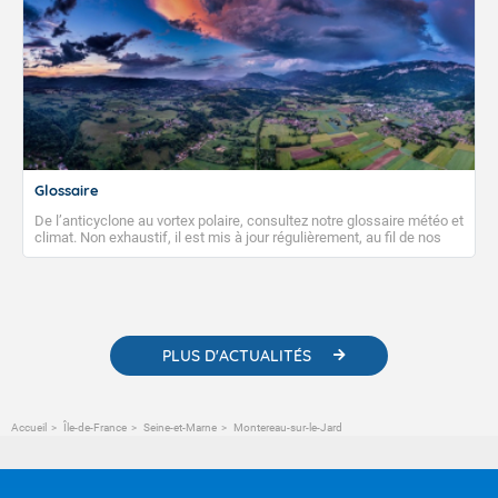
Glossaire
De l’anticyclone au vortex polaire, consultez notre glossaire météo et
climat. Non exhaustif, il est mis à jour régulièrement, au fil de nos
publications. Vous y trouverez également des liens utiles vers nos
contenus pédagogiques concernant les phénomènes
météorologiques et des informations scientifiques sur le
changement climatique.
PLUS D'ACTUALITÉS
Accueil
Île-de-France
Seine-et-Marne
Montereau-sur-le-Jard