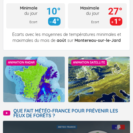
Minimale
Maximale
10°
27°
du jour
du jour
4°
1°
Ecart
Ecart
Écarts avec les moyennes de températures minimales et
maximales du mois de
août
sur
Montereau-sur-le-Jard
ANIMATION RADAR
ANIMATION SATELLITE
QUE FAIT MÉTÉO-FRANCE POUR PRÉVENIR LES
FEUX DE FORÊTS ?