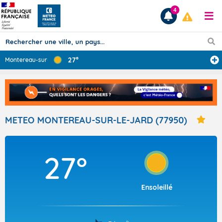
4
27°
Montereau-sur-l
...
Prévisions
TOUS LES RÉSULTATS
METEO MONTEREAU-SUR-LE-JARD (77950)
Articles
27°
Ensoleillé