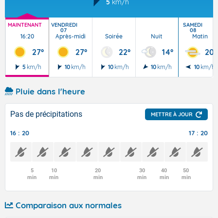
5
km/h
MAINTENANT
VENDREDI
SAMEDI
07
08
16:20
Après-midi
Soirée
Nuit
Matin
27°
27°
22°
14°
20°
5
km/h
10
km/h
10
km/h
10
km/h
10
km/h
Pluie dans l'heure
Pas de précipitations
METTRE À JOUR
16 : 20
17 : 20
5
10
20
30
40
50
min
min
min
min
min
min
Comparaison aux normales