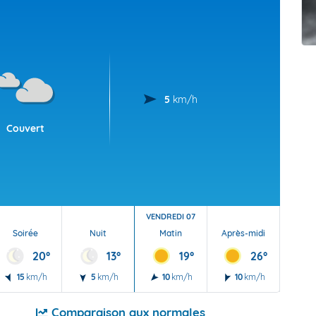
t Futuna
oid
5
km/h
Couvert
VENDREDI 07
Soirée
Nuit
Matin
Après-midi
Soi
20°
13°
19°
26°
15
km/h
5
km/h
10
km/h
10
km/h
15
Comparaison aux normales