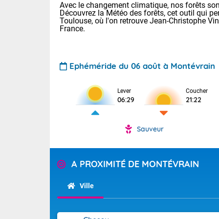
Avec le changement climatique, nos forêts sont
Découvrez la Météo des forêts, cet outil qui pe
Toulouse, où l'on retrouve Jean-Christophe Vi
France.
Ephéméride du 06 août à Montévrain
Voici les tem
Lever
Coucher
06:29
21:22
: 18/23 Paris
Clermont-Fd :
Limoges : 20/
Sauveur
Lille : 19/24
TENDANCE P
Cet après-mid
Pour la sema
A PROXIMITÉ DE MONTÉVRAIN
Risque orag
orange cani
Cette semain
devrait rester
du-Sud (2A)
Ville
(69), Var (8
Tendance des
2026 :
Sur le Sud-Oue