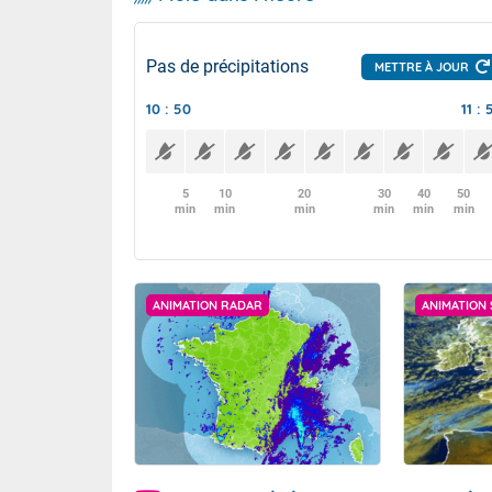
Pas de précipitations
METTRE À JOUR
10 : 50
11 : 
5
10
20
30
40
50
min
min
min
min
min
min
ANIMATION RADAR
ANIMATION 