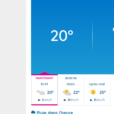
Wallis e
Grand fr
20°
MAINTENANT
JEUDI 06
10:49
Matin
Après-midi
20°
22°
25°
5
km/h
10
km/h
15
km/h
Pluie dans l'heure