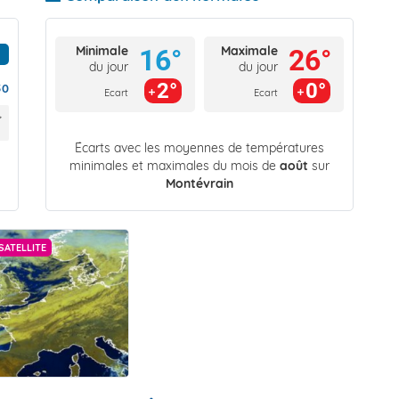
Minimale
Maximale
16°
26°
du jour
du jour
2°
0°
50
Ecart
Ecart
Écarts avec les moyennes de températures
minimales et maximales du mois de
août
sur
Montévrain
SATELLITE