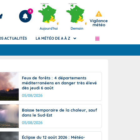
4
Vigilance
météo
Aujourd'hui
Demain
OS ACTUALITÉS
LA MÉTÉO DE A À Z
Articles
ngers
Feux de forêts : 4 départements
Phénomènes dangereux de J+2 à J+7
méditerranéens en danger très élevé
civile
dès jeudi 6 août
Avertissement pluies intenses à l'échelle
des communes (Apic)
05/08/2026
és
Bulletins Marine
Baisse temporaire de la chaleur, sauf
ateur de
Bulletins d'estimation du risque
dans le Sud-Est
d'avalanche
05/08/2026
-pompier
Météo des forêts
Vigicrues
Éclipse du 12 août 2026 : Météo-