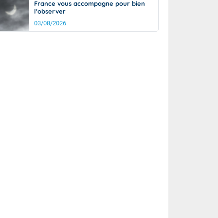
France vous accompagne pour bien
l'observer
03/08/2026
rée
Nuit
21°
15°
km/h
5
km/h