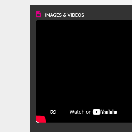
turbulent et généralement sec, pouvant souffler à une
vitesse moyenne de 50 km/h et atteindre 80 à 100 km/h
en rafales, parfois davantage. Il parcourt la basse vallée
du Rhône et la Provence et envahit le littoral
IMAGES & VIDÉOS
méditerranéen à partir de la Camargue.