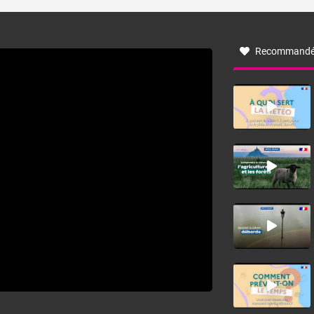
turbulent soufflant de secteur nord-ouest à nord, ou ouest
à nord-ouest, dans un secteur qui part du Roussillon à la
vallée de l’Aude et à l’ouest de l’Hérault. L’étymologie de
ce vent vient du latin trasmontanus, signifiant au-delà des
monts, en allusion aux régions montagneuses d’où
Recommandé
provient ce vent.