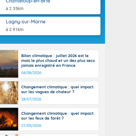
Chanteloup-en-Brie
tes
aison.
 possible sur
à 2.35km
e, avec des
bourgeonnent
Lagny-sur-Marne
rse sur le sud
à 2.91km
 sur la
d à nord-ouest
 entre 50 et
ur résiste sur
Bilan climatique : juillet 2026 est le
imales
mois le plus chaud et un des plus secs
Rhône-Alpes à
jamais enregistré en France
 terres et 20
04/08/2026
Changement climatique : quel impact
sur les vagues de chaleur ?
28/07/2026
ble du
Changement climatique : quel impact
es
sur les feux de forêt ?
u'à 50-60 km/h
21/05/2026
ilent les
ttoral l'après-