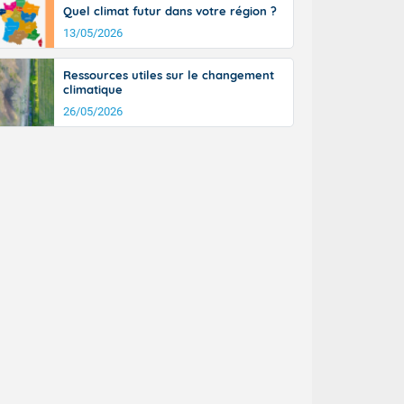
Quel climat futur dans votre région ?
n général, 14
r
13/05/2026
sse, il fait
ouvent 30 à 35
Ressources utiles sur le changement
climatique
26/05/2026