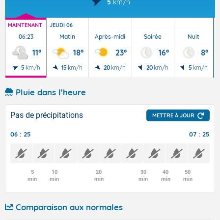
5
km/h
MAINTENANT
JEUDI 06
V
06:23
Matin
Après-midi
Soirée
Nuit
11°
18°
23°
16°
8°
5
km/h
15
km/h
20
km/h
20
km/h
5
km/h
Pluie dans l'heure
Pas de précipitations
METTRE À JOUR
06 : 25
07 : 25
5
10
20
30
40
50
min
min
min
min
min
min
Comparaison aux normales