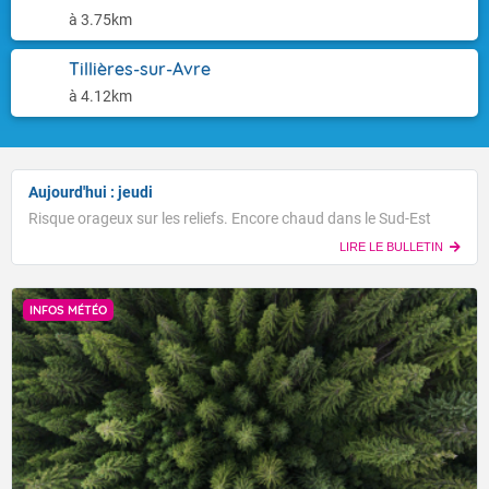
à 3.75km
Tillières-sur-Avre
à 4.12km
Aujourd'hui : jeudi
Risque orageux sur les reliefs. Encore chaud dans le Sud-Est
LIRE LE BULLETIN
INFOS MÉTÉO