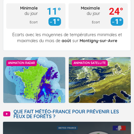
Minimale
Maximale
11°
24°
du jour
du jour
1°
1°
Ecart
Ecart
Écarts avec les moyennes de températures minimales et
maximales du mois de
août
sur
Montigny-sur-Avre
ANIMATION RADAR
ANIMATION SATELLITE
QUE FAIT MÉTÉO-FRANCE POUR PRÉVENIR LES
FEUX DE FORÊTS ?