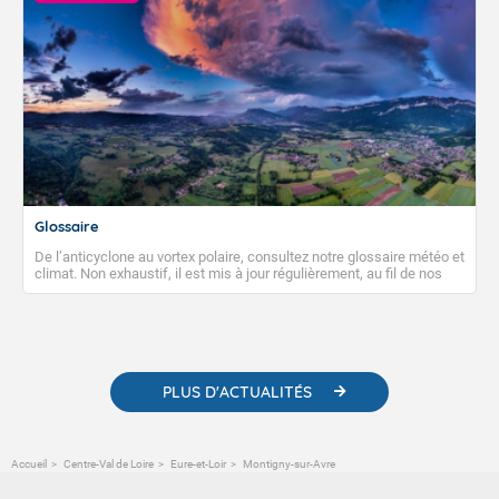
Glossaire
De l’anticyclone au vortex polaire, consultez notre glossaire météo et
climat. Non exhaustif, il est mis à jour régulièrement, au fil de nos
publications. Vous y trouverez également des liens utiles vers nos
contenus pédagogiques concernant les phénomènes
météorologiques et des informations scientifiques sur le
changement climatique.
PLUS D'ACTUALITÉS
Accueil
Centre-Val de Loire
Eure-et-Loir
Montigny-sur-Avre