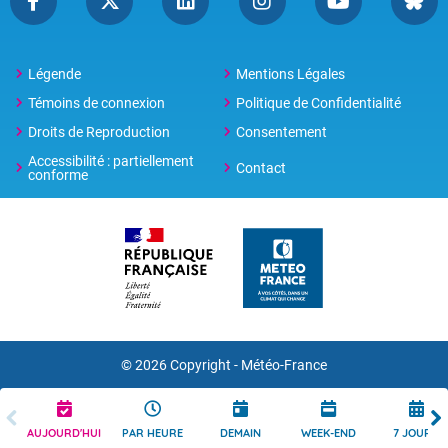
Légende
Mentions Légales
Témoins de connexion
Politique de Confidentialité
Droits de Reproduction
Consentement
Accessibilité : partiellement
Contact
conforme
© 2026 Copyright -
Météo-France
AUJOURD'HUI
PAR HEURE
DEMAIN
WEEK-END
7 JOURS