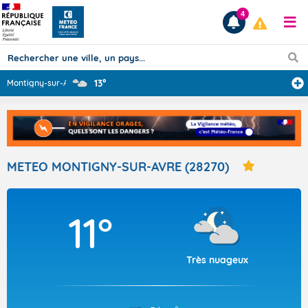
4
13°
Montigny-sur-Av
...
Prévisions
TOUS LES RÉSULTATS
METEO MONTIGNY-SUR-AVRE (28270)
Articles
11°
Très nuageux