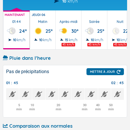
10
km/h
MAINTENANT
JEUDI 06
01:44
Matin
Après-midi
Soirée
Nuit
24°
25°
30°
25°
22°
10
km/h
10
km/h
15
km/h
10
km/h
10
km/h
45 km/h
45 km/h
45 km/h
Pluie dans l'heure
Pas de précipitations
METTRE À JOUR
01 : 45
02 : 45
5
10
20
30
40
50
min
min
min
min
min
min
Comparaison aux normales