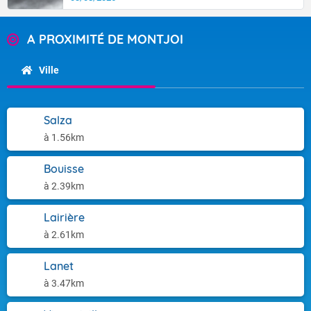
A PROXIMITÉ DE MONTJOI
Ville
Salza
à 1.56km
Bouisse
à 2.39km
Lairière
à 2.61km
Lanet
à 3.47km