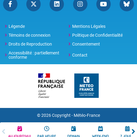
Légende
Mentions Légales
Témoins de connexion
Politique de Confidentialité
Droits de Reproduction
Consentement
Accessibilité : partiellement
Contact
conforme
© 2026 Copyright -
Météo-France
AUJOURD'HUI
PAR HEURE
DEMAIN
WEEK-END
7 JOURS