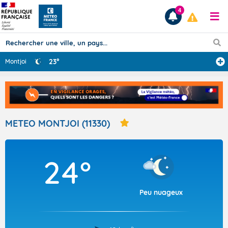
4
23°
Montjoi
Prévisions
TOUS LES RÉSULTATS
METEO MONTJOI (11330)
Articles
24°
Peu nuageux