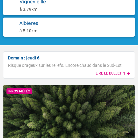
Vignevieille
à 3.79km
Albières
à 5.10km
Demain : jeudi 6
Risque orageux sur les reliefs. Encore chaud dans le Sud-Est
LIRE LE BULLETIN
INFOS MÉTÉO