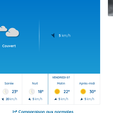
t Futuna
oid
5
km/h
Couvert
VENDREDI 07
Soirée
Nuit
Matin
Après-midi
Soi
23°
18°
22°
30°
20
km/h
5
km/h
5
km/h
5
km/h
15
Comparaison aux normales