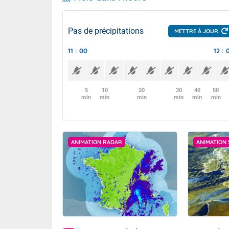
Pas de précipitations
METTRE À JOUR
11 : 00
12 : 
5
10
20
30
40
50
min
min
min
min
min
min
ANIMATION RADAR
ANIMATION 