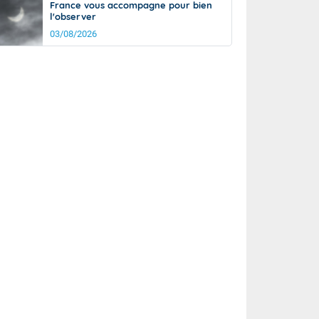
France vous accompagne pour bien
l'observer
03/08/2026
rée
Nuit
26°
20°
km/h
5
km/h