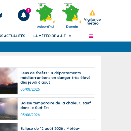
4
Vigilance
météo
Aujourd'hui
Demain
OS ACTUALITÉS
LA MÉTÉO DE A À Z
Articles
ngers
Feux de forêts : 4 départements
Phénomènes dangereux de J+2 à J+7
méditerranéens en danger très élevé
civile
dès jeudi 6 août
Avertissement pluies intenses à l'échelle
des communes (Apic)
05/08/2026
és
Bulletins Marine
Baisse temporaire de la chaleur, sauf
ateur de
Bulletins d'estimation du risque
dans le Sud-Est
d'avalanche
05/08/2026
-pompier
Météo des forêts
Vigicrues
Éclipse du 12 août 2026 : Météo-