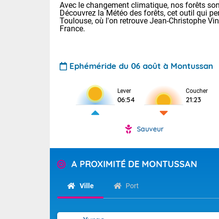
Avec le changement climatique, nos forêts sont
Découvrez la Météo des forêts, cet outil qui pe
Toulouse, où l'on retrouve Jean-Christophe Vi
France.
Ephéméride du 06 août à Montussan
Voici les tem
Lever
Coucher
06:54
21:23
: 18/23 Paris
Clermont-Fd :
Limoges : 20/
Sauveur
Lille : 19/24
TENDANCE P
Cet après-mid
Pour la sema
A PROXIMITÉ DE MONTUSSAN
Risque orag
orange cani
Cette semain
devrait rester
du-Sud (2A)
Ville
Port
(69), Var (8
Tendance des
2026 :
Sur le Sud-Oue