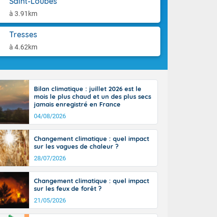
Saint-Loubès
tes
aison.
 possible sur
à 3.91km
e, avec des
bourgeonnent
Tresses
rse sur le sud
à 4.62km
 sur la
d à nord-ouest
 entre 50 et
ur résiste sur
Bilan climatique : juillet 2026 est le
imales
mois le plus chaud et un des plus secs
Rhône-Alpes à
jamais enregistré en France
 terres et 20
04/08/2026
Changement climatique : quel impact
sur les vagues de chaleur ?
28/07/2026
ble du
Changement climatique : quel impact
es
sur les feux de forêt ?
u'à 50-60 km/h
21/05/2026
ilent les
ttoral l'après-