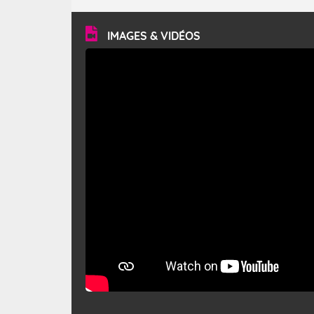
turbulent et généralement sec, pouvant souffler à une
vitesse moyenne de 50 km/h et atteindre 80 à 100 km/h
en rafales, parfois davantage. Il parcourt la basse vallée
du Rhône et la Provence et envahit le littoral
IMAGES & VIDÉOS
méditerranéen à partir de la Camargue.