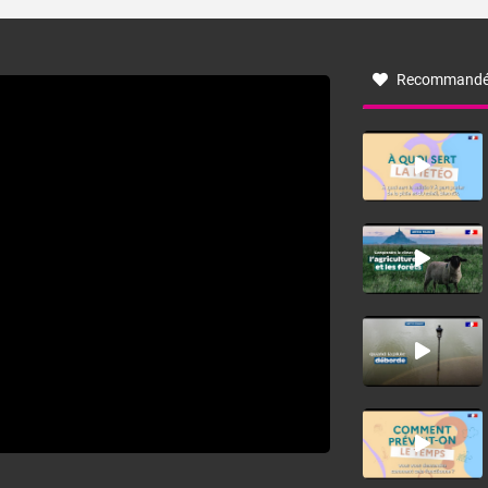
turbulent soufflant de secteur nord-ouest à nord, ou ouest
à nord-ouest, dans un secteur qui part du Roussillon à la
vallée de l’Aude et à l’ouest de l’Hérault. L’étymologie de
ce vent vient du latin trasmontanus, signifiant au-delà des
monts, en allusion aux régions montagneuses d’où
Recommandé
provient ce vent.