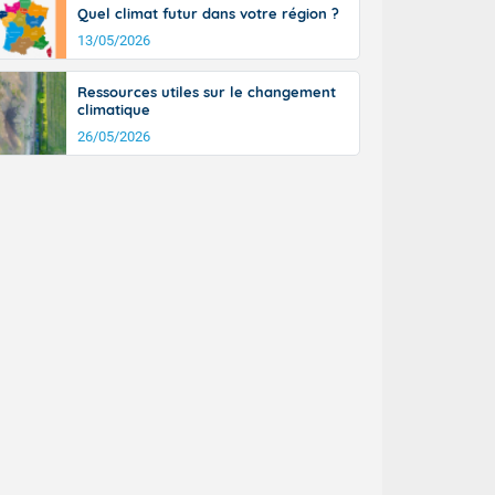
Quel climat futur dans votre région ?
n général, 14
r
13/05/2026
sse, il fait
ouvent 30 à 35
Ressources utiles sur le changement
climatique
26/05/2026