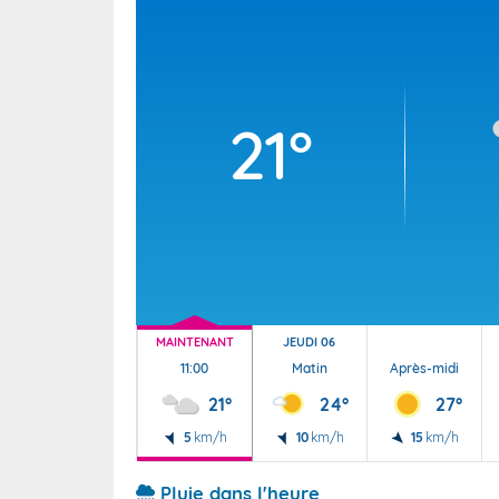
Wallis e
Grand fr
21°
MAINTENANT
JEUDI 06
11:00
Matin
Après-midi
21°
24°
27°
5
km/h
10
km/h
15
km/h
Pluie dans l'heure