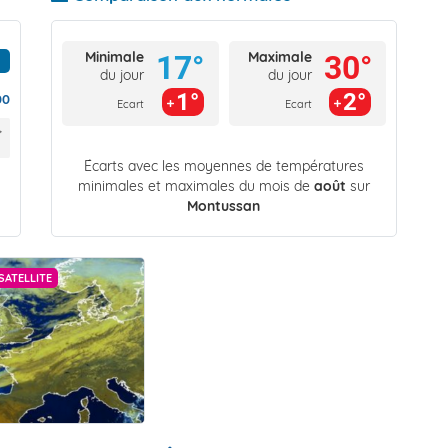
Minimale
Maximale
17°
30°
du jour
du jour
1°
2°
00
Ecart
Ecart
Écarts avec les moyennes de températures
minimales et maximales du mois de
août
sur
Montussan
SATELLITE