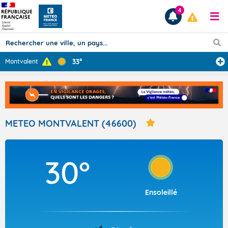
4
33°
Montvalent
Prévisions
TOUS LES RÉSULTATS
METEO MONTVALENT (46600)
Articles
30°
Ensoleillé