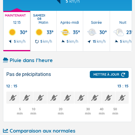
5
km/h
MAINTENANT
SAMEDI
08
12:13
Matin
Après-midi
Soirée
Nuit
30°
33°
35°
30°
23°
5
km/h
5
km/h
5
km/h
15
km/h
5
km/h
Pluie dans l'heure
Pas de précipitations
METTRE À JOUR
12 : 15
13 : 15
5
10
20
30
40
50
min
min
min
min
min
min
Comparaison aux normales