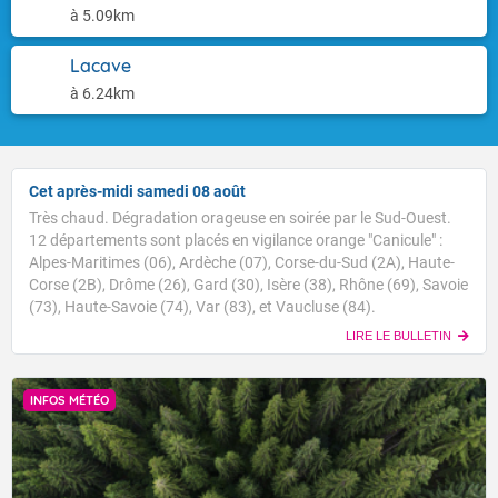
à 5.09km
Lacave
à 6.24km
Cet après-midi samedi 08 août
Très chaud. Dégradation orageuse en soirée par le Sud-Ouest.
12 départements sont placés en vigilance orange "Canicule" :
Alpes-Maritimes (06), Ardèche (07), Corse-du-Sud (2A), Haute-
Corse (2B), Drôme (26), Gard (30), Isère (38), Rhône (69), Savoie
(73), Haute-Savoie (74), Var (83), et Vaucluse (84).
LIRE LE BULLETIN
INFOS MÉTÉO