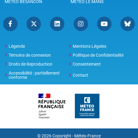
METEO BESANCON
METEO LE MANS
Légende
Mentions Légales
Témoins de connexion
Politique de Confidentialité
Droits de Reproduction
Consentement
Accessibilité : partiellement
Contact
conforme
© 2026 Copyright -
Météo-France