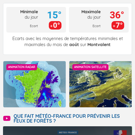
Minimale
Maximale
15°
36°
du jour
du jour
0°
7°
Ecart
Ecart
Écarts avec les moyennes de températures minimales et
maximales du mois de
août
sur
Montvalent
ANIMATION RADAR
ANIMATION SATELLITE
QUE FAIT MÉTÉO-FRANCE POUR PRÉVENIR LES
FEUX DE FORÊTS ?