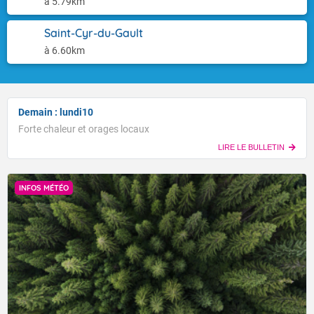
à 5.79km
Saint-Cyr-du-Gault
à 6.60km
Demain : lundi10
Forte chaleur et orages locaux
LIRE LE BULLETIN
INFOS MÉTÉO