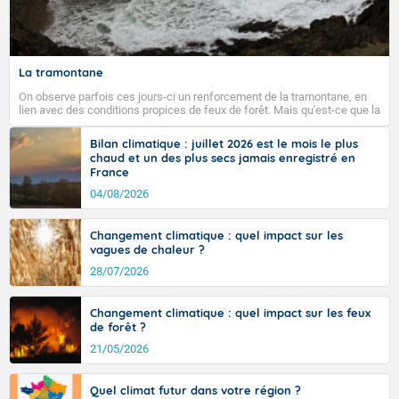
La tramontane
On observe parfois ces jours-ci un renforcement de la tramontane, en
lien avec des conditions propices de feux de forêt. Mais qu'est-ce que la
tramontane ? Quelles sont ses caractéristiques ? La tramontane est un
vent turbulent soufflant de secteur nord-ouest à nord, ou ouest à nord-
Bilan climatique : juillet 2026 est le mois le plus
ouest, dans un secteur qui part du Roussillon à la vallée de l’Aude et à
chaud et un des plus secs jamais enregistré en
l’ouest de l’Hérault. L’étymologie de ce vent vient du latin trasmontanus,
France
signifiant au-delà des monts, en allusion aux régions montagneuses
d’où provient ce vent.
04/08/2026
Changement climatique : quel impact sur les
vagues de chaleur ?
28/07/2026
Changement climatique : quel impact sur les feux
de forêt ?
21/05/2026
Quel climat futur dans votre région ?