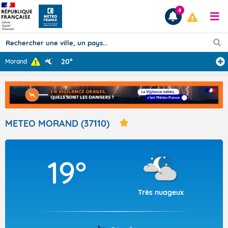
4
20°
Morand
Prévisions
TOUS LES RÉSULTATS
METEO MORAND (37110)
Articles
19°
Très nuageux