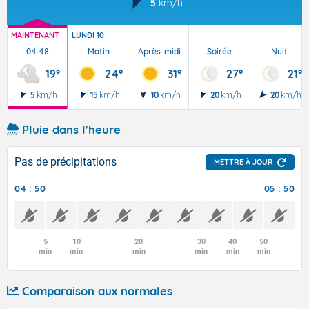
5
km/h
MAINTENANT
LUNDI 10
04:48
Matin
Après-midi
Soirée
Nuit
19°
24°
31°
27°
21°
5
km/h
15
km/h
10
km/h
20
km/h
20
km/h
Pluie dans l'heure
Pas de précipitations
METTRE À JOUR
04 : 50
05 : 50
5
10
20
30
40
50
min
min
min
min
min
min
Comparaison aux normales