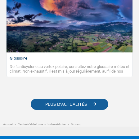
Glossaire
De l’anticyclone au vortex polaire, consultez notre glossaire météo et
climat. Non exhaustif, il est mis à jour régulièrement, au fil de nos
publications. Vous y trouverez également des liens utiles vers nos
contenus pédagogiques concernant les phénomènes
météorologiques et des informations scientifiques sur le
changement climatique.
PLUS D'ACTUALITÉS
Accueil
Centre-Val de Loire
Indre-et-Loire
Morand