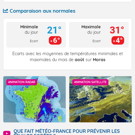
Comparaison aux normales
Minimale
Maximale
21°
31°
du jour
du jour
6°
4°
Ecart
Ecart
Écarts avec les moyennes de températures minimales et
maximales du mois de
août
sur
Moras
ANIMATION RADAR
ANIMATION SATELLITE
QUE FAIT MÉTÉO-FRANCE POUR PRÉVENIR LES