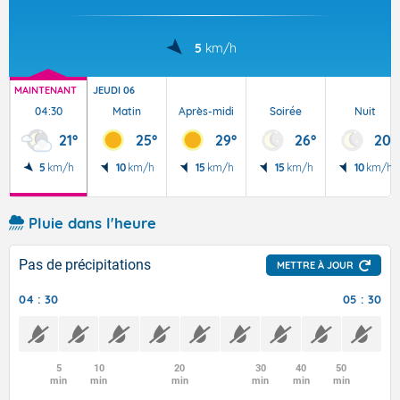
5
km/h
MAINTENANT
JEUDI 06
04:30
Matin
Après-midi
Soirée
Nuit
21°
25°
29°
26°
20°
5
km/h
10
km/h
15
km/h
15
km/h
10
km/h
Pluie dans l'heure
Pas de précipitations
METTRE À JOUR
04 : 30
05 : 30
5
10
20
30
40
50
min
min
min
min
min
min