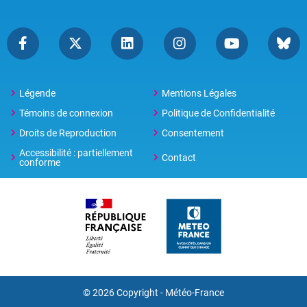
Légende
Mentions Légales
Témoins de connexion
Politique de Confidentialité
Droits de Reproduction
Consentement
Accessibilité : partiellement
Contact
conforme
© 2026 Copyright -
Météo-France