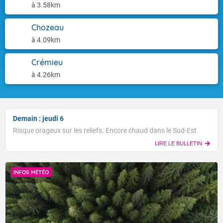
à 3.58km
Chozeau
à 4.09km
Crémieu
à 4.26km
Demain : jeudi 6
Risque orageux sur les reliefs. Encore chaud dans le Sud-Est
LIRE LE BULLETIN
INFOS MÉTÉO