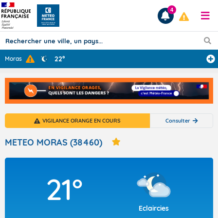
4
22°
Moras
Prévisions
TOUS LES RÉSULTATS
VIGILANCE ORANGE EN COURS
Consulter
Articles
METEO MORAS (38460)
21°
Eclaircies