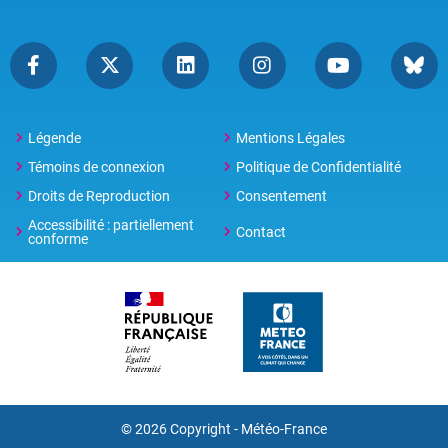
Légende
Mentions Légales
Témoins de connexion
Politique de Confidentialité
Droits de Reproduction
Consentement
Accessibilité : partiellement
Contact
conforme
© 2026 Copyright -
Météo-France