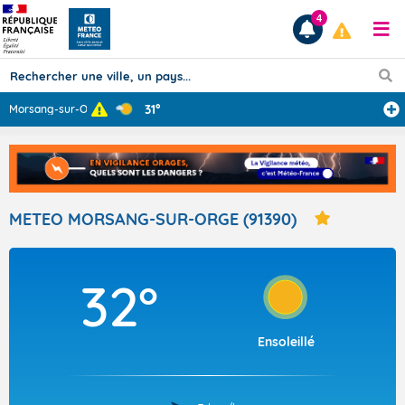
4
31°
Morsang-sur-Org
...
Prévisions
TOUS LES RÉSULTATS
METEO MORSANG-SUR-ORGE (91390)
Articles
32°
Ensoleillé