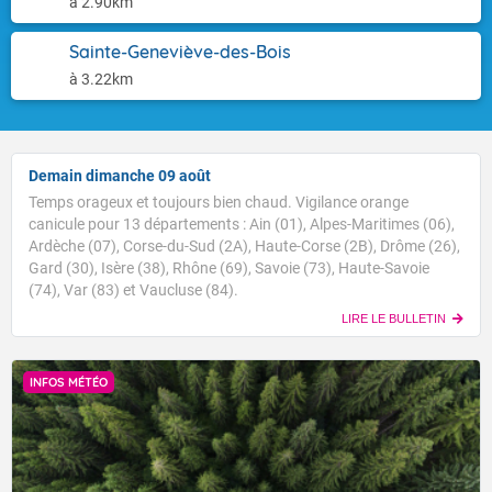
à 2.90km
Sainte-Geneviève-des-Bois
à 3.22km
Demain dimanche 09 août
Temps orageux et toujours bien chaud. Vigilance orange
canicule pour 13 départements : Ain (01), Alpes-Maritimes (06),
Ardèche (07), Corse-du-Sud (2A), Haute-Corse (2B), Drôme (26),
Gard (30), Isère (38), Rhône (69), Savoie (73), Haute-Savoie
(74), Var (83) et Vaucluse (84).
LIRE LE BULLETIN
INFOS MÉTÉO