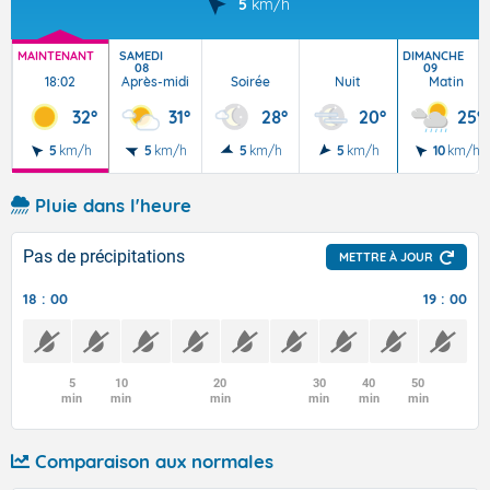
5
km/h
MAINTENANT
SAMEDI
DIMANCHE
08
09
18:02
Après-midi
Soirée
Nuit
Matin
32°
31°
28°
20°
25°
5
km/h
5
km/h
5
km/h
5
km/h
10
km/h
Pluie dans l'heure
Pas de précipitations
METTRE À JOUR
18 : 00
19 : 00
5
10
20
30
40
50
min
min
min
min
min
min
Comparaison aux normales