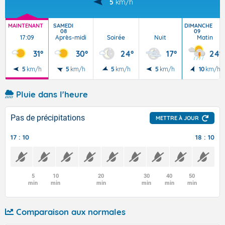
5
km/h
MAINTENANT
SAMEDI
DIMANCHE
08
09
17:09
Après-midi
Soirée
Nuit
Matin
31°
30°
24°
17°
24°
5
km/h
5
km/h
5
km/h
5
km/h
10
km/h
Pluie dans l'heure
Pas de précipitations
METTRE À JOUR
17 : 10
18 : 10
5
10
20
30
40
50
min
min
min
min
min
min
Comparaison aux normales