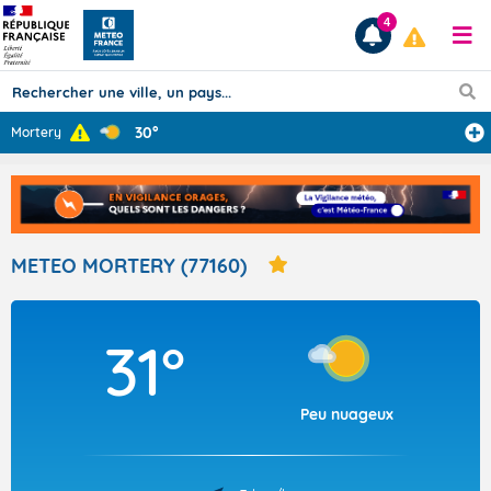
4
30°
Mortery
Prévisions
TOUS LES RÉSULTATS
METEO MORTERY (77160)
Articles
31°
Peu nuageux