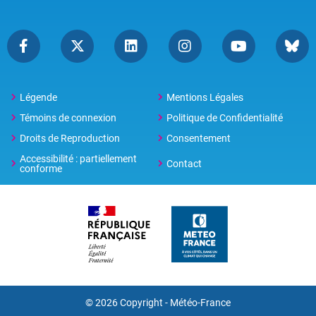
Légende
Mentions Légales
Témoins de connexion
Politique de Confidentialité
Droits de Reproduction
Consentement
Accessibilité : partiellement
Contact
conforme
© 2026 Copyright -
Météo-France