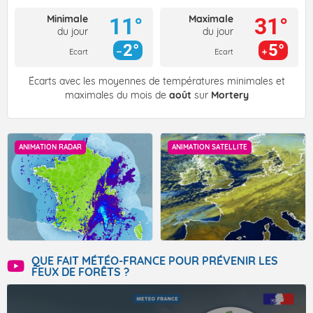
Minimale
Maximale
11°
31°
du jour
du jour
2°
5°
Ecart
Ecart
Écarts avec les moyennes de températures minimales et
maximales du mois de
août
sur
Mortery
ANIMATION RADAR
ANIMATION SATELLITE
QUE FAIT MÉTÉO-FRANCE POUR PRÉVENIR LES
FEUX DE FORÊTS ?