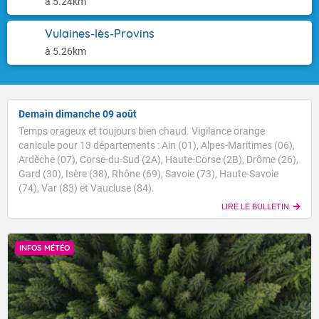
à 5.24km
Vulaines-lès-Provins
à 5.26km
Demain dimanche 09 août
Temps orageux et toujours bien chaud. Vigilance orange
canicule pour 13 départements : Ain (01), Alpes-Maritimes (06),
Ardèche (07), Corse-du-Sud (2A), Haute-Corse (2B), Drôme (26),
Gard (30), Isère (38), Rhône (69), Savoie (73), Haute-Savoie
(74), Var (83) et Vaucluse (84).
LIRE LE BULLETIN
INFOS MÉTÉO