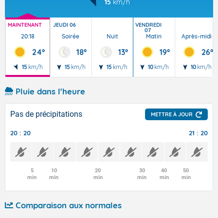
15
km/h
MAINTENANT
JEUDI 06
VENDREDI
07
20:18
Soirée
Nuit
Matin
Après-midi
24°
18°
13°
19°
26°
15
km/h
15
km/h
15
km/h
10
km/h
10
km/h
Pluie dans l'heure
Pas de précipitations
METTRE À JOUR
20 : 20
21 : 20
5
10
20
30
40
50
min
min
min
min
min
min
Comparaison aux normales