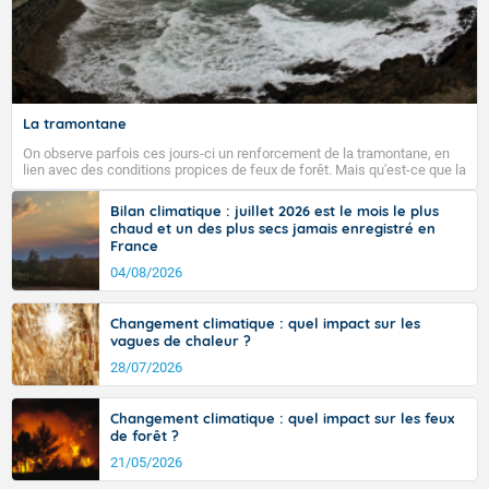
La tramontane
On observe parfois ces jours-ci un renforcement de la tramontane, en
lien avec des conditions propices de feux de forêt. Mais qu'est-ce que la
tramontane ? Quelles sont ses caractéristiques ? La tramontane est un
vent turbulent soufflant de secteur nord-ouest à nord, ou ouest à nord-
Bilan climatique : juillet 2026 est le mois le plus
ouest, dans un secteur qui part du Roussillon à la vallée de l’Aude et à
chaud et un des plus secs jamais enregistré en
l’ouest de l’Hérault. L’étymologie de ce vent vient du latin trasmontanus,
France
signifiant au-delà des monts, en allusion aux régions montagneuses
d’où provient ce vent.
04/08/2026
Changement climatique : quel impact sur les
vagues de chaleur ?
28/07/2026
Changement climatique : quel impact sur les feux
de forêt ?
21/05/2026