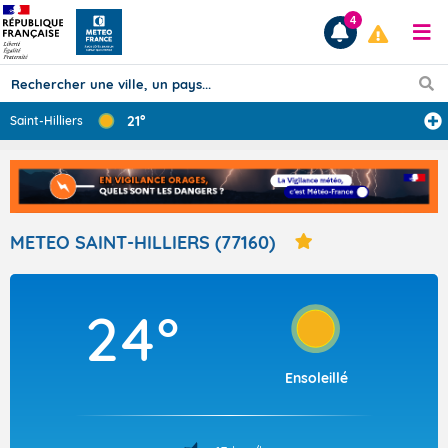
4
21°
Saint-Hilliers
Prévisions
TOUS LES RÉSULTATS
METEO SAINT-HILLIERS (77160)
Articles
24°
Ensoleillé