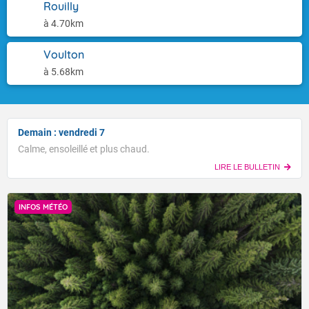
Rouilly
à 4.70km
Voulton
à 5.68km
Demain : vendredi 7
Calme, ensoleillé et plus chaud.
LIRE LE BULLETIN
INFOS MÉTÉO