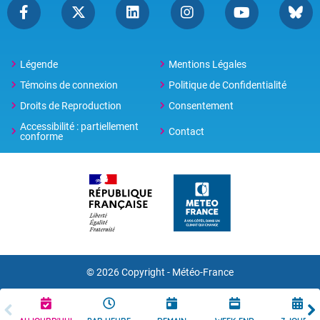
Légende
Mentions Légales
Témoins de connexion
Politique de Confidentialité
Droits de Reproduction
Consentement
Accessibilité : partiellement
Contact
conforme
© 2026 Copyright -
Météo-France