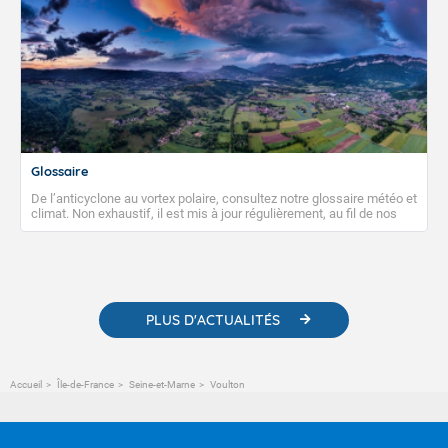
Glossaire
De l’anticyclone au vortex polaire, consultez notre glossaire météo et
climat. Non exhaustif, il est mis à jour régulièrement, au fil de nos
publications. Vous y trouverez également des liens utiles vers nos
contenus pédagogiques concernant les phénomènes
météorologiques et des informations scientifiques sur le
changement climatique.
PLUS D'ACTUALITÉS
Accueil
Île-de-France
Seine-et-Marne
Voulton