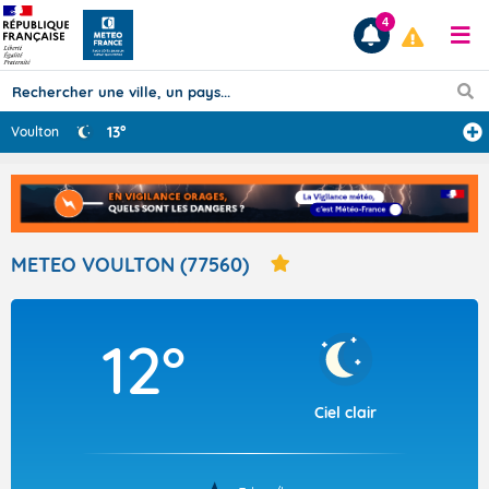
4
13°
Voulton
Prévisions
TOUS LES RÉSULTATS
METEO VOULTON (77560)
Articles
12°
Ciel clair