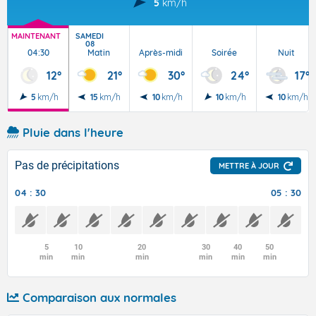
5
km/h
MAINTENANT
SAMEDI
08
04:30
Matin
Après-midi
Soirée
Nuit
12°
21°
30°
24°
17°
5
km/h
15
km/h
10
km/h
10
km/h
10
km/h
Pluie dans l'heure
Pas de précipitations
METTRE À JOUR
04 : 30
05 : 30
5
10
20
30
40
50
min
min
min
min
min
min
Comparaison aux normales