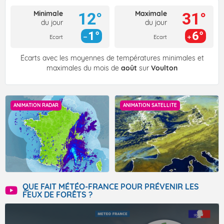
Minimale
Maximale
12°
31°
du jour
du jour
1°
6°
Ecart
Ecart
Écarts avec les moyennes de températures minimales et
maximales du mois de
août
sur
Voulton
ANIMATION RADAR
ANIMATION SATELLITE
QUE FAIT MÉTÉO-FRANCE POUR PRÉVENIR LES
FEUX DE FORÊTS ?