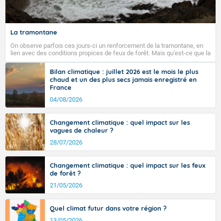
La tramontane
On observe parfois ces jours-ci un renforcement de la tramontane, en
lien avec des conditions propices de feux de forêt. Mais qu'est-ce que la
tramontane ? Quelles sont ses caractéristiques ? La tramontane est un
vent turbulent soufflant de secteur nord-ouest à nord, ou ouest à nord-
Bilan climatique : juillet 2026 est le mois le plus
ouest, dans un secteur qui part du Roussillon à la vallée de l’Aude et à
chaud et un des plus secs jamais enregistré en
l’ouest de l’Hérault. L’étymologie de ce vent vient du latin trasmontanus,
France
signifiant au-delà des monts, en allusion aux régions montagneuses
d’où provient ce vent.
04/08/2026
Changement climatique : quel impact sur les
vagues de chaleur ?
28/07/2026
Changement climatique : quel impact sur les feux
de forêt ?
21/05/2026
Quel climat futur dans votre région ?
13/05/2026