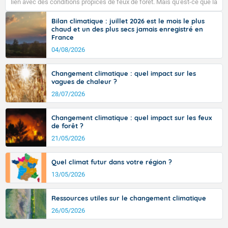
lien avec des conditions propices de feux de forêt. Mais qu'est-ce que la
températures sont au-dessus des valeurs de saison.
tramontane ? Quelles sont ses caractéristiques ? La tramontane est un
vent turbulent soufflant de secteur nord-ouest à nord, ou ouest à nord-
Bilan climatique : juillet 2026 est le mois le plus
Petit vent de Sud-Est généralement faible.
ouest, dans un secteur qui part du Roussillon à la vallée de l’Aude et à
chaud et un des plus secs jamais enregistré en
l’ouest de l’Hérault. L’étymologie de ce vent vient du latin trasmontanus,
France
signifiant au-delà des monts, en allusion aux régions montagneuses
Pour dimanche matin.
d’où provient ce vent.
04/08/2026
Temps largement ensoleillé.
Changement climatique : quel impact sur les
Températures minimales : 24 degrés. Ces températures
vagues de chaleur ?
sont au-dessus des valeurs de saison.
28/07/2026
Vent d'Est à Nord-Est faible à modéré.
Changement climatique : quel impact sur les feux
Pour dimanche après-midi.
de forêt ?
21/05/2026
Le soleil brille généreusement.
Températures maximales : 31 degrés.
Quel climat futur dans votre région ?
13/05/2026
Vent d'Est faible à modéré.
Ressources utiles sur le changement climatique
26/05/2026
Fermer