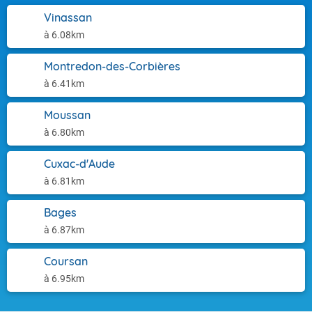
Vinassan
à 6.08km
Montredon-des-Corbières
à 6.41km
Moussan
à 6.80km
Cuxac-d'Aude
à 6.81km
Bages
à 6.87km
Coursan
à 6.95km