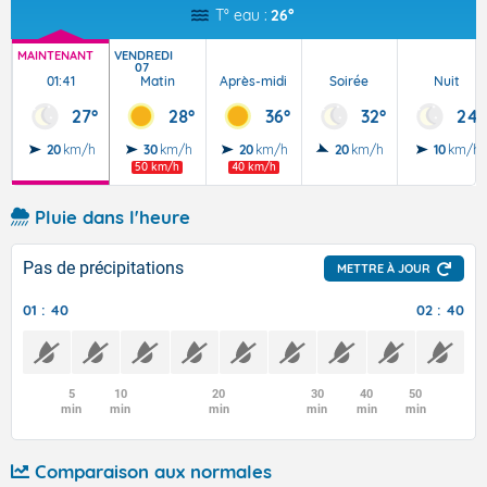
T° eau :
26°
MAINTENANT
VENDREDI
07
01:41
Matin
Après-midi
Soirée
Nuit
27°
28°
36°
32°
24°
20
km/h
30
km/h
20
km/h
20
km/h
10
km/h
50 km/h
40 km/h
Pluie dans l'heure
Pas de précipitations
METTRE À JOUR
01 : 40
02 : 40
5
10
20
30
40
50
min
min
min
min
min
min
Comparaison aux normales