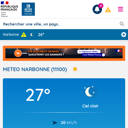
4
26°
Narbonne
Prévisions
TOUS LES RÉSULTATS
METEO NARBONNE (11100)
Articles
27°
Ciel clair
20
km/h