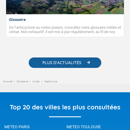
Glossaire
De l’anticyclone au vortex polaire, consultez notre glossaire météo et
climat. Non exhaustif, il est mis à jour régulièrement, au fil de nos
publications. Vous y trouverez également des liens utiles vers nos
contenus pédagogiques concernant les phénomènes
météorologiques et des informations scientifiques sur le
changement climatique.
PLUS D'ACTUALITÉS
Accueil
Occitanie
Aude
Narbonne
Top 20 des villes les plus consultées
METEO PARIS
METEO TOULOUSE