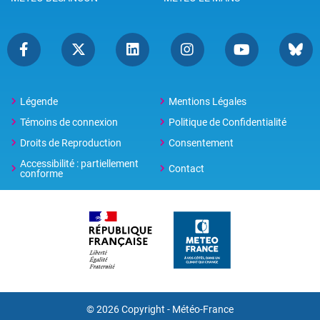
Légende
Mentions Légales
Témoins de connexion
Politique de Confidentialité
Droits de Reproduction
Consentement
Accessibilité : partiellement
Contact
conforme
© 2026 Copyright -
Météo-France