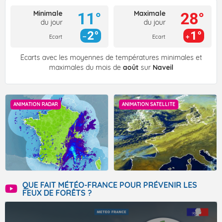
Minimale
Maximale
11°
28°
du jour
du jour
2°
1°
Ecart
Ecart
Écarts avec les moyennes de températures minimales et
maximales du mois de
août
sur
Naveil
ANIMATION RADAR
ANIMATION SATELLITE
QUE FAIT MÉTÉO-FRANCE POUR PRÉVENIR LES
FEUX DE FORÊTS ?