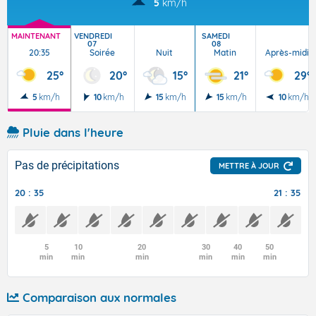
5
km/h
MAINTENANT
VENDREDI
SAMEDI
07
08
20:35
Soirée
Nuit
Matin
Après-midi
25°
20°
15°
21°
29°
5
km/h
10
km/h
15
km/h
15
km/h
10
km/h
Pluie dans l'heure
Pas de précipitations
METTRE À JOUR
20 : 35
21 : 35
5
10
20
30
40
50
min
min
min
min
min
min
Comparaison aux normales