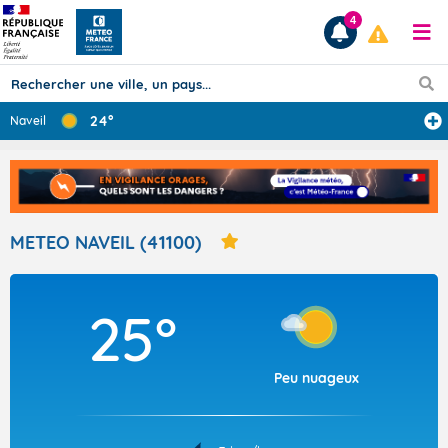
4
24°
Naveil
Prévisions
TOUS LES RÉSULTATS
METEO NAVEIL (41100)
Articles
25°
Peu nuageux