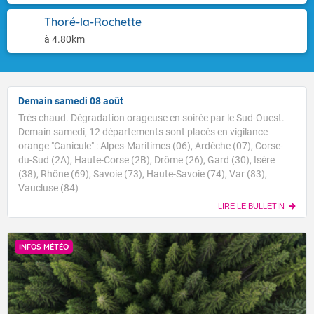
Thoré-la-Rochette
à 4.80km
Demain samedi 08 août
Très chaud. Dégradation orageuse en soirée par le Sud-Ouest.
Demain samedi, 12 départements sont placés en vigilance
orange "Canicule" : Alpes-Maritimes (06), Ardèche (07), Corse-
du-Sud (2A), Haute-Corse (2B), Drôme (26), Gard (30), Isère
(38), Rhône (69), Savoie (73), Haute-Savoie (74), Var (83),
Vaucluse (84)
LIRE LE BULLETIN
INFOS MÉTÉO