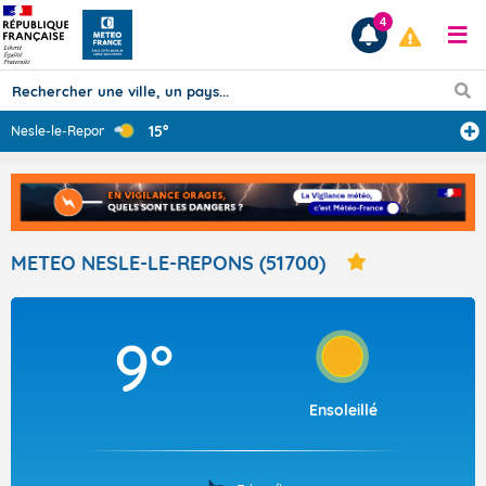
4
15°
Nesle-le-Repons
...
Prévisions
TOUS LES RÉSULTATS
METEO NESLE-LE-REPONS (51700)
Articles
9°
Ensoleillé