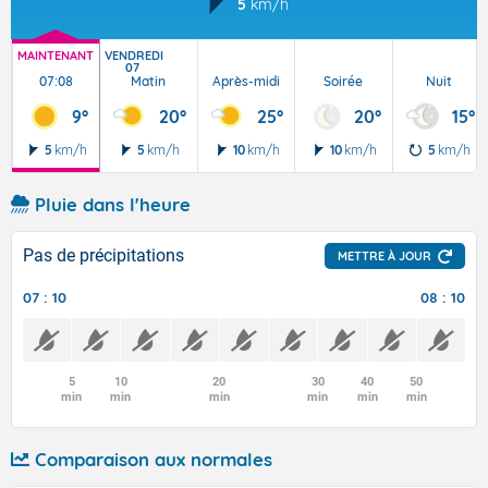
5
km/h
MAINTENANT
VENDREDI
07
07:08
Matin
Après-midi
Soirée
Nuit
9°
20°
25°
20°
15°
5
km/h
5
km/h
10
km/h
10
km/h
5
km/h
Pluie dans l'heure
Pas de précipitations
METTRE À JOUR
07 : 10
08 : 10
5
10
20
30
40
50
min
min
min
min
min
min
Comparaison aux normales