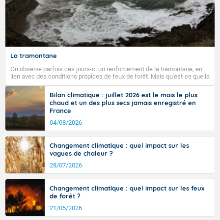
La tramontane
On observe parfois ces jours-ci un renforcement de la tramontane, en
lien avec des conditions propices de feux de forêt. Mais qu'est-ce que la
tramontane ? Quelles sont ses caractéristiques ? La tramontane est un
vent turbulent soufflant de secteur nord-ouest à nord, ou ouest à nord-
Bilan climatique : juillet 2026 est le mois le plus
ouest, dans un secteur qui part du Roussillon à la vallée de l’Aude et à
chaud et un des plus secs jamais enregistré en
l’ouest de l’Hérault. L’étymologie de ce vent vient du latin trasmontanus,
France
signifiant au-delà des monts, en allusion aux régions montagneuses
d’où provient ce vent.
04/08/2026
Changement climatique : quel impact sur les
vagues de chaleur ?
28/07/2026
Changement climatique : quel impact sur les feux
de forêt ?
21/05/2026