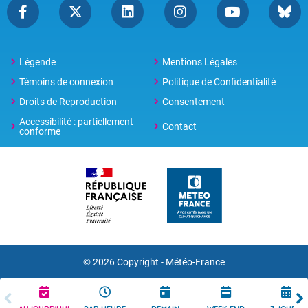
Légende
Mentions Légales
Témoins de connexion
Politique de Confidentialité
Droits de Reproduction
Consentement
Accessibilité : partiellement
Contact
conforme
© 2026 Copyright -
Météo-France