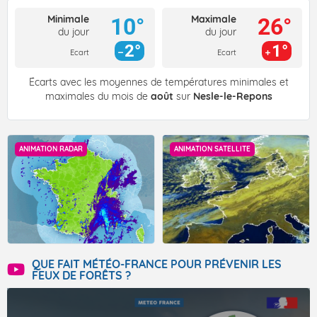
Minimale
Maximale
10°
26°
du jour
du jour
2°
1°
Ecart
Ecart
Écarts avec les moyennes de températures minimales et
maximales du mois de
août
sur
Nesle-le-Repons
ANIMATION RADAR
ANIMATION SATELLITE
QUE FAIT MÉTÉO-FRANCE POUR PRÉVENIR LES
FEUX DE FORÊTS ?