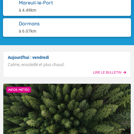
Mareuil-le-Port
à 4.49km
Dormans
à 6.07km
Aujourd'hui : vendredi
Calme, ensoleillé et plus chaud.
LIRE LE BULLETIN
INFOS MÉTÉO