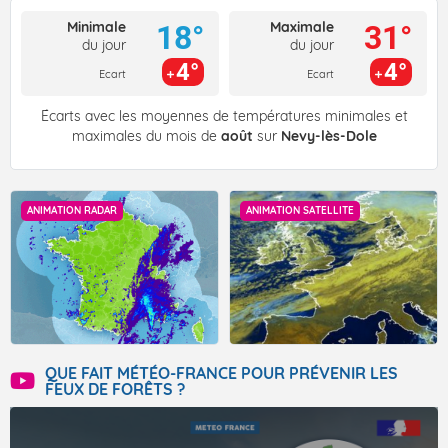
Minimale
Maximale
18°
31°
du jour
du jour
4°
4°
Ecart
Ecart
Écarts avec les moyennes de températures minimales et
maximales du mois de
août
sur
Nevy-lès-Dole
ANIMATION RADAR
ANIMATION SATELLITE
QUE FAIT MÉTÉO-FRANCE POUR PRÉVENIR LES
FEUX DE FORÊTS ?