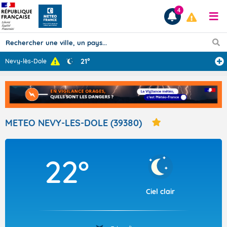
4
21°
Nevy-lès-Dole
Prévisions
TOUS LES RÉSULTATS
METEO NEVY-LES-DOLE (39380)
Articles
22°
Ciel clair