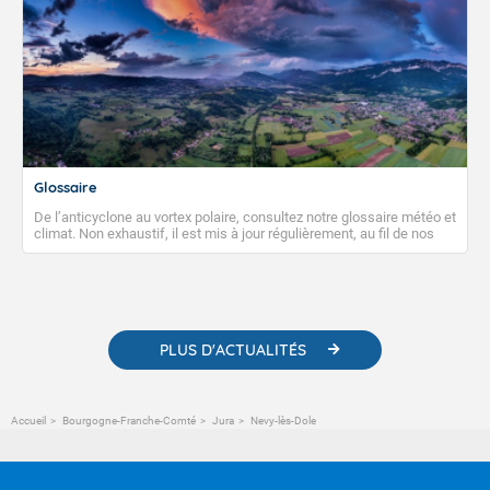
Glossaire
De l’anticyclone au vortex polaire, consultez notre glossaire météo et
climat. Non exhaustif, il est mis à jour régulièrement, au fil de nos
publications. Vous y trouverez également des liens utiles vers nos
contenus pédagogiques concernant les phénomènes
météorologiques et des informations scientifiques sur le
changement climatique.
PLUS D'ACTUALITÉS
Accueil
Bourgogne-Franche-Comté
Jura
Nevy-lès-Dole