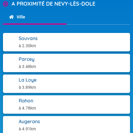
A PROXIMITÉ DE NEVY-LÈS-DOLE
Ville
Souvans
à 2.30km
Parcey
à 3.48km
La Loye
à 3.89km
Rahon
à 4.78km
Augerans
à 4.91km