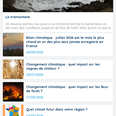
La tramontane
On observe parfois ces jours-ci un renforcement de la tramontane, en
lien avec des conditions propices de feux de forêt. Mais qu'est-ce que la
tramontane ? Quelles sont ses caractéristiques ? La tramontane est un
vent turbulent soufflant de secteur nord-ouest à nord, ou ouest à nord-
Bilan climatique : juillet 2026 est le mois le plus
ouest, dans un secteur qui part du Roussillon à la vallée de l’Aude et à
chaud et un des plus secs jamais enregistré en
l’ouest de l’Hérault. L’étymologie de ce vent vient du latin trasmontanus,
France
signifiant au-delà des monts, en allusion aux régions montagneuses
d’où provient ce vent.
04/08/2026
Changement climatique : quel impact sur les
vagues de chaleur ?
28/07/2026
Changement climatique : quel impact sur les feux
de forêt ?
21/05/2026
Quel climat futur dans votre région ?
13/05/2026