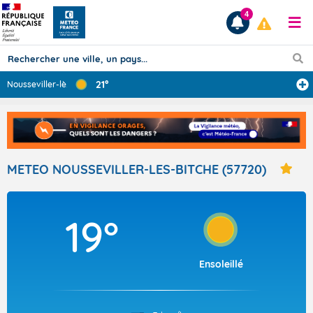
4
21°
Nousseviller-lè
...
Prévisions
TOUS LES RÉSULTATS
METEO NOUSSEVILLER-LES-BITCHE (57720)
Articles
19°
Ensoleillé