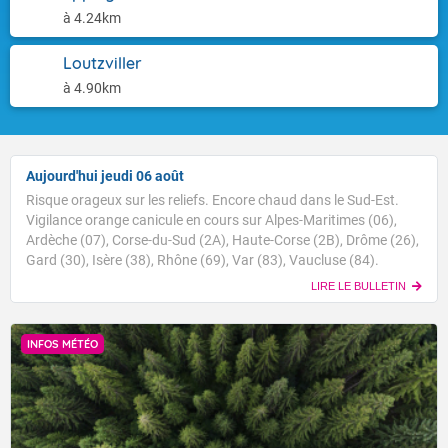
à 4.24km
Loutzviller
à 4.90km
Aujourd'hui jeudi 06 août
Risque orageux sur les reliefs. Encore chaud dans le Sud-Est.
Vigilance orange canicule en cours sur Alpes-Maritimes (06),
Ardèche (07), Corse-du-Sud (2A), Haute-Corse (2B), Drôme (26),
Gard (30), Isère (38), Rhône (69), Var (83), Vaucluse (84).
LIRE LE BULLETIN
INFOS MÉTÉO