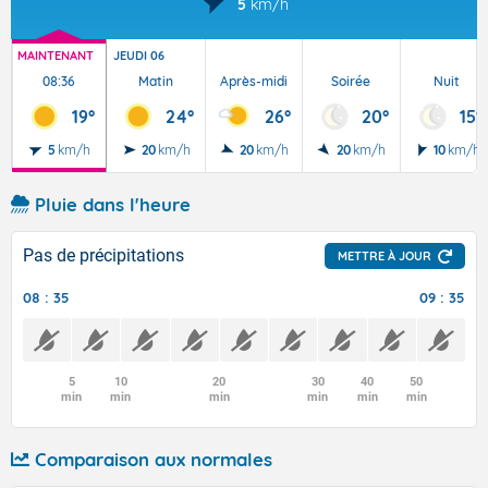
5
km/h
MAINTENANT
JEUDI 06
08:36
Matin
Après-midi
Soirée
Nuit
19°
24°
26°
20°
15°
5
km/h
20
km/h
20
km/h
20
km/h
10
km/h
Pluie dans l'heure
Pas de précipitations
METTRE À JOUR
08 : 35
09 : 35
5
10
20
30
40
50
min
min
min
min
min
min
Comparaison aux normales