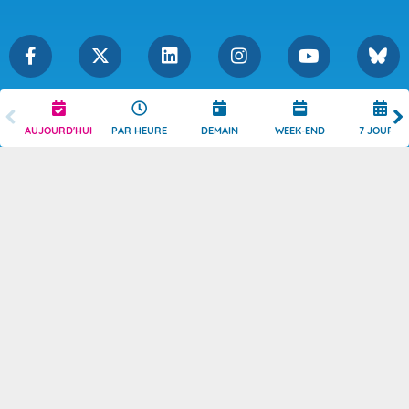
Légende
Mentions Légales
AUJOURD'HUI
PAR HEURE
DEMAIN
WEEK-END
7 JOURS
Témoins de connexion
Politique de Confidentialité
Droits de Reproduction
Consentement
Accessibilité : partiellement
Contact
conforme
© 2026 Copyright -
Météo-France