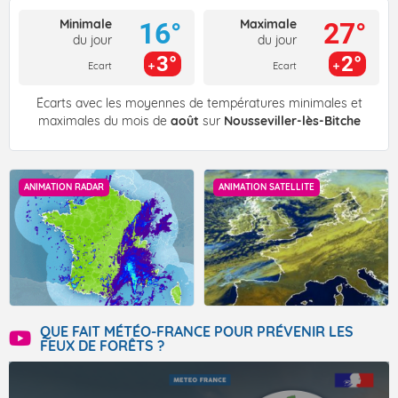
Minimale
Maximale
16°
27°
du jour
du jour
3°
2°
Ecart
Ecart
Écarts avec les moyennes de températures minimales et
maximales du mois de
août
sur
Nousseviller-lès-Bitche
ANIMATION RADAR
ANIMATION SATELLITE
QUE FAIT MÉTÉO-FRANCE POUR PRÉVENIR LES
FEUX DE FORÊTS ?