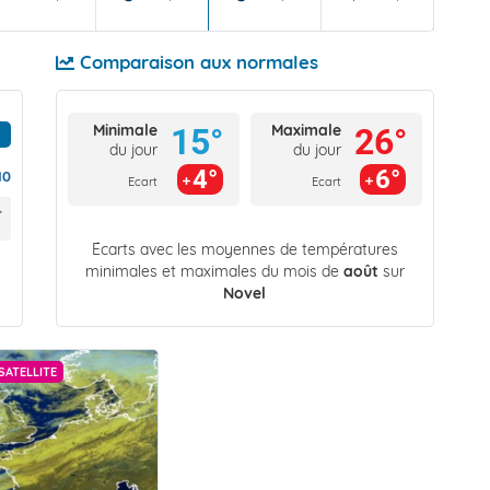
60 
Comparaison aux normales
Minimale
Maximale
15°
26°
du jour
du jour
4°
6°
10
Ecart
Ecart
Écarts avec les moyennes de températures
minimales et maximales du mois de
août
sur
Novel
SATELLITE