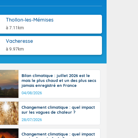
aison.
r l'Occitanie
e puis
région Midi-
Thollon-les-Mémises
tié nord du
à 7.11km
rranéen. Les
-totalité du
Vacheresse
et même
à 9.97km
Bilan climatique : juillet 2026 est le
mois le plus chaud et un des plus secs
jamais enregistré en France
04/08/2026
Changement climatique : quel impact
sur les vagues de chaleur ?
28/07/2026
Changement climatique : quel impact