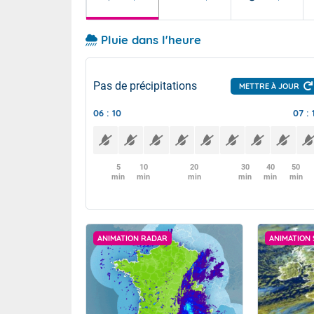
Pluie dans l'heure
Pas de précipitations
METTRE À JOUR
06 : 10
07 : 
5
10
20
30
40
50
min
min
min
min
min
min
ANIMATION RADAR
ANIMATION 