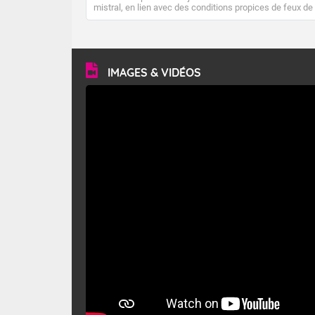
mistral, en lien avec des conditions propices de feux de
forêt. Mais qu'est-ce que le mistral ? Quelles sont ses
caractéristiques ? Le mistral est un vent régional,
turbulent et généralement sec, pouvant souffler à une
vitesse moyenne de 50 km/h et atteindre 80 à 100 km/h
en rafales, parfois davantage. Il parcourt la basse vallée
du Rhône et la Provence et envahit le littoral
IMAGES & VIDÉOS
méditerranéen à partir de la Camargue.