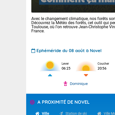
Avec le changement climatique, nos forêts sont
Découvrez la Météo des forêts, cet outil qui pe
Toulouse, où l'on retrouve Jean-Christophe Vi
France.
Voici les tem
Ephéméride du 08 août à Novel
31 Lyon : 35 
: 32 Nancy : 
31 Lille : 28 
Lever
Coucher
06:23
20:56
Aujourd'hui 
TENDANCE P
Très chaud
Dominique
Pour la sema
En matinée, le
Au niveau du 
températures 
aux Hauts-de-F
A PROXIMITÉ DE NOVEL
Corse. L'aprè
Tendance des
Pyrénées, la
2026 :
Les orages py
Ville
Station de ski
Ville 