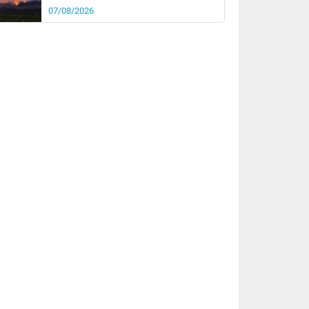
07/08/2026
rée
Nuit
22°
21°
km/h
5
km/h