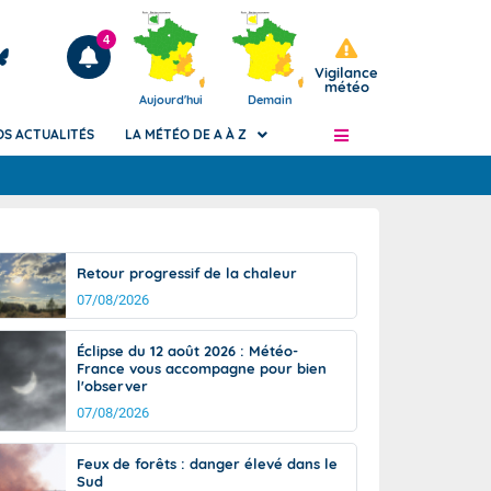
4
Vigilance
météo
Aujourd'hui
Demain
OS ACTUALITÉS
LA MÉTÉO DE A À Z
Articles
ngers
Retour progressif de la chaleur
Phénomènes dangereux de J+2 à J+7
07/08/2026
civile
Avertissement pluies intenses à l'échelle
des communes (Apic)
és
Éclipse du 12 août 2026 : Météo-
Bulletins Marine
France vous accompagne pour bien
l'observer
ateur de
Bulletins d'estimation du risque
d'avalanche
07/08/2026
-pompier
Météo des forêts
Feux de forêts : danger élevé dans le
Vigicrues
Sud