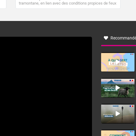
tramontane, en lien avec des conditions propices de feux
de forêt. Mais qu'est-ce que la tramontane ? Quelles sont
ses caractéristiques ? La tramontane est un vent
turbulent soufflant de secteur nord-ouest à nord, ou ouest
à nord-ouest, dans un secteur qui part du Roussillon à la
vallée de l’Aude et à l’ouest de l’Hérault. L’étymologie de
ce vent vient du latin trasmontanus, signifiant au-delà des
monts, en allusion aux régions montagneuses d’où
Recommandé
provient ce vent.