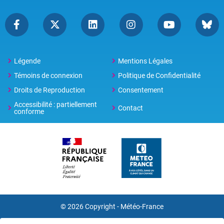
Légende
Mentions Légales
Témoins de connexion
Politique de Confidentialité
Droits de Reproduction
Consentement
Accessibilité : partiellement
Contact
conforme
© 2026 Copyright -
Météo-France