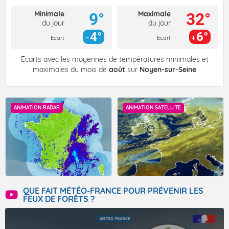
Minimale
Maximale
9°
32°
du jour
du jour
4°
6°
Ecart
Ecart
Écarts avec les moyennes de températures minimales et
maximales du mois de
août
sur
Noyen-sur-Seine
ANIMATION RADAR
ANIMATION SATELLITE
QUE FAIT MÉTÉO-FRANCE POUR PRÉVENIR LES
FEUX DE FORÊTS ?