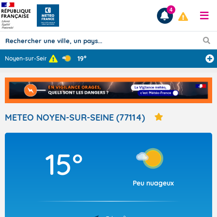
4
19°
Noyen-sur-Seine
...
Prévisions
TOUS LES RÉSULTATS
METEO NOYEN-SUR-SEINE (77114)
Articles
15°
Peu nuageux