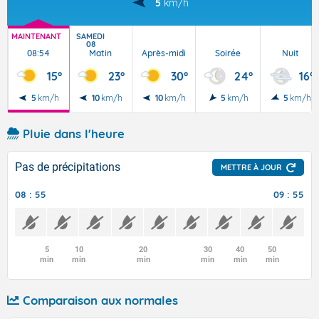
5
km/h
MAINTENANT
SAMEDI
08
08:54
Matin
Après-midi
Soirée
Nuit
15°
23°
30°
24°
16°
5
km/h
10
km/h
10
km/h
5
km/h
5
km/h
Pluie dans l'heure
Pas de précipitations
METTRE À JOUR
08 : 55
09 : 55
5
10
20
30
40
50
min
min
min
min
min
min
Comparaison aux normales