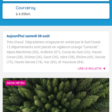
Courceroy
à 4.89km
Aujourd'hui samedi 08 août
Très chaud. Dégradation orageuse en soirée par le Sud-Ouest.
12 départements sont placés en vigilance orange "Canicule" :
Alpes-Maritimes (06), Ardèche (07), Corse-du-Sud (2A), Haute-
Corse (2B), Drôme (26), Gard (30), Isère (38), Rhône (69), Savoie
(73), Haute-Savoie (74), Var (83), et Vaucluse (84).
LIRE LE BULLETIN
INFOS MÉTÉO