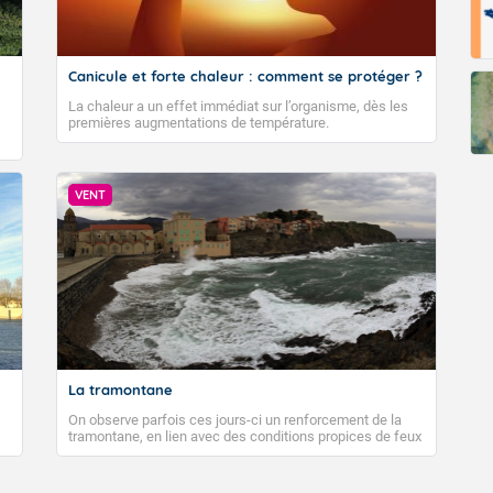
Fermer
Canicule et forte chaleur : comment se protéger ?
La chaleur a un effet immédiat sur l’organisme, dès les
premières augmentations de température.
VENT
La tramontane
On observe parfois ces jours-ci un renforcement de la
tramontane, en lien avec des conditions propices de feux
de forêt. Mais qu'est-ce que la tramontane ? Quelles sont
ses caractéristiques ? La tramontane est un vent
turbulent soufflant de secteur nord-ouest à nord, ou ouest