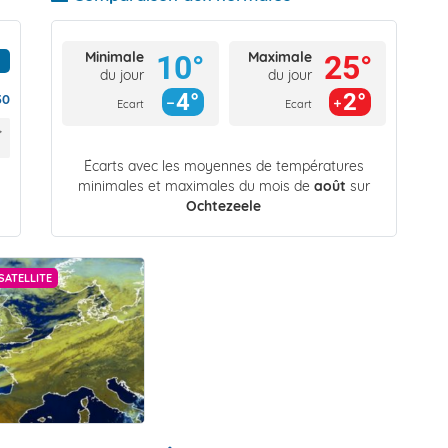
Minimale
Maximale
10°
25°
du jour
du jour
4°
2°
30
Ecart
Ecart
Écarts avec les moyennes de températures
minimales et maximales du mois de
août
sur
Ochtezeele
SATELLITE