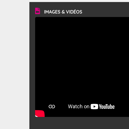
vitesse moyenne de 50 km/h et atteindre 80 à 100 km/h
en rafales, parfois davantage. Il parcourt la basse vallée
du Rhône et la Provence et envahit le littoral
IMAGES & VIDÉOS
méditerranéen à partir de la Camargue.