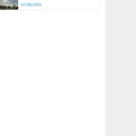
07/08/2026
it
16°
km/h