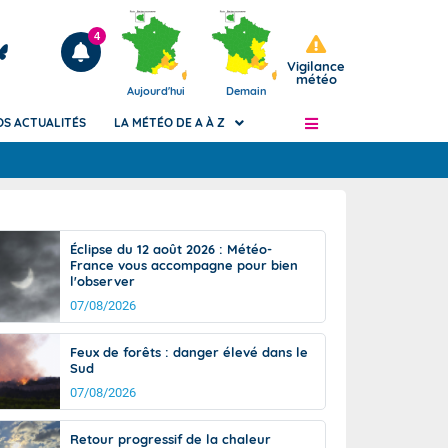
4
Vigilance
météo
Aujourd'hui
Demain
OS ACTUALITÉS
LA MÉTÉO DE A À Z
Articles
ngers
Éclipse du 12 août 2026 : Météo-
Phénomènes dangereux de J+2 à J+7
France vous accompagne pour bien
civile
l'observer
Avertissement pluies intenses à l'échelle
des communes (Apic)
07/08/2026
és
Bulletins Marine
Feux de forêts : danger élevé dans le
ateur de
Bulletins d'estimation du risque
Sud
d'avalanche
07/08/2026
-pompier
Météo des forêts
Vigicrues
Retour progressif de la chaleur