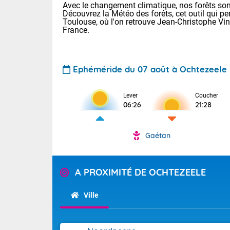
Avec le changement climatique, nos forêts sont
Découvrez la Météo des forêts, cet outil qui pe
Toulouse, où l'on retrouve Jean-Christophe Vi
France.
Ephéméride du 07 août à Ochtezeele
Voici les tem
Lever
Coucher
06:26
21:28
: 18/25 Paris
Clermont-Fd :
Limoges : 21/
Gaétan
Lille : 18/26
TENDANCE P
Cet après-mi
Pour la sema
A PROXIMITÉ DE OCHTEZEELE
Calme, enso
Au niveau du 
températures 
Ville
La journée s'
territoire. Se
Tendance des
chaîne des Py
2026 :
mistral souff