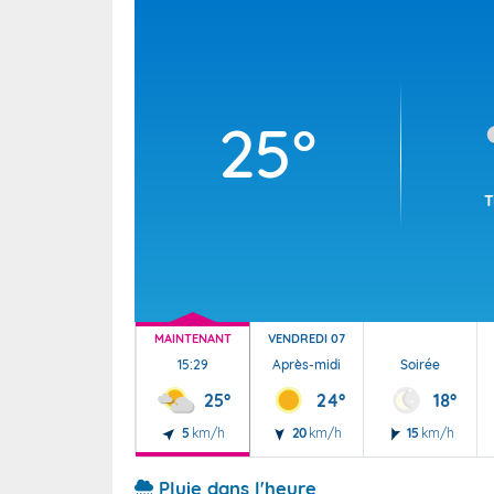
Wallis e
Grand fr
25°
T
MAINTENANT
VENDREDI 07
15:29
Après-midi
Soirée
25°
24°
18°
5
km/h
20
km/h
15
km/h
Pluie dans l'heure