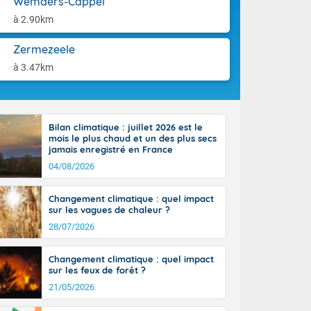
Wemaers-Cappel
aison.
n peu moins
à 2.90km
t 25 à 30
0 à 35 degrés
Zermezeele
rranéen.
à 3.47km
Bilan climatique : juillet 2026 est le
-France jusque
mois le plus chaud et un des plus secs
sur la Corse.
jamais enregistré en France
des Pyrénées,
04/08/2026
. En marge de
rection de la
Changement climatique : quel impact
di. En soirée,
sur les vagues de chaleur ?
 sur
e thermomètre
28/07/2026
squ'à 22 à 24,
culier, sur le
Changement climatique : quel impact
, hors côtes
sur les feux de forêt ?
nt 38 ou 39
21/05/2026