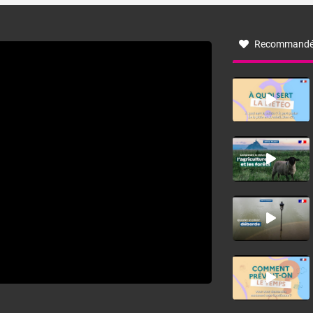
à nord-ouest, dans un secteur qui part du Roussillon à la
vallée de l’Aude et à l’ouest de l’Hérault. L’étymologie de
ce vent vient du latin trasmontanus, signifiant au-delà des
monts, en allusion aux régions montagneuses d’où
Recommandé
provient ce vent.