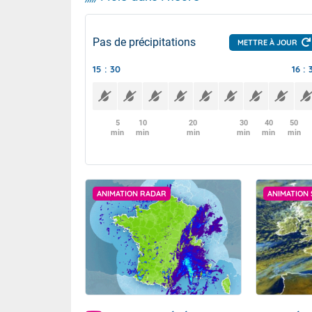
Pas de précipitations
METTRE À JOUR
15 : 30
16 : 
5
10
20
30
40
50
min
min
min
min
min
min
ANIMATION RADAR
ANIMATION 