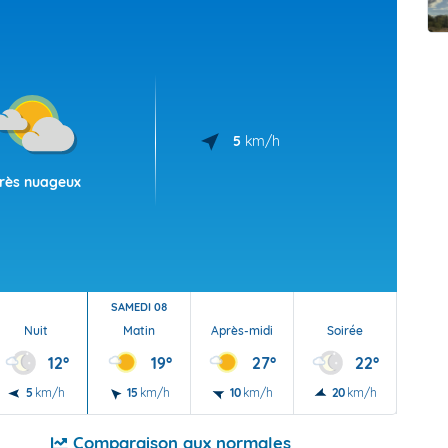
t Futuna
oid
5
km/h
rès nuageux
SAMEDI 08
Nuit
Matin
Après-midi
Soirée
Nu
12°
19°
27°
22°
5
km/h
15
km/h
10
km/h
20
km/h
5
Comparaison aux normales