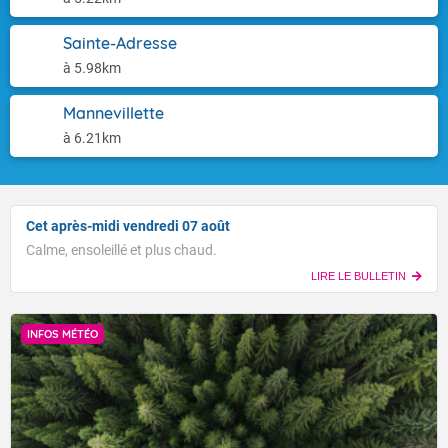
Sainte-Adresse
à 5.98km
Mannevillette
à 6.21km
Cet après-midi vendredi 07 août
Calme, ensoleillé et plus chaud.
LIRE LE BULLETIN
INFOS MÉTÉO