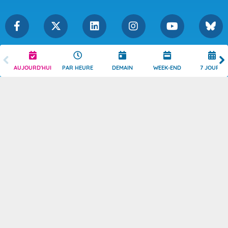
Légende
Mentions Légales
AUJOURD'HUI
PAR HEURE
DEMAIN
WEEK-END
7 JOURS
Témoins de connexion
Politique de Confidentialité
Droits de Reproduction
Consentement
Accessibilité : partiellement
Contact
conforme
© 2026 Copyright -
Météo-France