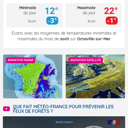
Minimale
Maximale
12°
22°
du jour
du jour
3°
1°
Ecart
Ecart
Écarts avec les moyennes de températures minimales et
maximales du mois de
août
sur
Octeville-sur-Mer
ANIMATION RADAR
ANIMATION SATELLITE
QUE FAIT MÉTÉO-FRANCE POUR PRÉVENIR LES
FEUX DE FORÊTS ?