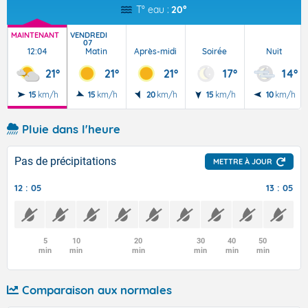
T° eau :
20°
MAINTENANT
VENDREDI
07
12:04
Matin
Après-midi
Soirée
Nuit
21°
21°
21°
17°
14°
15
km/h
15
km/h
20
km/h
15
km/h
10
km/h
Pluie dans l'heure
Pas de précipitations
METTRE À JOUR
12 : 05
13 : 05
5
10
20
30
40
50
min
min
min
min
min
min
Comparaison aux normales