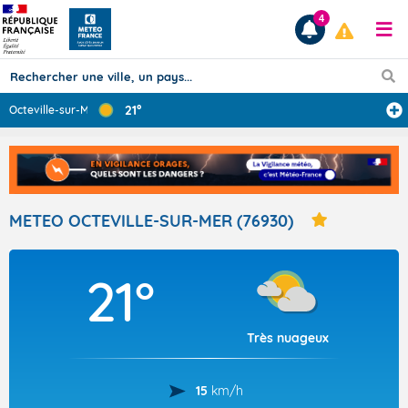
4
21°
Octeville-sur-M
...
Prévisions
TOUS LES RÉSULTATS
METEO OCTEVILLE-SUR-MER (76930)
Articles
21°
Très nuageux
15
km/h