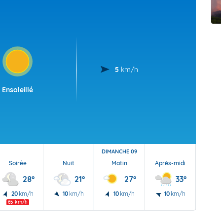
t Futuna
oid
5
km/h
Ensoleillé
DIMANCHE 09
Soirée
Nuit
Matin
Après-midi
Soi
28°
21°
27°
33°
20
km/h
10
km/h
10
km/h
10
km/h
30
65 km/h
95 