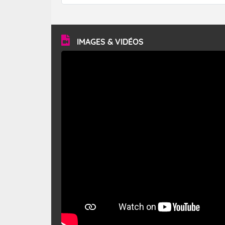
forêt. Mais qu'est-ce que le mistral ? Quelles sont ses
caractéristiques ? Le mistral est un vent régional,
turbulent et généralement sec, pouvant souffler à une
vitesse moyenne de 50 km/h et atteindre 80 à 100 km/h
en rafales, parfois davantage. Il parcourt la basse vallée
du Rhône et la Provence et envahit le littoral
IMAGES & VIDÉOS
méditerranéen à partir de la Camargue.