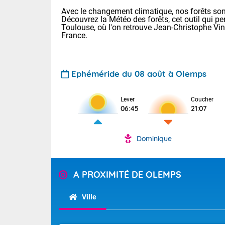
Avec le changement climatique, nos forêts sont
Découvrez la Météo des forêts, cet outil qui pe
Toulouse, où l'on retrouve Jean-Christophe Vi
France.
Ephéméride du 08 août à Olemps
Voici les tem
Lever
Coucher
: 22/28 Paris
06:45
21:07
Clermont-Fd :
Limoges : 24/
Lille : 22/29
Dominique
TENDANCE P
Cet après-mi
Pour la sema
Très chaud
A PROXIMITÉ DE OLEMPS
départemen
Au niveau du 
températures 
Maritimes 
Ville
(26), Gard 
Tendance des
(83), et Vau
2026 :