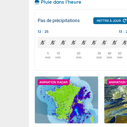
Pluie dans l'heure
Pas de précipitations
METTRE À JOUR
12 : 25
13 : 
5
10
20
30
40
50
min
min
min
min
min
min
ANIMATION RADAR
ANIMATION 