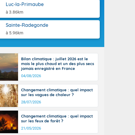
st du pays en
aison.
Luc-la-Primaube
que sur la
à 3.86km
, la chaine
 par
Sainte-Radegonde
ure nuageuse
n seconde
à 5.96km
e Midi-
u-Charentes.
 90 km/h. Les
 30 degrés
Bilan climatique : juillet 2026 est le
e, avec 34 à
mois le plus chaud et un des plus secs
s, et 39 à 40
jamais enregistré en France
04/08/2026
Changement climatique : quel impact
sur les vagues de chaleur ?
28/07/2026
e-Aquitaine,
'Île-de-
Changement climatique : quel impact
isolés
sur les feux de forêt ?
maritimes sont
21/05/2026
 ondées sont