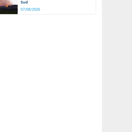
Sud
07/08/2026
rée
Nuit
26°
20°
km/h
5
km/h
km/h