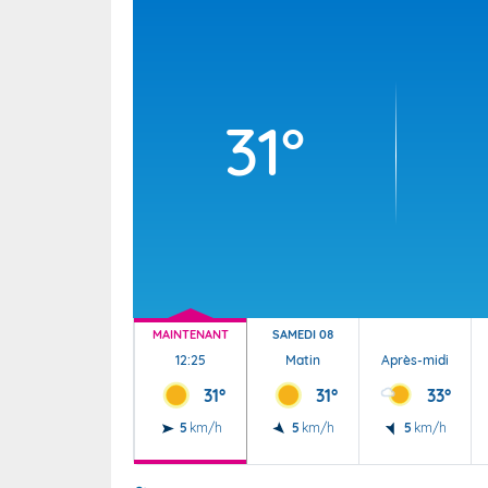
Wallis e
Grand fr
31°
MAINTENANT
SAMEDI 08
12:25
Matin
Après-midi
31°
31°
33°
5
km/h
5
km/h
5
km/h