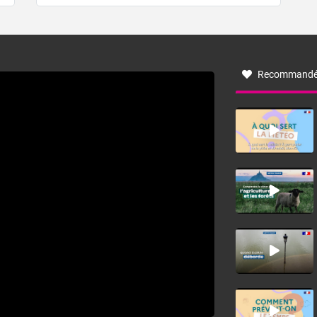
de forêt. Mais qu'est-ce que la tramontane ? Quelles sont
ses caractéristiques ? La tramontane est un vent
turbulent soufflant de secteur nord-ouest à nord, ou ouest
à nord-ouest, dans un secteur qui part du Roussillon à la
vallée de l’Aude et à l’ouest de l’Hérault. L’étymologie de
ce vent vient du latin trasmontanus, signifiant au-delà des
monts, en allusion aux régions montagneuses d’où
Recommandé
provient ce vent.