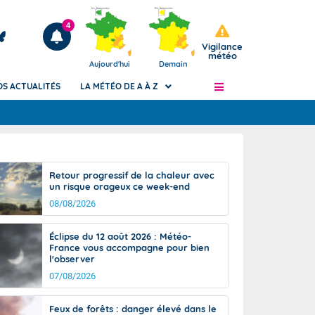
4
Vigilance
météo
Aujourd'hui
Demain
OS ACTUALITÉS
LA MÉTÉO DE A À Z
Articles
ngers
Retour progressif de la chaleur avec
Phénomènes dangereux de J+2 à J+7
un risque orageux ce week-end
civile
Avertissement pluies intenses à l'échelle
08/08/2026
des communes (Apic)
és
Bulletins Marine
Éclipse du 12 août 2026 : Météo-
France vous accompagne pour bien
ateur de
Bulletins d'estimation du risque
l'observer
d'avalanche
07/08/2026
-pompier
Météo des forêts
Vigicrues
Feux de forêts : danger élevé dans le