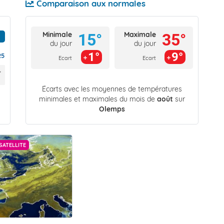
Comparaison aux normales
Minimale
Maximale
15°
35°
du jour
du jour
1°
9°
25
Ecart
Ecart
Écarts avec les moyennes de températures
minimales et maximales du mois de
août
sur
Olemps
SATELLITE