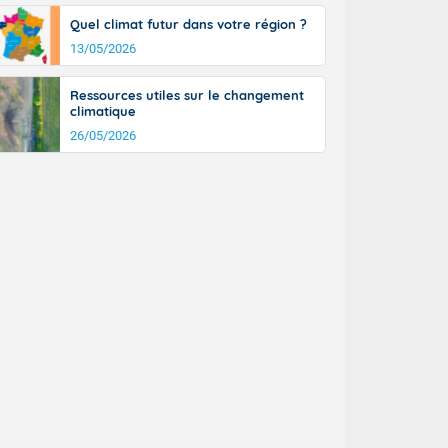
tinée, un peu
Quel climat futur dans votre région ?
ud du pays en
13/05/2026
tique. Des
ers le Jura et
ancs de
Ressources utiles sur le changement
t lumineux et
climatique
nise sur le
26/05/2026
ipitations en
km/h. Côté
mprises entre
 17 en Anjou.
açade
des pointes