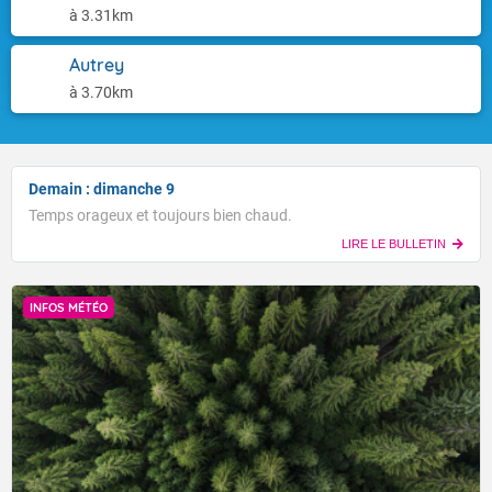
à 3.31km
Autrey
à 3.70km
Demain : dimanche 9
Temps orageux et toujours bien chaud.
LIRE LE BULLETIN
INFOS MÉTÉO