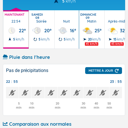
5
km/h
MAINTENANT
SAMEDI
DIMANCHE
08
09
22:54
Soirée
Nuit
Matin
Après-midi
22°
20°
16°
25°
32°
5
km/h
5
km/h
5
km/h
20
km/h
15
km/h
45 km/h
45 km/h
Pluie dans l'heure
Pas de précipitations
METTRE À JOUR
22 : 55
23 : 55
5
10
20
30
40
50
min
min
min
min
min
min
Comparaison aux normales