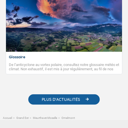
Glossaire
De l’anticyclone au vortex polaire, consultez notre glossaire météo et
climat. Non exhaustif, il est mis à jour régulièrement, au fil de nos
publications. Vous y trouverez également des liens utiles vers nos
contenus pédagogiques concernant les phénomènes
météorologiques et des informations scientifiques sur le
changement climatique.
PLUS D'ACTUALITÉS
Accueil
Grand Est
Meurthe-et-Moselle
Omelmont