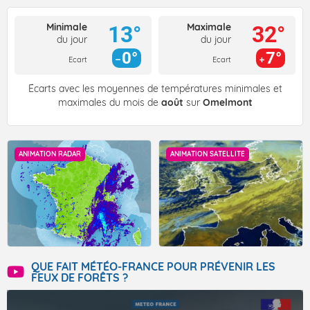
Minimale
Maximale
13°
32°
du jour
du jour
0°
7°
Ecart
Ecart
Écarts avec les moyennes de températures minimales et
maximales du mois de
août
sur
Omelmont
ANIMATION RADAR
ANIMATION SATELLITE
QUE FAIT MÉTÉO-FRANCE POUR PRÉVENIR LES
FEUX DE FORÊTS ?