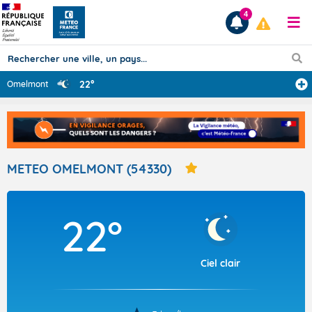
4
22°
Omelmont
Prévisions
TOUS LES RÉSULTATS
METEO OMELMONT (54330)
Articles
22°
Ciel clair