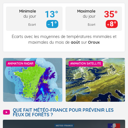
Minimale
Maximale
13°
35°
du jour
du jour
1°
8°
Ecart
Ecart
Écarts avec les moyennes de températures minimales et
maximales du mois de
août
sur
Oroux
ANIMATION RADAR
ANIMATION SATELLITE
QUE FAIT MÉTÉO-FRANCE POUR PRÉVENIR LES
FEUX DE FORÊTS ?