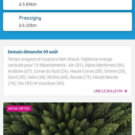
à 5.89km
Pressigny
à 6.20km
Demain dimanche 09 août
Temps orageux et toujours bien chaud. Vigilance orange
canicule pour 13 départements : Ain (01), Alpes-Maritimes (06),
Ardèche (07), Corse-du-Sud (2A), Haute-Corse (2B), Drôme (26),
Gard (30), Isère (38), Rhône (69), Savoie (73), Haute-Savoie
(74), Var (83) et Vaucluse (84).
LIRE LE BULLETIN
INFOS MÉTÉO