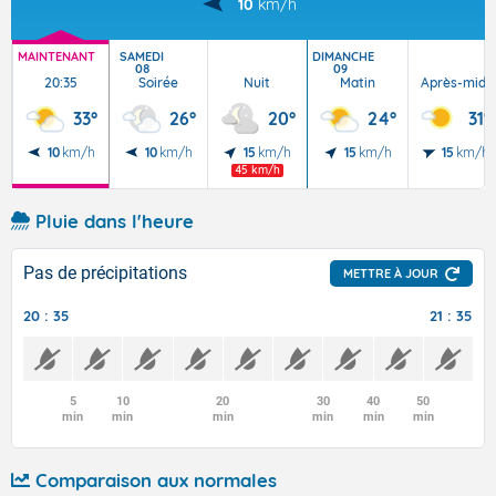
10
km/h
MAINTENANT
SAMEDI
DIMANCHE
08
09
20:35
Soirée
Nuit
Matin
Après-midi
33°
26°
20°
24°
31°
10
km/h
10
km/h
15
km/h
15
km/h
15
km/h
45 km/h
Pluie dans l'heure
Pas de précipitations
METTRE À JOUR
20 : 35
21 : 35
5
10
20
30
40
50
min
min
min
min
min
min
Comparaison aux normales