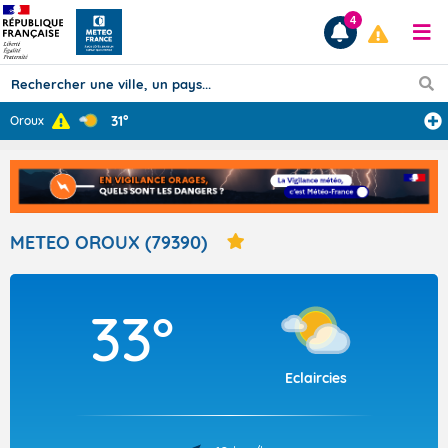
4
31°
Oroux
Prévisions
TOUS LES RÉSULTATS
METEO OROUX (79390)
Articles
33°
Eclaircies