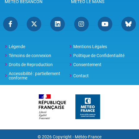
METEO BESANCON
METEO LE MANS
Légende
Mentions Légales
Témoins de connexion
Politique de Confidentialité
Droits de Reproduction
Consentement
Accessibilité : partiellement
Contact
conforme
© 2026 Copyright -
Météo-France