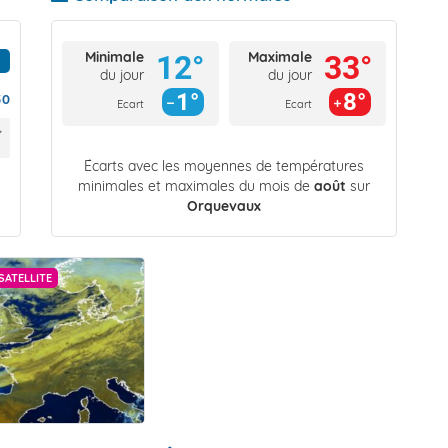
Minimale
Maximale
12°
33°
du jour
du jour
1°
8°
50
Ecart
Ecart
Écarts avec les moyennes de températures
minimales et maximales du mois de
août
sur
Orquevaux
SATELLITE