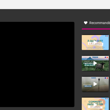
ses caractéristiques ? La tramontane est un vent
turbulent soufflant de secteur nord-ouest à nord, ou ouest
à nord-ouest, dans un secteur qui part du Roussillon à la
vallée de l’Aude et à l’ouest de l’Hérault. L’étymologie de
ce vent vient du latin trasmontanus, signifiant au-delà des
monts, en allusion aux régions montagneuses d’où
Recommandé
provient ce vent.