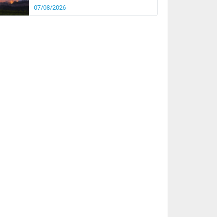
07/08/2026
rée
Nuit
25°
20°
km/h
5
km/h