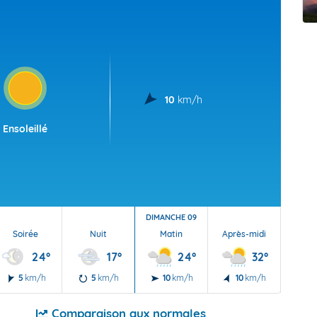
t Futuna
oid
10
km/h
Ensoleillé
DIMANCHE 09
Soirée
Nuit
Matin
Après-midi
Soi
24°
17°
24°
32°
5
km/h
5
km/h
10
km/h
10
km/h
5
Comparaison aux normales