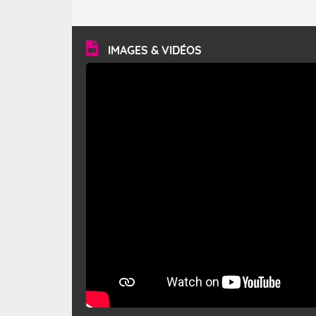
caractéristiques ? Le mistral est un vent régional,
turbulent et généralement sec, pouvant souffler à une
vitesse moyenne de 50 km/h et atteindre 80 à 100 km/h
en rafales, parfois davantage. Il parcourt la basse vallée
du Rhône et la Provence et envahit le littoral
IMAGES & VIDÉOS
méditerranéen à partir de la Camargue.