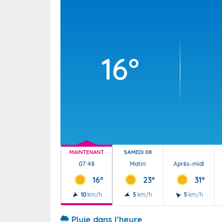
Wallis e
Grand fr
16°
MAINTENANT
SAMEDI 08
07:48
Matin
Après-midi
16°
23°
31°
10
km/h
5
km/h
5
km/h
Pluie dans l'heure