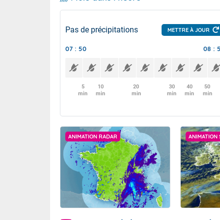
Pas de précipitations
METTRE À JOUR
07 : 50
08 : 
5
10
20
30
40
50
min
min
min
min
min
min
ANIMATION RADAR
ANIMATION 