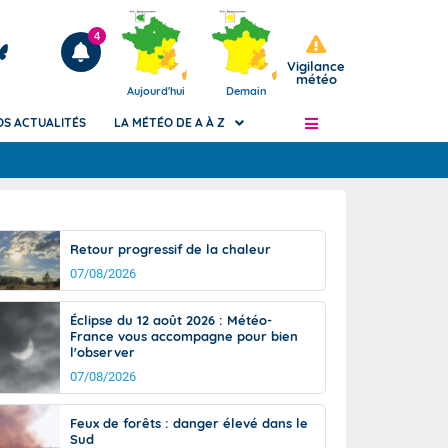
4
Vigilance
météo
Aujourd'hui
Demain
OS ACTUALITÉS
LA MÉTÉO DE A À Z
Articles
ngers
Retour progressif de la chaleur
Phénomènes dangereux de J+2 à J+7
07/08/2026
civile
Avertissement pluies intenses à l'échelle
des communes (Apic)
és
Éclipse du 12 août 2026 : Météo-
Bulletins Marine
France vous accompagne pour bien
l'observer
ateur de
Bulletins d'estimation du risque
d'avalanche
07/08/2026
-pompier
Météo des forêts
Feux de forêts : danger élevé dans le
Vigicrues
Sud