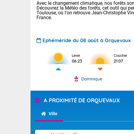
Avec le changement climatique, nos forêts sont
Découvrez la Météo des forêts, cet outil qui pe
Toulouse, où l'on retrouve Jean-Christophe Vi
France.
Ephéméride du 08 août à Orquevaux
Voici les tem
Lever
Coucher
06:23
21:07
: 13/28 Paris
Clermont-Fd :
Limoges : 19/
Dominique
Lille : 14/29
TENDANCE P
Aujourd'hui 
Pour la sema
A PROXIMITÉ DE ORQUEVAUX
Très chaud
départemen
Au niveau du 
températures 
Maritimes 
Ville
(26), Gard 
Tendance des
(83), et Vau
2026 :