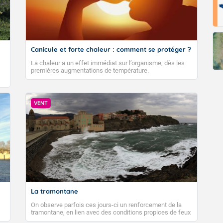
Canicule et forte chaleur : comment se protéger ?
La chaleur a un effet immédiat sur l’organisme, dès les
premières augmentations de température.
VENT
La tramontane
On observe parfois ces jours-ci un renforcement de la
tramontane, en lien avec des conditions propices de feux
de forêt. Mais qu'est-ce que la tramontane ? Quelles sont