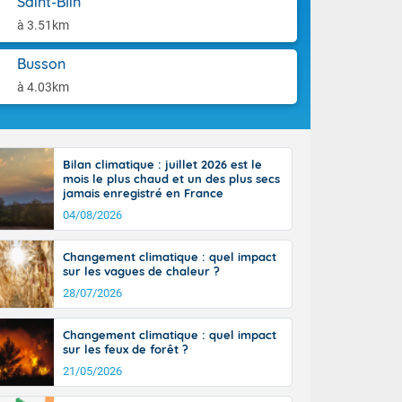
Saint-Blin
-France jusque
aison.
ue sur la Corse
à 3.51km
 beauté le
chaine des
Busson
r moments. En
à 4.03km
gagne en
artie d'après-
de nuit
ces orages,
Bilan climatique : juillet 2026 est le
u jour, le
mois le plus chaud et un des plus secs
lus au sud,
jamais enregistré en France
en hausse, en
04/08/2026
 quasi-
pays et même
Changement climatique : quel impact
sur les vagues de chaleur ?
28/07/2026
Changement climatique : quel impact
sur les feux de forêt ?
21/05/2026