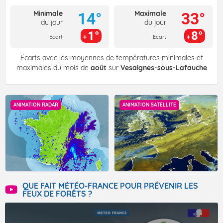
Minimale
Maximale
14°
33°
du jour
du jour
1°
8°
Ecart
Ecart
Écarts avec les moyennes de températures minimales et
maximales du mois de
août
sur
Vesaignes-sous-Lafauche
ANIMATION RADAR
ANIMATION SATELLITE
QUE FAIT MÉTÉO-FRANCE POUR PRÉVENIR LES
FEUX DE FORÊTS ?