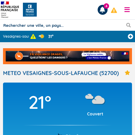
4
31°
Vesaignes-sous-
...
Prévisions
TOUS LES RÉSULTATS
METEO VESAIGNES-SOUS-LAFAUCHE (52700)
Articles
21°
Couvert