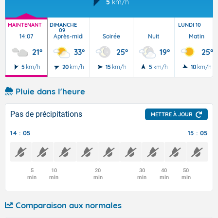
5
km/h
MAINTENANT
DIMANCHE
LUNDI 10
09
14:07
Après-midi
Soirée
Nuit
Matin
21°
33°
25°
19°
25°
5
km/h
20
km/h
15
km/h
5
km/h
10
km/h
Pluie dans l'heure
Pas de précipitations
METTRE À JOUR
14 : 05
15 : 05
5
10
20
30
40
50
min
min
min
min
min
min
Comparaison aux normales