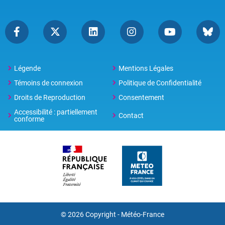
Légende
Mentions Légales
Témoins de connexion
Politique de Confidentialité
Droits de Reproduction
Consentement
Accessibilité : partiellement
Contact
conforme
© 2026 Copyright -
Météo-France