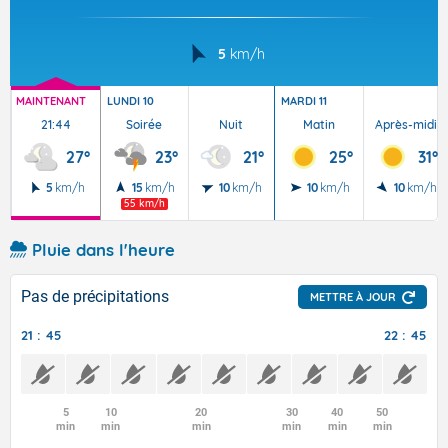
5
km/h
MAINTENANT
LUNDI 10
MARDI 11
21:44
Soirée
Nuit
Matin
Après-midi
27°
23°
21°
25°
31°
5
km/h
15
km/h
10
km/h
10
km/h
10
km/h
55 km/h
Pluie dans l'heure
Pas de précipitations
METTRE À JOUR
21 : 45
22 : 45
5
10
20
30
40
50
min
min
min
min
min
min