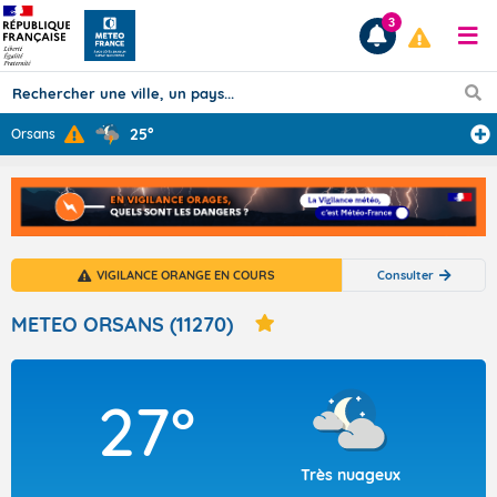
3
25°
Orsans
Prévisions
TOUS LES RÉSULTATS
VIGILANCE ORANGE EN COURS
Consulter
Articles
METEO ORSANS (11270)
27°
Très nuageux