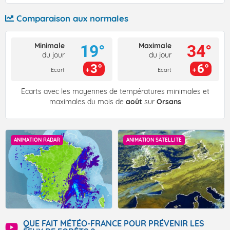
Comparaison aux normales
Minimale
Maximale
19°
34°
du jour
du jour
3°
6°
Ecart
Ecart
Écarts avec les moyennes de températures minimales et
maximales du mois de
août
sur
Orsans
ANIMATION RADAR
ANIMATION SATELLITE
QUE FAIT MÉTÉO-FRANCE POUR PRÉVENIR LES