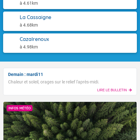
à 4.61km
La Cassaigne
à 4.68km
Cazalrenoux
à 4.98km
Demain : mardi11
Chaleur et soleil, orages sur le relief l'après-midi.
LIRE LE BULLETIN
INFOS MÉTÉO