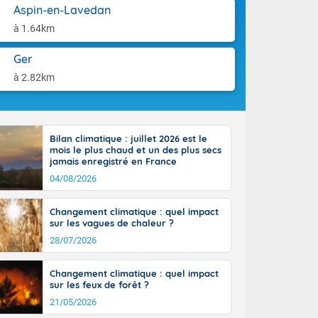
use. Le
aison.
Aspin-en-Lavedan
ible. Des
à 1.64km
n peu moins
t 25 à 30
Ger
0 à 35 degrés
rranéen.
à 2.82km
Bilan climatique : juillet 2026 est le
mois le plus chaud et un des plus secs
jamais enregistré en France
04/08/2026
Changement climatique : quel impact
sur les vagues de chaleur ?
28/07/2026
Changement climatique : quel impact
sur les feux de forêt ?
21/05/2026