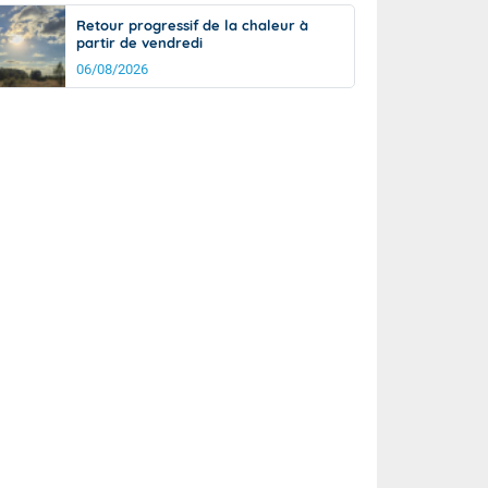
Retour progressif de la chaleur à
partir de vendredi
06/08/2026
rée
Nuit
24°
19°
km/h
5
km/h
km/h