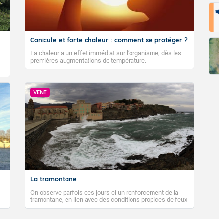
Canicule et forte chaleur : comment se protéger ?
La chaleur a un effet immédiat sur l’organisme, dès les
premières augmentations de température.
VENT
La tramontane
On observe parfois ces jours-ci un renforcement de la
tramontane, en lien avec des conditions propices de feux
de forêt. Mais qu'est-ce que la tramontane ? Quelles sont
ses caractéristiques ? La tramontane est un vent