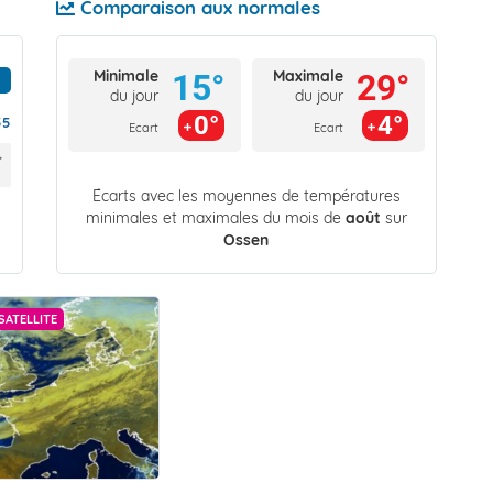
Comparaison aux normales
Minimale
Maximale
15°
29°
du jour
du jour
0°
4°
55
Ecart
Ecart
Écarts avec les moyennes de températures
minimales et maximales du mois de
août
sur
Ossen
SATELLITE