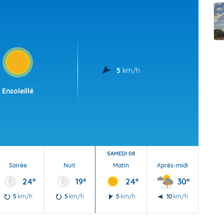
t Futuna
oid
5
km/h
Ensoleillé
SAMEDI 08
Soirée
Nuit
Matin
Après-midi
Soi
24°
19°
24°
30°
5
km/h
5
km/h
5
km/h
10
km/h
20
60 