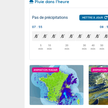
Pluie dans l'heure
Pas de précipitations
METTRE À JOUR
07 : 55
08 : 
5
10
20
30
40
50
min
min
min
min
min
min
ANIMATION RADAR
ANIMATION 