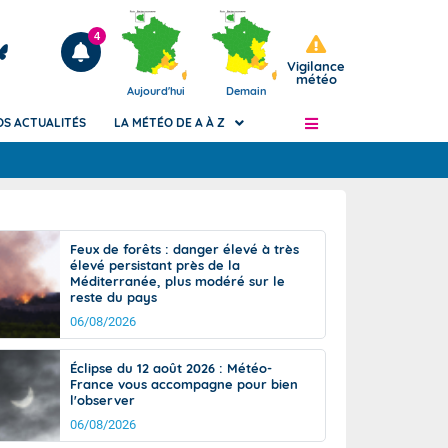
4
Vigilance
météo
Aujourd'hui
Demain
OS ACTUALITÉS
LA MÉTÉO DE A À Z
Articles
ngers
Feux de forêts : danger élevé à très
Phénomènes dangereux de J+2 à J+7
élevé persistant près de la
civile
Méditerranée, plus modéré sur le
Avertissement pluies intenses à l'échelle
reste du pays
des communes (Apic)
és
06/08/2026
Bulletins Marine
ateur de
Bulletins d'estimation du risque
Éclipse du 12 août 2026 : Météo-
d'avalanche
France vous accompagne pour bien
-pompier
l'observer
Météo des forêts
06/08/2026
Vigicrues