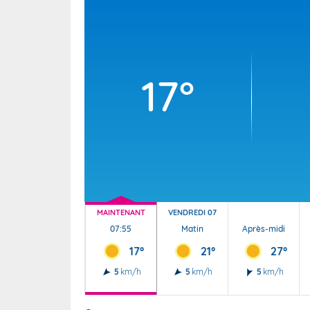
Wallis e
Grand fr
17°
MAINTENANT
VENDREDI 07
07:55
Matin
Après-midi
17°
21°
27°
5
km/h
5
km/h
5
km/h