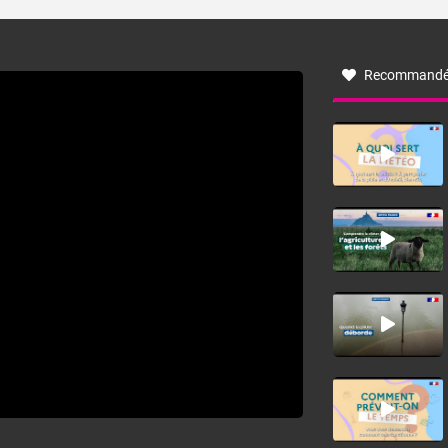
turbulent soufflant de secteur nord-ouest à nord, ou ouest
à nord-ouest, dans un secteur qui part du Roussillon à la
vallée de l’Aude et à l’ouest de l’Hérault. L’étymologie de
ce vent vient du latin trasmontanus, signifiant au-delà des
monts, en allusion aux régions montagneuses d’où
Recommandé
provient ce vent.