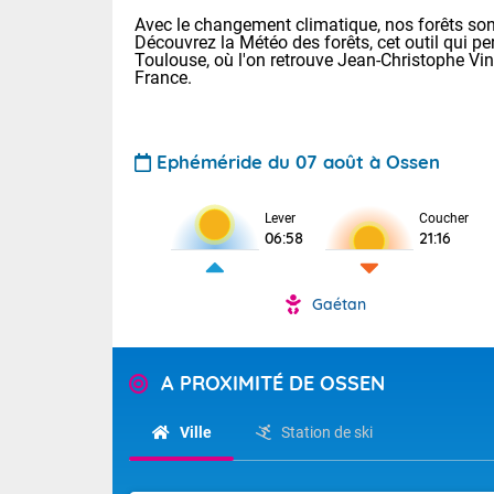
Avec le changement climatique, nos forêts sont
Découvrez la Météo des forêts, cet outil qui pe
Toulouse, où l'on retrouve Jean-Christophe Vi
France.
Ephéméride du 07 août à Ossen
Lever
Coucher
06:58
21:16
Voici les tem
: 11/25 Paris
Clermont-Fd :
Gaétan
Limoges : 17/
TENDANCE P
Lille : 12/26
Pour la sema
Aujourd'hui 
A PROXIMITÉ DE OSSEN
Cette semain
Calme, enso
temps devrait 
Ville
Station de ski
Tendance des
La journée s'
2026 :
territoire. Se