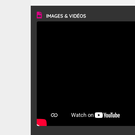
turbulent et généralement sec, pouvant souffler à une
vitesse moyenne de 50 km/h et atteindre 80 à 100 km/h
en rafales, parfois davantage. Il parcourt la basse vallée
du Rhône et la Provence et envahit le littoral
IMAGES & VIDÉOS
méditerranéen à partir de la Camargue.