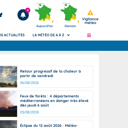
4
Vigilance
météo
Aujourd'hui
Demain
OS ACTUALITÉS
LA MÉTÉO DE A À Z
Articles
ngers
Retour progressif de la chaleur à
Phénomènes dangereux de J+2 à J+7
partir de vendredi
civile
Avertissement pluies intenses à l'échelle
06/08/2026
des communes (Apic)
és
Bulletins Marine
Feux de forêts : 4 départements
méditerranéens en danger très élevé
ateur de
Bulletins d'estimation du risque
dès jeudi 6 août
d'avalanche
05/08/2026
-pompier
Météo des forêts
Vigicrues
Éclipse du 12 août 2026 : Météo-