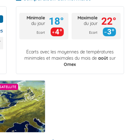
Minimale
Maximale
18°
22°
du jour
du jour
4°
3°
25
Ecart
Ecart
Écarts avec les moyennes de températures
minimales et maximales du mois de
août
sur
Omex
SATELLITE