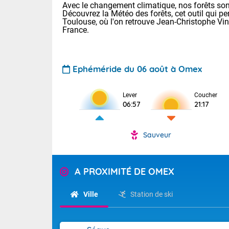
Avec le changement climatique, nos forêts sont
Découvrez la Météo des forêts, cet outil qui pe
Toulouse, où l'on retrouve Jean-Christophe Vi
France.
Ephéméride du 06 août à Omex
Voici les tem
Lever
Coucher
06:57
21:17
: 18/23 Paris
Clermont-Fd :
Limoges : 20/
Sauveur
Lille : 19/24
TENDANCE P
Cet après-mid
Pour la sema
A PROXIMITÉ DE OMEX
Risque orag
orange cani
Cette semain
devrait rester
du-Sud (2A)
Ville
Station de ski
(69), Var (8
Tendance des
2026 :
Sur le Sud-Oue