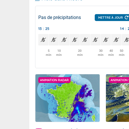
Pas de précipitations
METTRE À JOUR
13 : 25
14 : 
5
10
20
30
40
50
min
min
min
min
min
min
ANIMATION RADAR
ANIMATION 