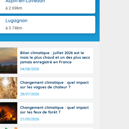
Aspin-en-Lavedan
tes
aison.
 possible sur
à 2.69km
e, avec des
bourgeonnent
Lugagnan
rse sur le sud
à 3.74km
 sur la
d à nord-ouest
 entre 50 et
ur résiste sur
Bilan climatique : juillet 2026 est le
imales
mois le plus chaud et un des plus secs
Rhône-Alpes à
jamais enregistré en France
 terres et 20
04/08/2026
Changement climatique : quel impact
sur les vagues de chaleur ?
28/07/2026
ble du
Changement climatique : quel impact
es
sur les feux de forêt ?
u'à 50-60 km/h
21/05/2026
ilent les
ttoral l'après-