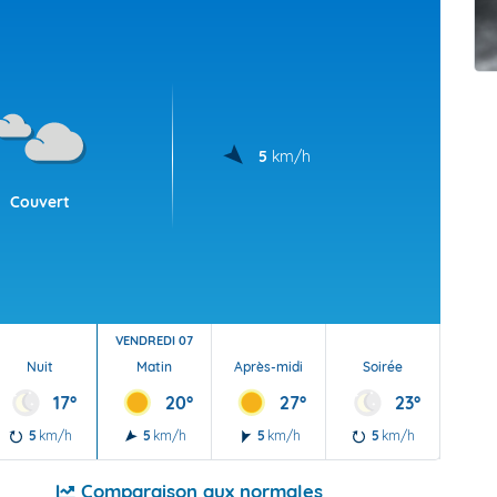
t Futuna
oid
5
km/h
Couvert
VENDREDI 07
Nuit
Matin
Après-midi
Soirée
Nu
17°
20°
27°
23°
5
km/h
5
km/h
5
km/h
5
km/h
5
Comparaison aux normales