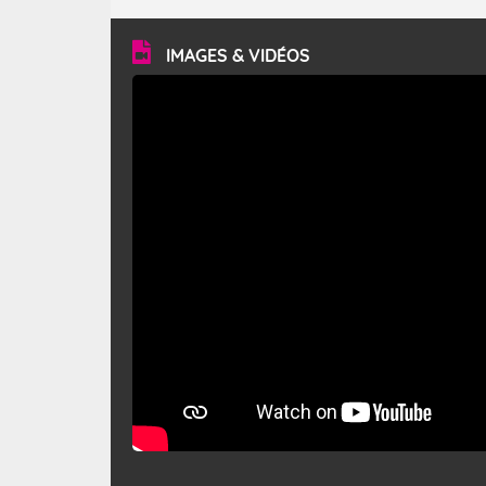
turbulent et généralement sec, pouvant souffler à une
vitesse moyenne de 50 km/h et atteindre 80 à 100 km/h
en rafales, parfois davantage. Il parcourt la basse vallée
du Rhône et la Provence et envahit le littoral
IMAGES & VIDÉOS
méditerranéen à partir de la Camargue.