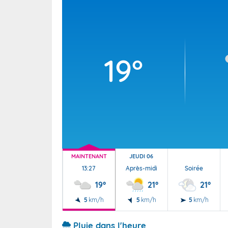
Wallis e
Grand fr
19°
MAINTENANT
JEUDI 06
13:27
Après-midi
Soirée
19°
21°
21°
5
km/h
5
km/h
5
km/h
Pluie dans l'heure