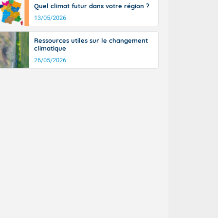
Quel climat futur dans votre région ?
n général, 14
r
13/05/2026
sse, il fait
ouvent 30 à 35
Ressources utiles sur le changement
climatique
26/05/2026