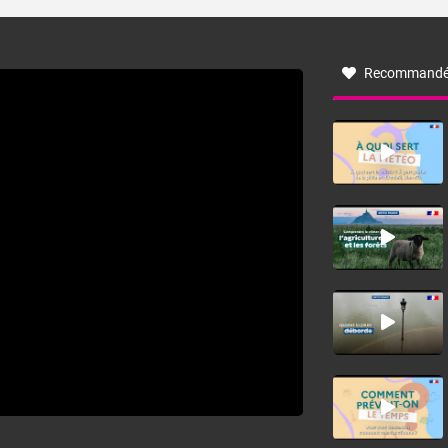
turbulent soufflant de secteur nord-ouest à nord, ou ouest
à nord-ouest, dans un secteur qui part du Roussillon à la
vallée de l’Aude et à l’ouest de l’Hérault. L’étymologie de
ce vent vient du latin trasmontanus, signifiant au-delà des
monts, en allusion aux régions montagneuses d’où
Recommandé
provient ce vent.