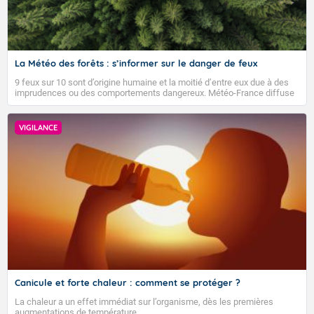
La Météo des forêts : s’informer sur le danger de feux
9 feux sur 10 sont d’origine humaine et la moitié d’entre eux due à des
imprudences ou des comportements dangereux. Météo-France diffuse
depuis 2023 la Météo des forêts afin d’informer quotidiennement le
public sur le niveau de danger de feux de forêts et faire connaître les
bons gestes pour éviter les départs d’incendie.
VIGILANCE
Voici les températures maximales prévues pour le
dimanche 09 août 2026 : Brest : 26 Paris : 34 Lyon : 36
Biarritz : 28 Cherbourg : 28 Tours : 34 Clermont-Fd : 35
Perpignan : 33 Rennes : 33 Nancy : 32 Limoges : 34
TENDANCE POUR LES JOURS SUIVANTS
Marseille : 35 Nantes : 32 Strasbourg : 35 Bordeaux :
36 Nice : 32 Lille : 33 Dijon : 35 Toulouse : 38 Ajaccio :
Pour la semaine du lundi 17 août 2026 au dimanche
33
23 août 2026 :
Demain : dimanche 9
Les températures devraient rester supérieures aux
normales de saison. Au niveau du temps sensible,
VIGILANCE ROUGE
aucun scénario ne se dégage pour le moment.
Temps orageux et toujours bien chaud.
Canicule et forte chaleur : comment se protéger ?
Tendance des températures pour la période du lundi
La chaleur a un effet immédiat sur l’organisme, dès les premières
Des résidus pluvio-orageux, arrivés en cours de nuit
24 août 2026 au dimanche 6 septembre 2026 :
augmentations de température.