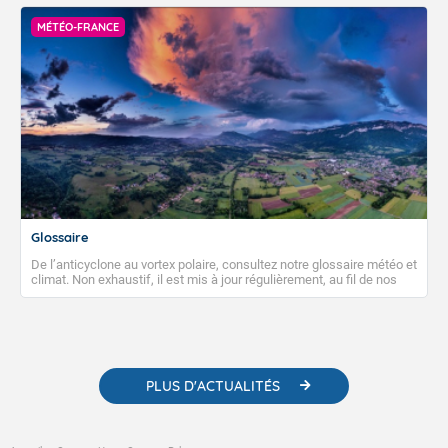
peuvent avoir des impacts sanitaires et socio-économiques
importants.
MÉTÉO-FRANCE
Glossaire
De l’anticyclone au vortex polaire, consultez notre glossaire météo et
climat. Non exhaustif, il est mis à jour régulièrement, au fil de nos
publications. Vous y trouverez également des liens utiles vers nos
contenus pédagogiques concernant les phénomènes
météorologiques et des informations scientifiques sur le
changement climatique.
PLUS D'ACTUALITÉS