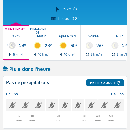
5
km/h
T° eau :
29°
MAINTENANT
DIMANCHE
09
03:35
Matin
Après-midi
Soirée
Nuit
23°
28°
30°
26°
24°
5
km/h
10
km/h
10
km/h
5
km/h
5
km/h
Pluie dans l'heure
Pas de précipitations
METTRE À JOUR
03 : 35
04 : 35
5
10
20
30
40
50
min
min
min
min
min
min