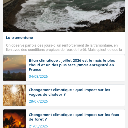
vent, localement 80 à 90 km/h. Côté températures, les
minimales sont en baisse sur les deux tiers sud du
pays, comprises entre 17 et 24 degrés, en hausse au
nord de la Seine, entre 11 dans les Ardennes et 17 en
Anjou. Les maximales sont comprises entre 24 et 28
sur les côtes de Manche et la façade atlantique, elles
sont comprises entre 30 et 36 dans l'intérieur du pays,
La tramontane
avec des pointes jusqu'à 37 à 38 degrés dans l'arrière-
On observe parfois ces jours-ci un renforcement de la tramontane, en
pays varois et en vallée de la Garonne.
lien avec des conditions propices de feux de forêt. Mais qu'est-ce que la
tramontane ? Quelles sont ses caractéristiques ? La tramontane est un
vent turbulent soufflant de secteur nord-ouest à nord, ou ouest à nord-
Bilan climatique : juillet 2026 est le mois le plus
ouest, dans un secteur qui part du Roussillon à la vallée de l’Aude et à
chaud et un des plus secs jamais enregistré en
l’ouest de l’Hérault. L’étymologie de ce vent vient du latin trasmontanus,
Fermer
France
signifiant au-delà des monts, en allusion aux régions montagneuses
d’où provient ce vent.
04/08/2026
Changement climatique : quel impact sur les
vagues de chaleur ?
28/07/2026
Changement climatique : quel impact sur les feux
de forêt ?
21/05/2026