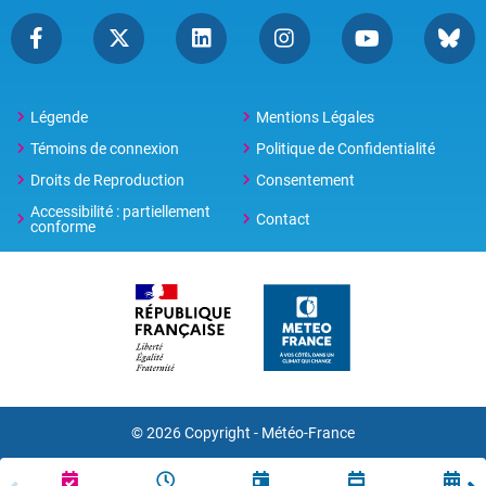
Légende
Mentions Légales
Témoins de connexion
Politique de Confidentialité
Droits de Reproduction
Consentement
Accessibilité : partiellement
Contact
conforme
© 2026 Copyright -
Météo-France