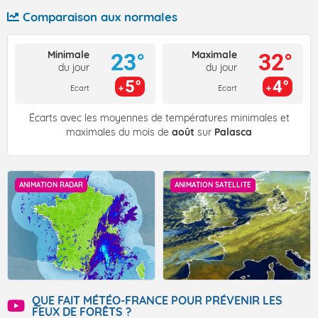
Comparaison aux normales
Minimale
Maximale
23°
32°
du jour
du jour
5°
4°
Ecart
Ecart
Écarts avec les moyennes de températures minimales et
maximales du mois de
août
sur
Palasca
ANIMATION RADAR
ANIMATION SATELLITE
QUE FAIT MÉTÉO-FRANCE POUR PRÉVENIR LES
FEUX DE FORÊTS ?