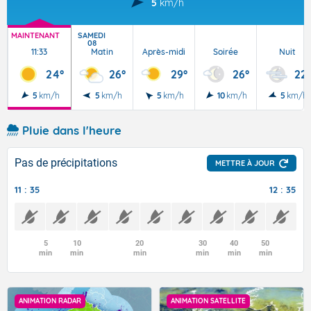
5
km/h
MAINTENANT
SAMEDI
08
11:33
Matin
Après-midi
Soirée
Nuit
24°
26°
29°
26°
22°
5
km/h
5
km/h
5
km/h
10
km/h
5
km/h
Pluie dans l'heure
Pas de précipitations
METTRE À JOUR
11 : 35
12 : 35
5
10
20
30
40
50
min
min
min
min
min
min
ANIMATION RADAR
ANIMATION SATELLITE