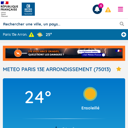
4
25°
Paris 13e Arron
...
Prévisions
TOUS LES RÉSULTATS
METEO PARIS 13E ARRONDISSEMENT (75013)
Articles
24°
Ensoleillé