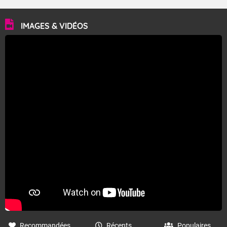
plus souvent lumineux et ensoleillé. En fin d'après-midi
et en soirée, une nouvelle salve orageuse s'organise sur
le Sud-Ouest, avec localement des orages forts,
IMAGES & VIDÉOS
donnant de bons cumuls de précipitations en peu de
temps et accompagnés de fortes rafales de vent,
localement 80 à 90 km/h. Côté températures, les
minimales sont en baisse sur les deux tiers sud du
pays, comprises entre 17 et 24 degrés, en hausse au
nord de la Seine, entre 11 dans les Ardennes et 17 en
Anjou. Les maximales sont comprises entre 24 et 28
sur les côtes de Manche et la façade atlantique, elles
sont comprises entre 30 et 36 dans l'intérieur du pays,
avec des pointes jusqu'à 37 à 38 degrés dans l'arrière-
pays varois et en vallée de la Garonne.
Fermer
Recommandées
Récents
Populaires