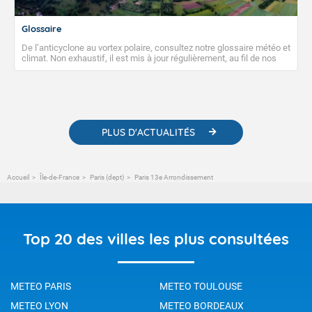
Glossaire
De l’anticyclone au vortex polaire, consultez notre glossaire météo et
climat. Non exhaustif, il est mis à jour régulièrement, au fil de nos
publications. Vous y trouverez également des liens utiles vers nos
contenus pédagogiques concernant les phénomènes
météorologiques et des informations scientifiques sur le
changement climatique.
PLUS D'ACTUALITÉS
Accueil
Île-de-France
Paris (dept)
Paris 13e Arrondissement
Top 20 des villes les plus consultées
METEO PARIS
METEO TOULOUSE
METEO LYON
METEO BORDEAUX