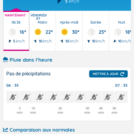
5
km/h
MAINTENANT
VENDREDI
07
06:36
Matin
Après-midi
Soirée
Nuit
16°
22°
30°
25°
18°
5
km/h
10
km/h
10
km/h
10
km/h
10
km/h
Pluie dans l'heure
Pas de précipitations
METTRE À JOUR
06 : 35
07 : 35
5
10
20
30
40
50
min
min
min
min
min
min
Comparaison aux normales