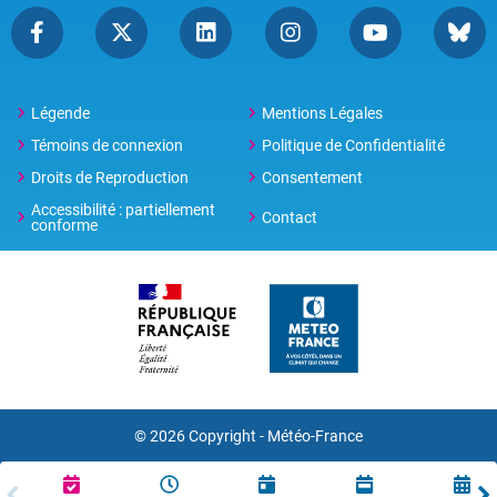
Légende
Mentions Légales
Témoins de connexion
Politique de Confidentialité
Droits de Reproduction
Consentement
Accessibilité : partiellement
Contact
conforme
© 2026 Copyright -
Météo-France