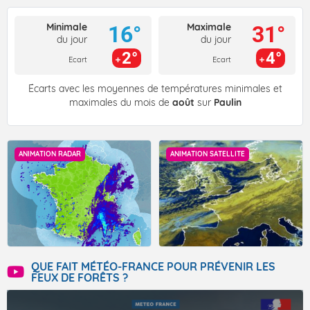
Minimale
Maximale
16°
31°
du jour
du jour
2°
4°
Ecart
Ecart
Écarts avec les moyennes de températures minimales et
maximales du mois de
août
sur
Paulin
ANIMATION RADAR
ANIMATION SATELLITE
QUE FAIT MÉTÉO-FRANCE POUR PRÉVENIR LES
FEUX DE FORÊTS ?