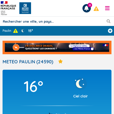
4
15°
Paulin
Prévisions
TOUS LES RÉSULTATS
METEO PAULIN (24590)
Articles
16°
Ciel clair