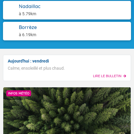
Nadaillac
à 5.79km
Borrèze
à 6.19km
Aujourd'hui : vendredi
Calme, ensoleillé et plus chaud.
LIRE LE BULLETIN
INFOS MÉTÉO