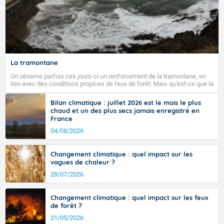
La tramontane
On observe parfois ces jours-ci un renforcement de la tramontane, en
lien avec des conditions propices de feux de forêt. Mais qu'est-ce que la
tramontane ? Quelles sont ses caractéristiques ? La tramontane est un
vent turbulent soufflant de secteur nord-ouest à nord, ou ouest à nord-
Bilan climatique : juillet 2026 est le mois le plus
ouest, dans un secteur qui part du Roussillon à la vallée de l’Aude et à
chaud et un des plus secs jamais enregistré en
l’ouest de l’Hérault. L’étymologie de ce vent vient du latin trasmontanus,
France
signifiant au-delà des monts, en allusion aux régions montagneuses
d’où provient ce vent.
04/08/2026
Changement climatique : quel impact sur les
vagues de chaleur ?
28/07/2026
Changement climatique : quel impact sur les feux
de forêt ?
21/05/2026