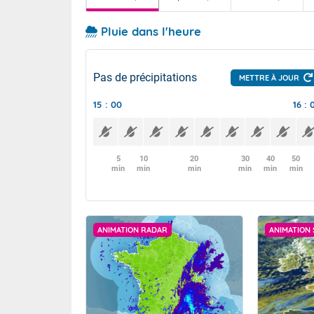
Pluie dans l'heure
Pas de précipitations
METTRE À JOUR
15 : 00
16 : 
5
10
20
30
40
50
min
min
min
min
min
min
ANIMATION RADAR
ANIMATION 