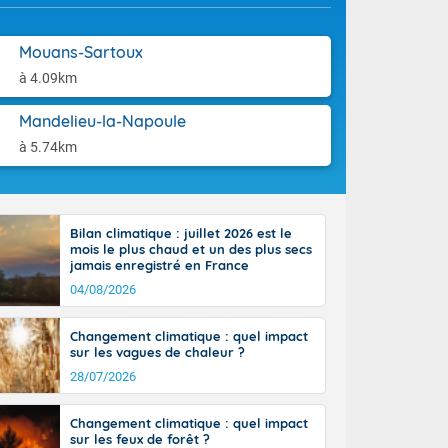
tes
aison.
 possible sur
e, avec des
Mouans-Sartoux
bourgeonnent
à 4.09km
rse sur le sud
 sur la
Mandelieu-la-Napoule
d à nord-ouest
 entre 50 et
à 5.74km
ur résiste sur
imales
Rhône-Alpes à
 terres et 20
Bilan climatique : juillet 2026 est le
mois le plus chaud et un des plus secs
jamais enregistré en France
04/08/2026
Changement climatique : quel impact
sur les vagues de chaleur ?
ble du
28/07/2026
es
u'à 50-60 km/h
ilent les
Changement climatique : quel impact
sur les feux de forêt ?
ttoral l'après-