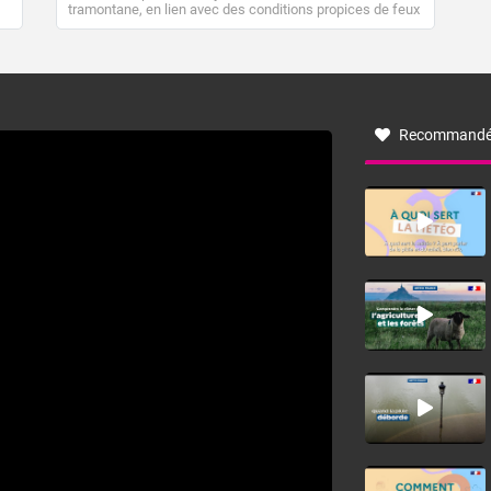
tramontane, en lien avec des conditions propices de feux
de forêt. Mais qu'est-ce que la tramontane ? Quelles sont
ses caractéristiques ? La tramontane est un vent
turbulent soufflant de secteur nord-ouest à nord, ou ouest
à nord-ouest, dans un secteur qui part du Roussillon à la
vallée de l’Aude et à l’ouest de l’Hérault. L’étymologie de
ce vent vient du latin trasmontanus, signifiant au-delà des
monts, en allusion aux régions montagneuses d’où
Recommandé
provient ce vent.