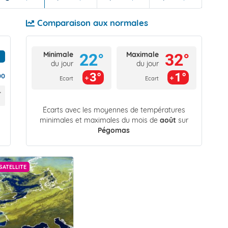
Comparaison aux normales
Minimale
Maximale
22°
32°
du jour
du jour
3°
1°
00
Ecart
Ecart
Écarts avec les moyennes de températures
minimales et maximales du mois de
août
sur
Pégomas
SATELLITE