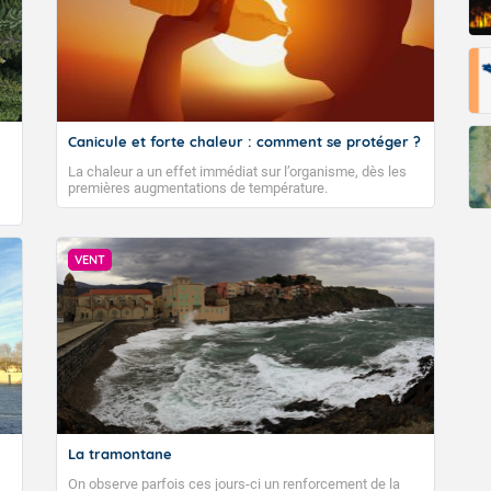
pératures nocturnes sont plus fraiches, comptez 8 à 15 degrés e
ans le Sud-Ouest et tout de même 21 à 25 degrés sur le pourtou
et basse vallée du Rhône. L'après-midi, le mercure repart à la hau
 sur la moitié Nord, plus frais sur le littoral de la Manche, et s
 moitié sud, jusqu'à localement 35 à 39 degrés autour du bassin
n.
Canicule et forte chaleur : comment se protéger ?
La chaleur a un effet immédiat sur l’organisme, dès les
premières augmentations de température.
Fermer
VENT
La tramontane
On observe parfois ces jours-ci un renforcement de la