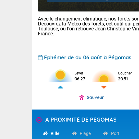
Avec le changement climatique, nos forêts sont
Découvrez la Météo des forêts, cet outil qui pe
Toulouse, où l'on retrouve Jean-Christophe Vi
France.
Ephéméride du 06 août à Pégomas
Voici les tem
: 18/23 Paris
Clermont-Fd :
Lever
Coucher
Limoges : 20/
06:27
20:51
Lille : 19/24
TENDANCE P
Cet après-mid
Sauveur
Pour la sema
Risque orag
orange cani
Cette semain
temps devrait 
du-Sud (2A)
A PROXIMITÉ DE PÉGOMAS
(69), Var (8
Tendance des
2026 :
Ville
Plage
Port
Sur le Sud-Oue