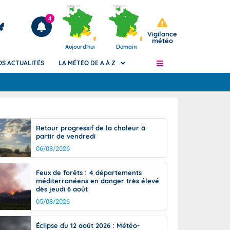
4
Vigilance
météo
Aujourd'hui
Demain
OS ACTUALITÉS
LA MÉTÉO DE A À Z
Articles
ngers
Retour progressif de la chaleur à
Phénomènes dangereux de J+2 à J+7
partir de vendredi
civile
Avertissement pluies intenses à l'échelle
06/08/2026
des communes (Apic)
és
Bulletins Marine
Feux de forêts : 4 départements
méditerranéens en danger très élevé
ateur de
Bulletins d'estimation du risque
dès jeudi 6 août
d'avalanche
05/08/2026
-pompier
Météo des forêts
Vigicrues
Éclipse du 12 août 2026 : Météo-