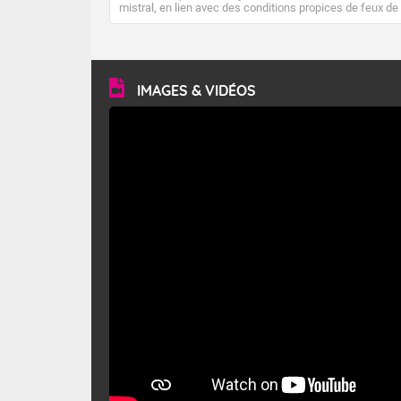
mistral, en lien avec des conditions propices de feux de
forêt. Mais qu'est-ce que le mistral ? Quelles sont ses
caractéristiques ? Le mistral est un vent régional,
turbulent et généralement sec, pouvant souffler à une
vitesse moyenne de 50 km/h et atteindre 80 à 100 km/h
en rafales, parfois davantage. Il parcourt la basse vallée
du Rhône et la Provence et envahit le littoral
IMAGES & VIDÉOS
méditerranéen à partir de la Camargue.