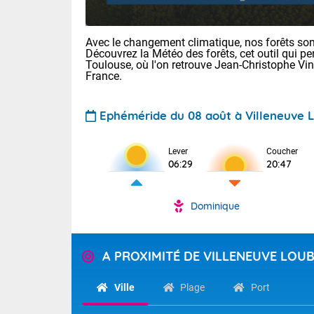
Avec le changement climatique, nos forêts sont
Découvrez la Météo des forêts, cet outil qui pe
Toulouse, où l'on retrouve Jean-Christophe Vi
France.
Ephéméride du 08 août à Villeneuve 
Voici les tem
: 22/28 Paris
Lever
Coucher
Clermont-Fd :
06:29
20:47
Limoges : 24/
Lille : 22/29
Dominique
TENDANCE P
Cet après-mi
Pour la sema
Très chaud
départemen
Au niveau du 
A PROXIMITÉ DE VILLENEUVE LOU
températures 
Maritimes 
(26), Gard 
Tendance des
Ville
Plage
Port
(83), et Vau
2026 :