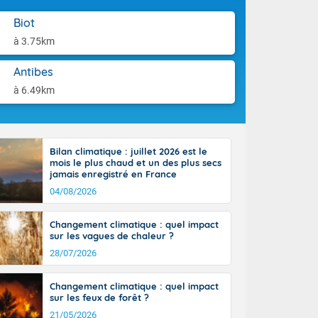
st du pays en
aison.
que sur la
Biot
, la chaine
à 3.75km
 par
ure nuageuse
Antibes
n seconde
e Midi-
à 6.49km
u-Charentes.
 90 km/h. Les
 30 degrés
e, avec 34 à
Bilan climatique : juillet 2026 est le
s, et 39 à 40
mois le plus chaud et un des plus secs
jamais enregistré en France
04/08/2026
Changement climatique : quel impact
sur les vagues de chaleur ?
28/07/2026
e-Aquitaine,
'Île-de-
isolés
Changement climatique : quel impact
maritimes sont
sur les feux de forêt ?
 ondées sont
21/05/2026