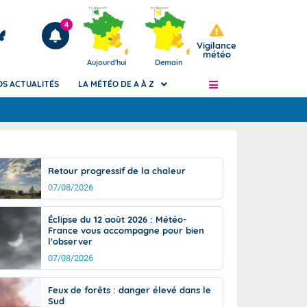
4
Vigilance
météo
Aujourd'hui
Demain
OS ACTUALITÉS
LA MÉTÉO DE A À Z
Articles
ngers
Retour progressif de la chaleur
Phénomènes dangereux de J+2 à J+7
07/08/2026
civile
Avertissement pluies intenses à l'échelle
des communes (Apic)
és
Éclipse du 12 août 2026 : Météo-
Bulletins Marine
France vous accompagne pour bien
l'observer
ateur de
Bulletins d'estimation du risque
d'avalanche
07/08/2026
-pompier
Météo des forêts
Feux de forêts : danger élevé dans le
Vigicrues
Sud