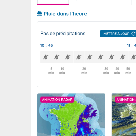
Pluie dans l'heure
Pas de précipitations
METTRE À JOUR
10 : 45
11 : 
5
10
20
30
40
50
min
min
min
min
min
min
ANIMATION RADAR
ANIMATION 