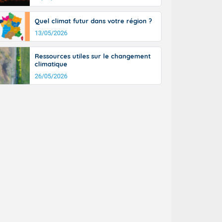
tinée, un peu
ud du pays en
Quel climat futur dans votre région ?
tique. Des
13/05/2026
ers le Jura et
ancs de
t lumineux et
Ressources utiles sur le changement
climatique
nise sur le
ipitations en
26/05/2026
km/h. Côté
mprises entre
 17 en Anjou.
açade
des pointes