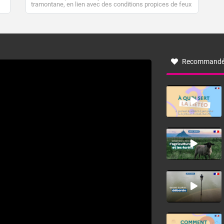
tramontane, en lien avec des conditions propices de feux
de forêt. Mais qu'est-ce que la tramontane ? Quelles sont
ses caractéristiques ? La tramontane est un vent
turbulent soufflant de secteur nord-ouest à nord, ou ouest
à nord-ouest, dans un secteur qui part du Roussillon à la
vallée de l’Aude et à l’ouest de l’Hérault. L’étymologie de
ce vent vient du latin trasmontanus, signifiant au-delà des
monts, en allusion aux régions montagneuses d’où
Recommandé
provient ce vent.