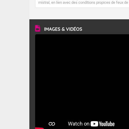
mistral, en lien avec des conditions propices de feux de
forêt. Mais qu'est-ce que le mistral ? Quelles sont ses
caractéristiques ? Le mistral est un vent régional,
turbulent et généralement sec, pouvant souffler à une
vitesse moyenne de 50 km/h et atteindre 80 à 100 km/h
en rafales, parfois davantage. Il parcourt la basse vallée
du Rhône et la Provence et envahit le littoral
IMAGES & VIDÉOS
méditerranéen à partir de la Camargue.