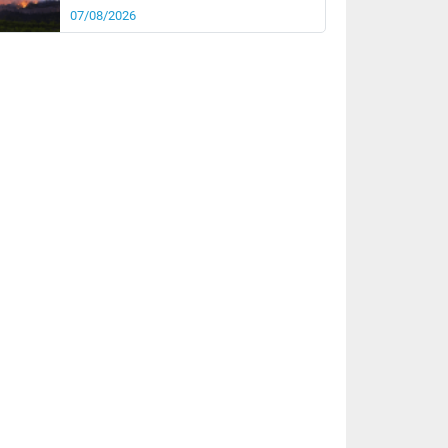
07/08/2026
rée
Nuit
29°
27°
km/h
10
km/h