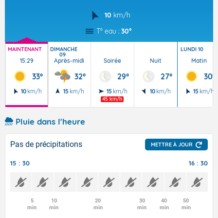
10
km/h
T° eau :
30°
MAINTENANT
DIMANCHE
LUNDI 10
09
15:29
Après-midi
Soirée
Nuit
Matin
33°
32°
29°
27°
30°
10
km/h
15
km/h
15
km/h
10
km/h
15
km/h
45 km/h
Pluie dans l'heure
Pas de précipitations
METTRE À JOUR
15 : 30
16 : 30
5
10
20
30
40
50
min
min
min
min
min
min