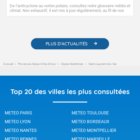
De l’anticyclone au vortex polaire, consultez notre glossaire météo et
climat. Non exhaustif, il est mis à jour régulièrement, au fil de nos
publications. Vous y trouverez également des liens utiles vers nos
contenus pédagogiques concernant les phénomènes
météorologiques et des informations scientifiques sur le
changement climatique.
PLUS D'ACTUALITÉS
Accueil
Provence-Alpes-Côte d'Azur
Alpes-Maritimes
Saint-Laurent-du-Var
Top 20 des villes les plus consultées
METEO PARIS
METEO TOULOUSE
METEO LYON
METEO BORDEAUX
METEO NANTES
METEO MONTPELLIER
METEO RENNES
METEO MARSEILLE