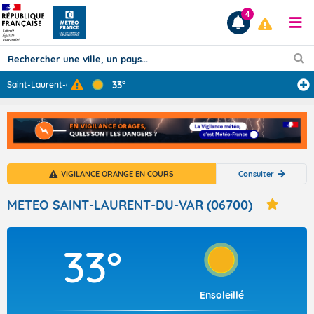
4
33°
Saint-Laurent-d
...
Prévisions
TOUS LES RÉSULTATS
VIGILANCE ORANGE EN COURS
Consulter
Articles
METEO SAINT-LAURENT-DU-VAR (06700)
33°
Ensoleillé