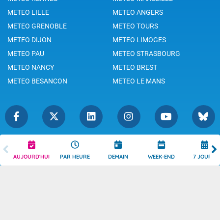
METEO LILLE
METEO ANGERS
METEO GRENOBLE
METEO TOURS
METEO DIJON
METEO LIMOGES
METEO PAU
METEO STRASBOURG
METEO NANCY
METEO BREST
METEO BESANCON
METEO LE MANS
Légende
Mentions Légales
AUJOURD'HUI
PAR HEURE
DEMAIN
WEEK-END
7 JOURS
Témoins de connexion
Politique de Confidentialité
Droits de Reproduction
Consentement
Accessibilité : partiellement
Contact
conforme