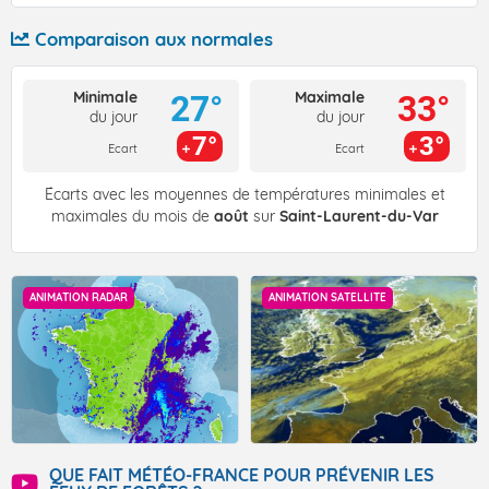
Comparaison aux normales
Minimale
Maximale
27°
33°
du jour
du jour
7°
3°
Ecart
Ecart
Écarts avec les moyennes de températures minimales et
maximales du mois de
août
sur
Saint-Laurent-du-Var
ANIMATION RADAR
ANIMATION SATELLITE
QUE FAIT MÉTÉO-FRANCE POUR PRÉVENIR LES