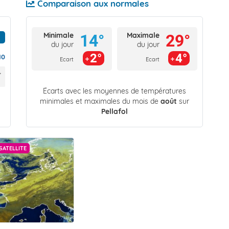
Comparaison aux normales
Minimale
Maximale
14°
29°
du jour
du jour
2°
4°
10
Ecart
Ecart
Écarts avec les moyennes de températures
minimales et maximales du mois de
août
sur
Pellafol
SATELLITE