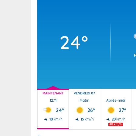
Wallis e
Grand fr
24°
MAINTENANT
VENDREDI 07
12:11
Matin
Après-midi
24°
26°
27°
10
km/h
15
km/h
20
km/h
40 km/h