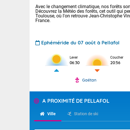
Avec le changement climatique, nos forêts sont
Découvrez la Météo des forêts, cet outil qui pe
Toulouse, où l'on retrouve Jean-Christophe Vi
France.
Ephéméride du 07 août à Pellafol
Voici les tem
Lever
Coucher
: 18/25 Paris
06:30
20:56
Clermont-Fd :
Limoges : 21/
Lille : 18/26
Gaétan
TENDANCE P
Cet après-mi
Pour la sema
Calme, enso
A PROXIMITÉ DE PELLAFOL
Cette semain
temps devrait 
La journée s'
Ville
Station de ski
territoire. Se
Tendance des
chaîne des Py
2026 :
mistral souff