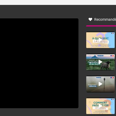
turbulent soufflant de secteur nord-ouest à nord, ou ouest
à nord-ouest, dans un secteur qui part du Roussillon à la
vallée de l’Aude et à l’ouest de l’Hérault. L’étymologie de
ce vent vient du latin trasmontanus, signifiant au-delà des
monts, en allusion aux régions montagneuses d’où
Recommandé
provient ce vent.