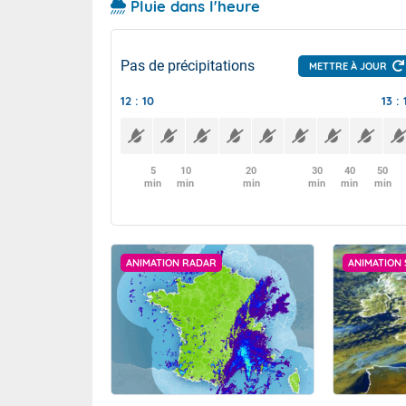
Pluie dans l'heure
Pas de précipitations
METTRE À JOUR
12 : 10
13 : 
5
10
20
30
40
50
min
min
min
min
min
min
ANIMATION RADAR
ANIMATION 