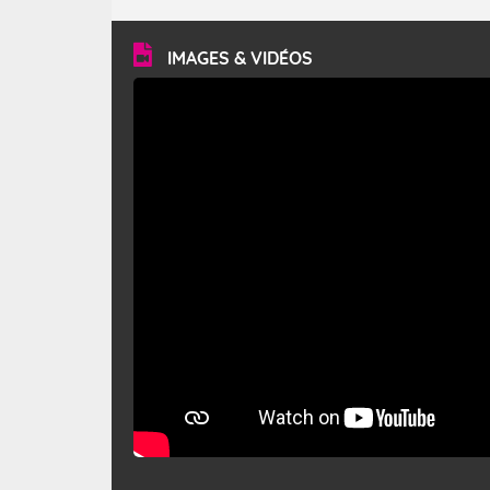
turbulent et généralement sec, pouvant souffler à une
vitesse moyenne de 50 km/h et atteindre 80 à 100 km/h
en rafales, parfois davantage. Il parcourt la basse vallée
du Rhône et la Provence et envahit le littoral
IMAGES & VIDÉOS
méditerranéen à partir de la Camargue.