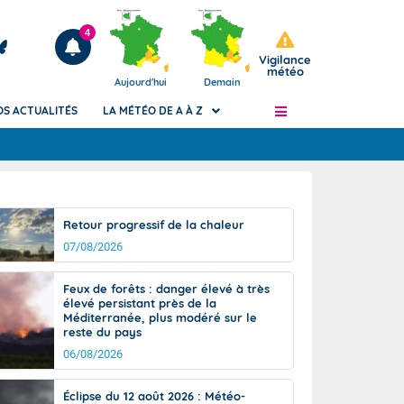
4
Vigilance
météo
Aujourd'hui
Demain
OS ACTUALITÉS
LA MÉTÉO DE A À Z
Articles
ngers
Retour progressif de la chaleur
Phénomènes dangereux de J+2 à J+7
07/08/2026
civile
Avertissement pluies intenses à l'échelle
des communes (Apic)
és
Feux de forêts : danger élevé à très
Bulletins Marine
élevé persistant près de la
Méditerranée, plus modéré sur le
ateur de
Bulletins d'estimation du risque
reste du pays
d'avalanche
06/08/2026
-pompier
Météo des forêts
Vigicrues
Éclipse du 12 août 2026 : Météo-