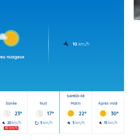
t Futuna
oid
10
km/h
Peu nuageux
SAMEDI 08
Soirée
Nuit
Matin
Après-midi
Soi
23°
17°
22°
30°
20
km/h
5
km/h
5
km/h
15
km/h
10
40 km/h