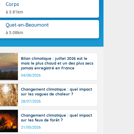
aison.
Corps
n peu moins
t 25 à 30
à 3.81km
0 à 35 degrés
rranéen.
Quet-en-Beaumont
à 5.08km
-France jusque
Bilan climatique : juillet 2026 est le
sur la Corse.
mois le plus chaud et un des plus secs
des Pyrénées,
jamais enregistré en France
. En marge de
04/08/2026
rection de la
di. En soirée,
Changement climatique : quel impact
 sur
sur les vagues de chaleur ?
e thermomètre
28/07/2026
squ'à 22 à 24,
culier, sur le
Changement climatique : quel impact
, hors côtes
sur les feux de forêt ?
nt 38 ou 39
21/05/2026