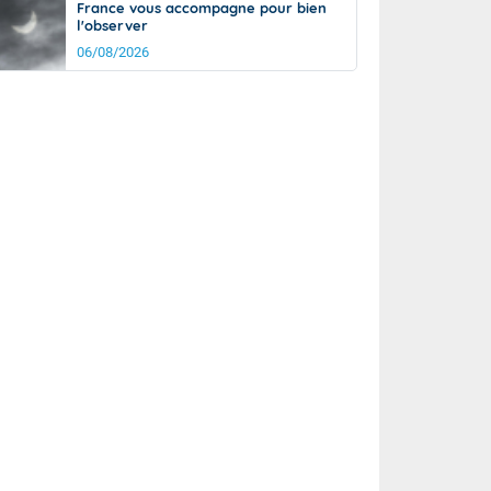
France vous accompagne pour bien
l'observer
06/08/2026
rée
Nuit
24°
19°
km/h
5
km/h