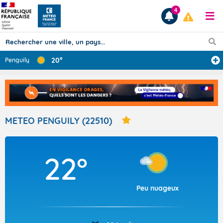
4
20°
Penguily
Prévisions
TOUS LES RÉSULTATS
METEO PENGUILY (22510)
Articles
22°
Peu nuageux