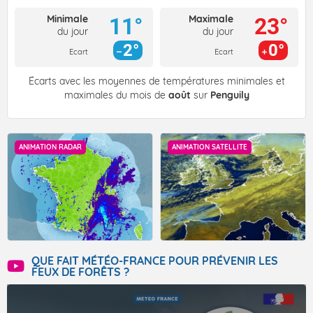
Minimale
Maximale
11°
23°
du jour
du jour
2°
0°
Ecart
Ecart
Écarts avec les moyennes de températures minimales et
maximales du mois de
août
sur
Penguily
ANIMATION RADAR
ANIMATION SATELLITE
QUE FAIT MÉTÉO-FRANCE POUR PRÉVENIR LES
FEUX DE FORÊTS ?