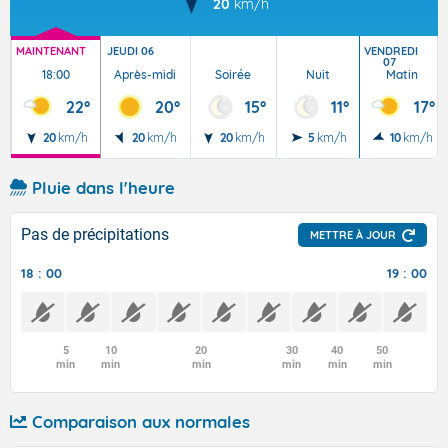
20
km/h
MAINTENANT
JEUDI 06
VENDREDI
07
18:00
Après-midi
Soirée
Nuit
Matin
22°
20°
15°
11°
17°
20
km/h
20
km/h
20
km/h
5
km/h
10
km/h
Pluie dans l'heure
Pas de précipitations
METTRE À JOUR
18 : 00
19 : 00
5
10
20
30
40
50
min
min
min
min
min
min
Comparaison aux normales