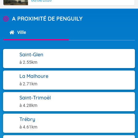
06/08/2026
A PROXIMITÉ DE PENGUILY
Ville
Saint-Glen
à 2.55km
La Malhoure
à 2.71km
Saint-Trimoël
à 4.28km
Trébry
à 4.61km