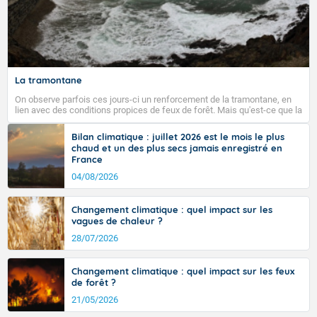
La tramontane
On observe parfois ces jours-ci un renforcement de la tramontane, en
lien avec des conditions propices de feux de forêt. Mais qu'est-ce que la
tramontane ? Quelles sont ses caractéristiques ? La tramontane est un
vent turbulent soufflant de secteur nord-ouest à nord, ou ouest à nord-
Bilan climatique : juillet 2026 est le mois le plus
ouest, dans un secteur qui part du Roussillon à la vallée de l’Aude et à
chaud et un des plus secs jamais enregistré en
l’ouest de l’Hérault. L’étymologie de ce vent vient du latin trasmontanus,
France
signifiant au-delà des monts, en allusion aux régions montagneuses
d’où provient ce vent.
04/08/2026
Changement climatique : quel impact sur les
vagues de chaleur ?
28/07/2026
Changement climatique : quel impact sur les feux
de forêt ?
21/05/2026