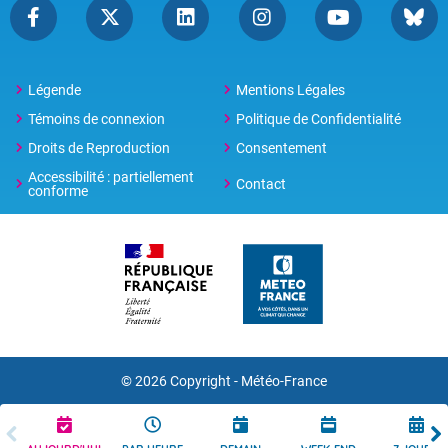
Légende
Mentions Légales
Témoins de connexion
Politique de Confidentialité
Droits de Reproduction
Consentement
Accessibilité : partiellement
Contact
conforme
© 2026 Copyright -
Météo-France