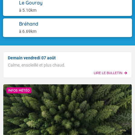
Le Gouray
à 5.10km
Bréhand
à 6.69km
Demain vendredi 07 août
Calme, ensoleillé et plus chaud.
LIRE LE BULLETIN
INFOS MÉTÉO