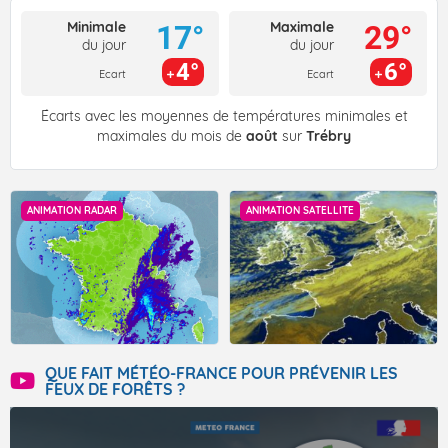
Minimale
Maximale
17°
29°
du jour
du jour
4°
6°
Ecart
Ecart
Écarts avec les moyennes de températures minimales et
maximales du mois de
août
sur
Trébry
ANIMATION RADAR
ANIMATION SATELLITE
QUE FAIT MÉTÉO-FRANCE POUR PRÉVENIR LES
FEUX DE FORÊTS ?