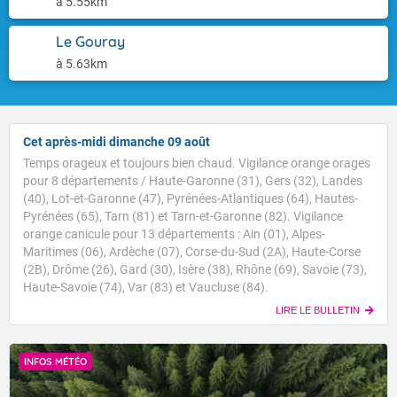
à 5.55km
Le Gouray
à 5.63km
Cet après-midi dimanche 09 août
Temps orageux et toujours bien chaud. Vigilance orange orages
pour 8 départements / Haute-Garonne (31), Gers (32), Landes
(40), Lot-et-Garonne (47), Pyrénées-Atlantiques (64), Hautes-
Pyrénées (65), Tarn (81) et Tarn-et-Garonne (82). Vigilance
orange canicule pour 13 départements : Ain (01), Alpes-
Maritimes (06), Ardèche (07), Corse-du-Sud (2A), Haute-Corse
(2B), Drôme (26), Gard (30), Isère (38), Rhône (69), Savoie (73),
Haute-Savoie (74), Var (83) et Vaucluse (84).
LIRE LE BULLETIN
INFOS MÉTÉO