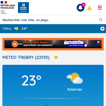
4
24°
Trébry
Prévisions
TOUS LES RÉSULTATS
METEO TREBRY (22510)
Articles
23°
Eclaircies