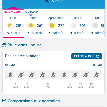
5
km/h
MAINTENANT
DIMANCHE
09
10:43
Matin
Après-midi
Soirée
Nuit
23°
26°
27°
20°
15°
5
km/h
10
km/h
20
km/h
15
km/h
10
km/h
Pluie dans l'heure
Pas de précipitations
METTRE À JOUR
10 : 40
11 : 40
5
10
20
30
40
50
min
min
min
min
min
min
Comparaison aux normales