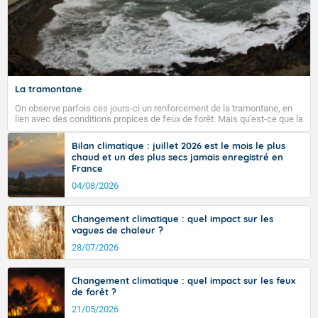
La tramontane
On observe parfois ces jours-ci un renforcement de la tramontane, en
lien avec des conditions propices de feux de forêt. Mais qu'est-ce que la
tramontane ? Quelles sont ses caractéristiques ? La tramontane est un
vent turbulent soufflant de secteur nord-ouest à nord, ou ouest à nord-
Bilan climatique : juillet 2026 est le mois le plus
ouest, dans un secteur qui part du Roussillon à la vallée de l’Aude et à
chaud et un des plus secs jamais enregistré en
l’ouest de l’Hérault. L’étymologie de ce vent vient du latin trasmontanus,
France
signifiant au-delà des monts, en allusion aux régions montagneuses
d’où provient ce vent.
04/08/2026
Changement climatique : quel impact sur les
vagues de chaleur ?
28/07/2026
Changement climatique : quel impact sur les feux
de forêt ?
21/05/2026