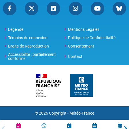
Légende
Mentions Légales
Témoins de connexion
Politique de Confidentialité
Droits de Reproduction
Consentement
Accessibilité : partiellement
Contact
conforme
© 2026 Copyright -
Météo-France