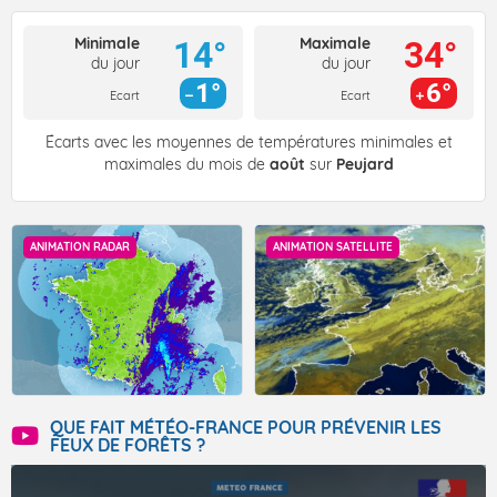
Minimale
Maximale
14°
34°
du jour
du jour
1°
6°
Ecart
Ecart
Écarts avec les moyennes de températures minimales et
maximales du mois de
août
sur
Peujard
ANIMATION RADAR
ANIMATION SATELLITE
QUE FAIT MÉTÉO-FRANCE POUR PRÉVENIR LES
FEUX DE FORÊTS ?