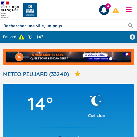
4
14°
Peujard
Prévisions
TOUS LES RÉSULTATS
METEO PEUJARD (33240)
Articles
14°
Ciel clair