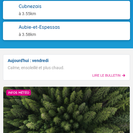
Cubnezais
à 3.55km
Aubie-et-Espessas
à 3.58km
Aujourd'hui : vendredi
Calme, ensoleillé et plus chaud.
LIRE LE BULLETIN
INFOS MÉTÉO