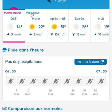
5
km/h
MAINTENANT
VENDREDI
07
06:31
Matin
Après-midi
Soirée
Nuit
14°
22°
31°
26°
19°
5
km/h
5
km/h
10
km/h
15
km/h
10
km/h
Pluie dans l'heure
Pas de précipitations
METTRE À JOUR
06 : 30
07 : 30
5
10
20
30
40
50
min
min
min
min
min
min
Comparaison aux normales