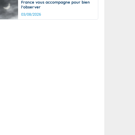
France vous accompagne pour bien
l'observer
03/08/2026
rée
Nuit
22°
17°
km/h
5
km/h