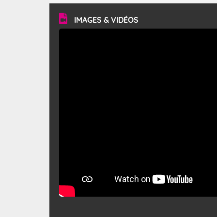
vitesse moyenne de 50 km/h et atteindre 80 à 100 km/h
en rafales, parfois davantage. Il parcourt la basse vallée
du Rhône et la Provence et envahit le littoral
IMAGES & VIDÉOS
méditerranéen à partir de la Camargue.