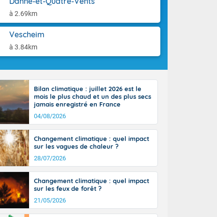
Danne-et-Quatre-Vents
aison.
n ensoleillée,
à 2.69km
 nuages
sionner une
Vescheim
lpes
iques, le vent
à 3.84km
et tramontane
. Les
. Il fait 12 à
uages, elles
Bilan climatique : juillet 2026 est le
terranéen et
mois le plus chaud et un des plus secs
ste sur le
jamais enregistré en France
ales
04/08/2026
Rhône-Alpes à
 terres et 20
Changement climatique : quel impact
sur les vagues de chaleur ?
28/07/2026
Changement climatique : quel impact
sur les feux de forêt ?
21/05/2026