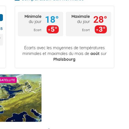
Minimale
Maximale
18°
28°
du jour
du jour
5°
3°
35
Ecart
Ecart
Écarts avec les moyennes de températures
minimales et maximales du mois de
août
sur
Phalsbourg
SATELLITE