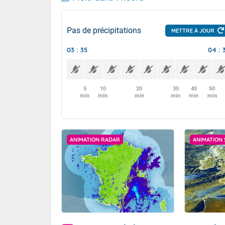
Pas de précipitations
METTRE À JOUR
03 : 35
04 : 
5
10
20
30
40
50
min
min
min
min
min
min
ANIMATION RADAR
ANIMATION 