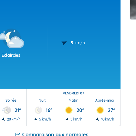
t Futuna
oid
5
km/h
Eclaircies
VENDREDI 07
Soirée
Nuit
Matin
Après-midi
Soi
21°
16°
20°
27°
20
km/h
5
km/h
5
km/h
10
km/h
10
Comparaison aux normales