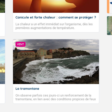
Canicule et forte chaleur : comment se protéger ?
La chaleur a un effet immédiat sur l’organisme, dès les
premières augmentations de température.
VENT
La tramontane
On observe parfois ces jours-ci un renforcement de la
tramontane, en lien avec des conditions propices de feux
de forêt. Mais qu'est-ce que la tramontane ? Quelles sont
ses caractéristiques ? La tramontane est un vent
turbulent soufflant de secteur nord-ouest à nord, ou ouest