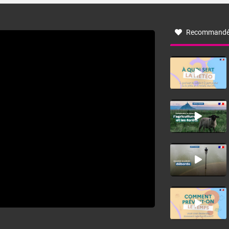
à nord-ouest, dans un secteur qui part du Roussillon à la
vallée de l’Aude et à l’ouest de l’Hérault. L’étymologie de
ce vent vient du latin trasmontanus, signifiant au-delà des
monts, en allusion aux régions montagneuses d’où
Recommandé
provient ce vent.