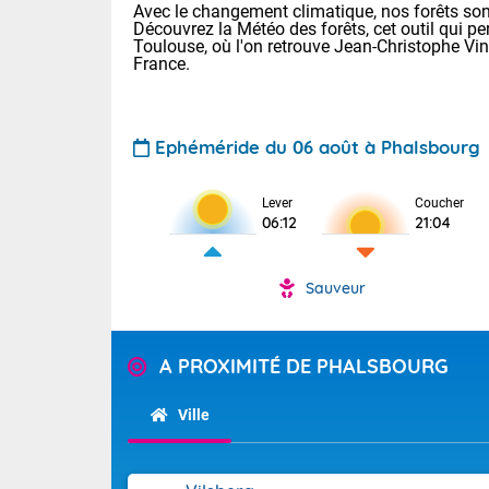
Avec le changement climatique, nos forêts sont
Découvrez la Météo des forêts, cet outil qui pe
Toulouse, où l'on retrouve Jean-Christophe Vi
France.
Ephéméride du 06 août à Phalsbourg
Voici les tem
Lever
Coucher
06:12
21:04
Lyon : 32 Bia
25 Nancy : 28
31 Lille : 24 
Sauveur
Demain : jeud
TENDANCE P
Risque ora
Pour la sema
A PROXIMITÉ DE PHALSBOURG
Vigilance ora
Cette semain
devrait rester
Ville
(2A), Haute-C
(84). Sur le 
Tendance des
de journée, l
2026 :
Sur les crête