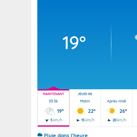
Wallis e
Grand fr
19°
MAINTENANT
JEUDI 06
03:36
Matin
Après-midi
19°
22°
26°
5
km/h
15
km/h
20
km/h
Pluie dans l'heure