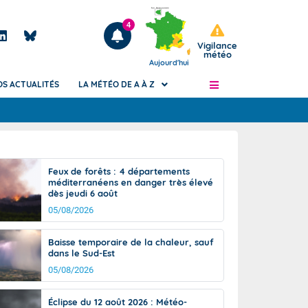
4
Vigilance
météo
Aujourd'hui
OS ACTUALITÉS
LA MÉTÉO DE A À Z
Articles
ngers
Feux de forêts : 4 départements
Phénomènes dangereux de J+2 à J+7
méditerranéens en danger très élevé
civile
dès jeudi 6 août
Avertissement pluies intenses à l'échelle
des communes (Apic)
05/08/2026
és
Bulletins Marine
Baisse temporaire de la chaleur, sauf
ateur de
Bulletins d'estimation du risque
dans le Sud-Est
d'avalanche
05/08/2026
-pompier
Météo des forêts
Vigicrues
Éclipse du 12 août 2026 : Météo-