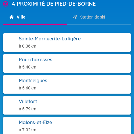
A PROXIMITÉ DE PIED-DE-BORNE
Ville
Station de ski
Sainte-Marguerite-Lafigère
à 0.36km
Pourcharesses
à 5.40km
Montselgues
à 5.60km
Villefort
à 5.79km
Malons-et-Elze
à 7.02km