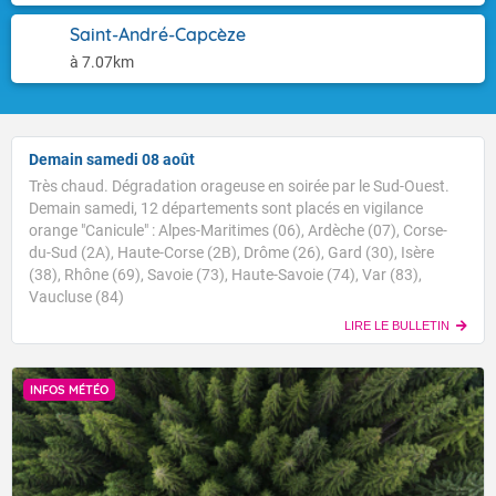
Saint-André-Capcèze
à 7.07km
Demain samedi 08 août
Très chaud. Dégradation orageuse en soirée par le Sud-Ouest.
Demain samedi, 12 départements sont placés en vigilance
orange "Canicule" : Alpes-Maritimes (06), Ardèche (07), Corse-
du-Sud (2A), Haute-Corse (2B), Drôme (26), Gard (30), Isère
(38), Rhône (69), Savoie (73), Haute-Savoie (74), Var (83),
Vaucluse (84)
LIRE LE BULLETIN
INFOS MÉTÉO