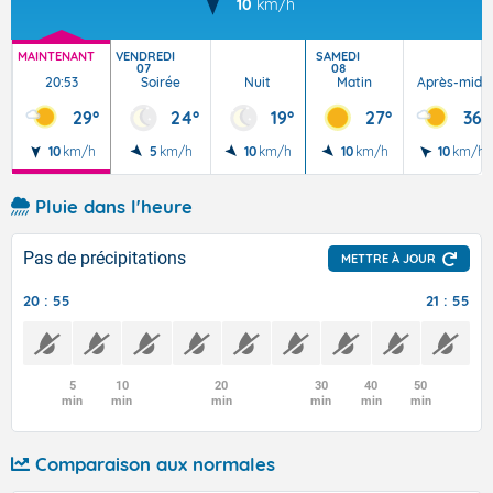
10
km/h
MAINTENANT
VENDREDI
SAMEDI
07
08
20:53
Soirée
Nuit
Matin
Après-midi
29°
24°
19°
27°
36°
10
km/h
5
km/h
10
km/h
10
km/h
10
km/h
Pluie dans l'heure
Pas de précipitations
METTRE À JOUR
20 : 55
21 : 55
5
10
20
30
40
50
min
min
min
min
min
min
Comparaison aux normales