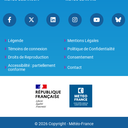
Légende
Mentions Légales
Témoins de connexion
Politique de Confidentialité
Droits de Reproduction
Consentement
Accessibilité : partiellement
Contact
conforme
© 2026 Copyright -
Météo-France