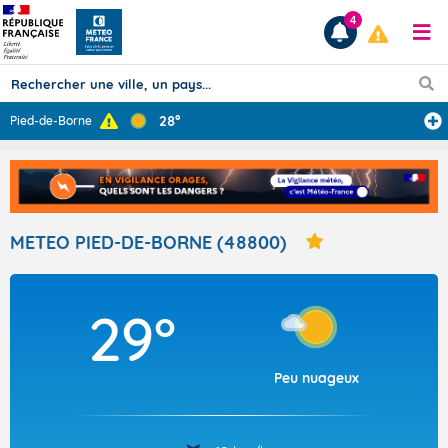
4
28°
Pied-de-Borne
Prévisions
TOUS LES RÉSULTATS
METEO PIED-DE-BORNE (48800)
Articles
29°
Peu nuageux