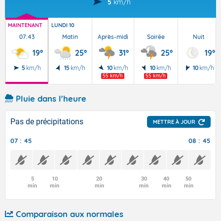
5
km/h
MAINTENANT
LUNDI 10
07:43
Matin
Après-midi
Soirée
Nuit
19°
25°
31°
25°
19°
5
km/h
15
km/h
10
km/h
10
km/h
10
km/h
55 km/h
55 km/h
Pluie dans l'heure
Pas de précipitations
METTRE À JOUR
07 : 45
08 : 45
5
10
20
30
40
50
min
min
min
min
min
min
Comparaison aux normales