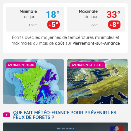
Minimale
Maximale
18°
33°
du jour
du jour
5°
8°
Ecart
Ecart
Écarts avec les moyennes de températures minimales et
maximales du mois de
août
sur
Pierremont-sur-Amance
ANIMATION RADAR
ANIMATION SATELLITE
QUE FAIT MÉTÉO-FRANCE POUR PRÉVENIR LES
FEUX DE FORÊTS ?