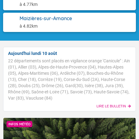
à 4.77km
Maizières-sur-Amance
à 4.82km
Aujourd'hui lundi 10 août
22 départements sont placés en vigilance orange 'Canicule" : Ain
(01), Allier (03), Alpes-de-Haute-Provence (04), Hautes-Alpes
(05), Alpes-Maritimes (06), Ardèche (07), Bouches-du-Rhône
(13), Cher (18), Corrèze (19), Corse-du-Sud (2A), Haute-Corse
(2B), Doubs (25), Drôme (26), Gard(30), Isère (38), Jura (39),
Rhône (69), Saône-et-Loire (71), Savoie (73), Haute-Savoie (74),
Var (83), Vaucluse (84)
LIRE LE BULLETIN
INFOS MÉTÉO