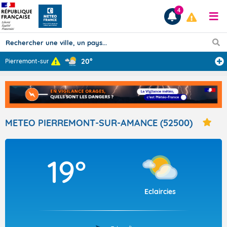
4
20°
Pierremont-sur-
...
Prévisions
TOUS LES RÉSULTATS
METEO PIERREMONT-SUR-AMANCE (52500)
Articles
19°
Eclaircies