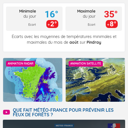
Minimale
Maximale
16°
35°
du jour
du jour
2°
8°
Ecart
Ecart
Écarts avec les moyennes de températures minimales et
maximales du mois de
août
sur
Pindray
ANIMATION RADAR
ANIMATION SATELLITE
QUE FAIT MÉTÉO-FRANCE POUR PRÉVENIR LES
FEUX DE FORÊTS ?