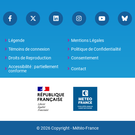
Légende
Mentions Légales
Témoins de connexion
Politique de Confidentialité
Droits de Reproduction
Consentement
Accessibilité : partiellement
Contact
conforme
© 2026 Copyright -
Météo-France