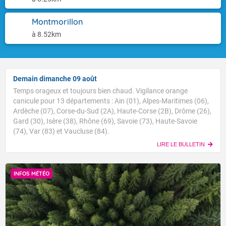
Montmorillon
à 8.52km
Demain dimanche 09 août
Temps orageux et toujours bien chaud. Vigilance orange
canicule pour 13 départements : Ain (01), Alpes-Maritimes (06),
Ardèche (07), Corse-du-Sud (2A), Haute-Corse (2B), Drôme (26),
Gard (30), Isère (38), Rhône (69), Savoie (73), Haute-Savoie
(74), Var (83) et Vaucluse (84).
LIRE LE BULLETIN
INFOS MÉTÉO