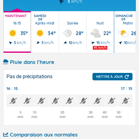
5
km/h
MAINTENANT
SAMEDI
DIMANCHE
08
09
16:15
Après-midi
Soirée
Nuit
Matin
35°
34°
28°
22°
26°
5
km/h
5
km/h
10
km/h
15
km/h
10
km/h
45 km/h
Pluie dans l'heure
Pas de précipitations
METTRE À JOUR
16 : 15
17 : 15
5
10
20
30
40
50
min
min
min
min
min
min
Comparaison aux normales