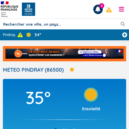
4
34°
Pindray
Prévisions
TOUS LES RÉSULTATS
METEO PINDRAY (86500)
Articles
35°
Ensoleillé