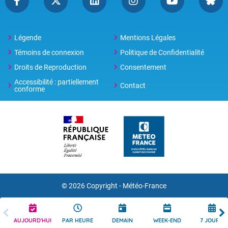
Légende
Mentions Légales
Témoins de connexion
Politique de Confidentialité
Droits de Reproduction
Consentement
Accessibilité : partiellement
Contact
conforme
© 2026 Copyright -
Météo-France
AUJOURD'HUI
PAR HEURE
DEMAIN
WEEK-END
7 JOURS