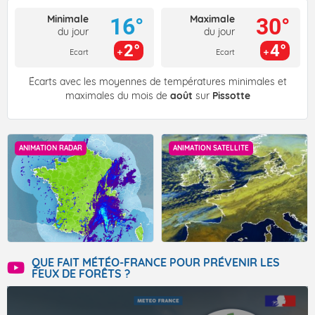
Minimale
Maximale
16°
30°
du jour
du jour
2°
4°
Ecart
Ecart
Écarts avec les moyennes de températures minimales et
maximales du mois de
août
sur
Pissotte
ANIMATION RADAR
ANIMATION SATELLITE
QUE FAIT MÉTÉO-FRANCE POUR PRÉVENIR LES
FEUX DE FORÊTS ?