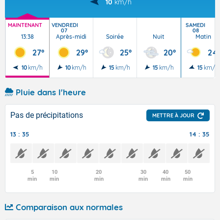
10
km/h
MAINTENANT
VENDREDI
SAMEDI
07
08
13:38
Après-midi
Soirée
Nuit
Matin
27°
29°
25°
20°
24
10
km/h
10
km/h
15
km/h
15
km/h
15
km/h
Pluie dans l'heure
Pas de précipitations
METTRE À JOUR
13 : 35
14 : 35
5
10
20
30
40
50
min
min
min
min
min
min
Comparaison aux normales