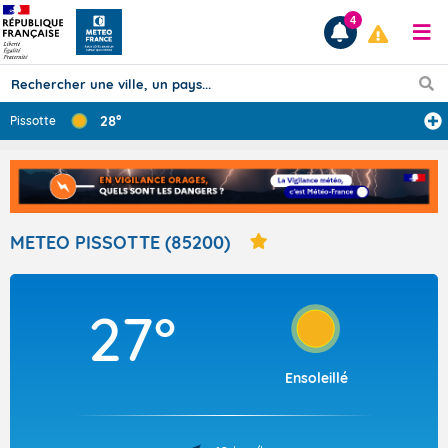
4
28°
Pissotte
Prévisions
TOUS LES RÉSULTATS
METEO PISSOTTE (85200)
Articles
27°
Ensoleillé