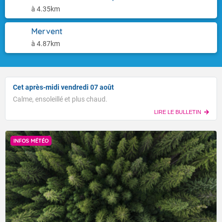
à 4.35km
Mervent
à 4.87km
Cet après-midi vendredi 07 août
Calme, ensoleillé et plus chaud.
LIRE LE BULLETIN
INFOS MÉTÉO