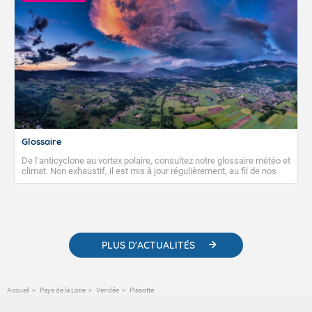
Glossaire
De l’anticyclone au vortex polaire, consultez notre glossaire météo et
climat. Non exhaustif, il est mis à jour régulièrement, au fil de nos
publications. Vous y trouverez également des liens utiles vers nos
contenus pédagogiques concernant les phénomènes
météorologiques et des informations scientifiques sur le
changement climatique.
PLUS D'ACTUALITÉS
Accueil
Pays de la Loire
Vendée
Pissotte