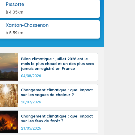
st du pays en
aison.
Pissotte
que sur la
à 4.35km
, la chaine
 par
Xanton-Chassenon
ure nuageuse
n seconde
à 5.59km
e Midi-
u-Charentes.
 90 km/h. Les
 30 degrés
Bilan climatique : juillet 2026 est le
e, avec 34 à
mois le plus chaud et un des plus secs
s, et 39 à 40
jamais enregistré en France
04/08/2026
Changement climatique : quel impact
sur les vagues de chaleur ?
28/07/2026
e-Aquitaine,
'Île-de-
Changement climatique : quel impact
isolés
sur les feux de forêt ?
maritimes sont
21/05/2026
 ondées sont