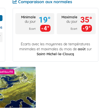
Comparaison aux normales
Minimale
Maximale
19°
35°
du jour
du jour
4°
9°
05
Ecart
Ecart
Écarts avec les moyennes de températures
minimales et maximales du mois de
août
sur
Saint-Michel-le-Cloucq
SATELLITE