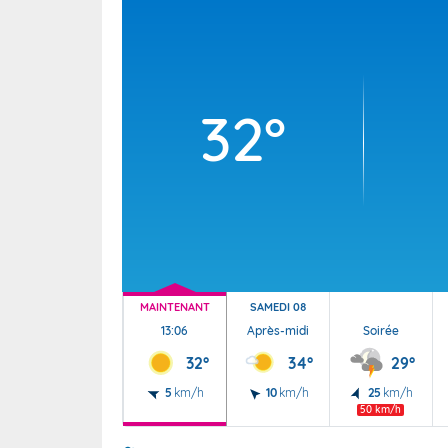
Wallis e
Grand fr
32°
MAINTENANT
SAMEDI 08
13:06
Après-midi
Soirée
32°
34°
29°
5
km/h
10
km/h
25
km/h
50 km/h