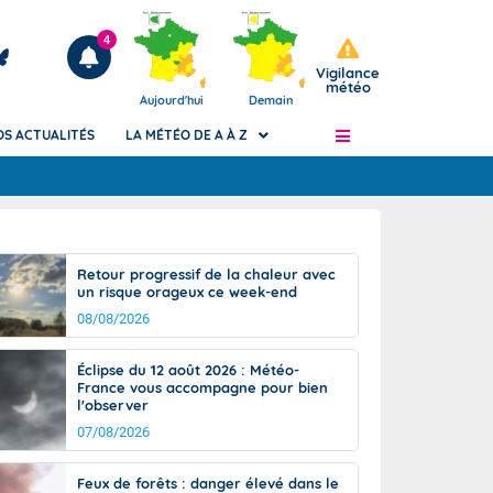
4
Vigilance
météo
Aujourd'hui
Demain
OS ACTUALITÉS
LA MÉTÉO DE A À Z
Articles
ngers
Retour progressif de la chaleur avec
Phénomènes dangereux de J+2 à J+7
un risque orageux ce week-end
civile
Avertissement pluies intenses à l'échelle
08/08/2026
des communes (Apic)
és
Bulletins Marine
Éclipse du 12 août 2026 : Météo-
France vous accompagne pour bien
ateur de
Bulletins d'estimation du risque
l'observer
d'avalanche
07/08/2026
-pompier
Météo des forêts
Vigicrues
Feux de forêts : danger élevé dans le