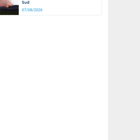
Sud
07/08/2026
it
19°
km/h