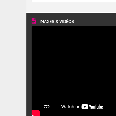
forêt. Mais qu'est-ce que le mistral ? Quelles sont ses
caractéristiques ? Le mistral est un vent régional,
turbulent et généralement sec, pouvant souffler à une
vitesse moyenne de 50 km/h et atteindre 80 à 100 km/h
en rafales, parfois davantage. Il parcourt la basse vallée
du Rhône et la Provence et envahit le littoral
IMAGES & VIDÉOS
méditerranéen à partir de la Camargue.