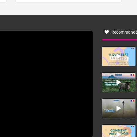
de forêt. Mais qu'est-ce que la tramontane ? Quelles sont
ses caractéristiques ? La tramontane est un vent
turbulent soufflant de secteur nord-ouest à nord, ou ouest
à nord-ouest, dans un secteur qui part du Roussillon à la
vallée de l’Aude et à l’ouest de l’Hérault. L’étymologie de
ce vent vient du latin trasmontanus, signifiant au-delà des
monts, en allusion aux régions montagneuses d’où
Recommandé
provient ce vent.