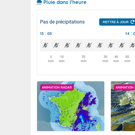
Pluie dans l'heure
Pas de précipitations
METTRE À JOUR
13 : 05
14 : 
5
10
20
30
40
50
min
min
min
min
min
min
ANIMATION RADAR
ANIMATION 