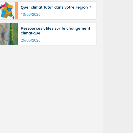
tinée, un peu
Quel climat futur dans votre région ?
ud du pays en
13/05/2026
tique. Des
ers le Jura et
ancs de
Ressources utiles sur le changement
t lumineux et
climatique
nise sur le
26/05/2026
ipitations en
km/h. Côté
mprises entre
 17 en Anjou.
açade
des pointes