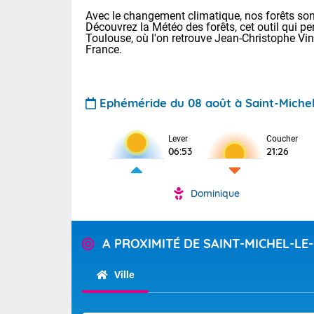
Avec le changement climatique, nos forêts sont
Découvrez la Météo des forêts, cet outil qui pe
Toulouse, où l'on retrouve Jean-Christophe Vi
France.
Ephéméride du 08 août à Saint-Miche
Voici les tem
Lever
Coucher
: 22/28 Paris
06:53
21:26
Clermont-Fd :
Limoges : 24/
Lille : 22/29
Dominique
TENDANCE P
Cet après-mi
Pour la sema
Très chaud
A PROXIMITÉ DE SAINT-MICHEL-L
départemen
Au niveau du 
températures 
Maritimes 
Ville
(26), Gard 
Tendance des
(83), et Vau
2026 :