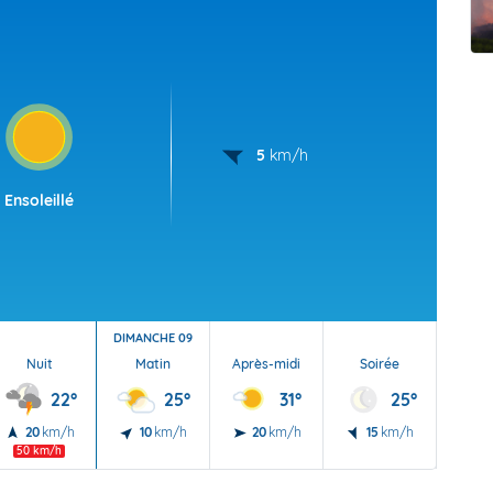
t Futuna
oid
5
km/h
Ensoleillé
DIMANCHE 09
Nuit
Matin
Après-midi
Soirée
Nu
22°
25°
31°
25°
20
km/h
10
km/h
20
km/h
15
km/h
10
50 km/h