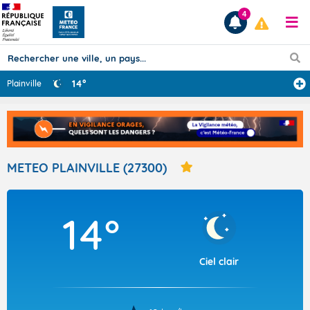
4
14°
Plainville
Prévisions
TOUS LES RÉSULTATS
METEO PLAINVILLE (27300)
Articles
14°
Ciel clair