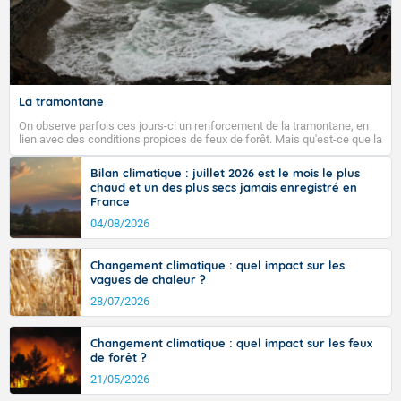
La tramontane
On observe parfois ces jours-ci un renforcement de la tramontane, en
lien avec des conditions propices de feux de forêt. Mais qu'est-ce que la
tramontane ? Quelles sont ses caractéristiques ? La tramontane est un
vent turbulent soufflant de secteur nord-ouest à nord, ou ouest à nord-
Bilan climatique : juillet 2026 est le mois le plus
ouest, dans un secteur qui part du Roussillon à la vallée de l’Aude et à
chaud et un des plus secs jamais enregistré en
l’ouest de l’Hérault. L’étymologie de ce vent vient du latin trasmontanus,
France
signifiant au-delà des monts, en allusion aux régions montagneuses
d’où provient ce vent.
04/08/2026
Changement climatique : quel impact sur les
vagues de chaleur ?
28/07/2026
Changement climatique : quel impact sur les feux
de forêt ?
21/05/2026