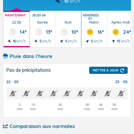
10
km/h
MAINTENANT
JEUDI 06
VENDREDI
07
22:06
Soirée
Nuit
Matin
Après-midi
14°
13°
10°
16°
24°
10
km/h
5
km/h
5
km/h
5
km/h
15
km/h
Pluie dans l'heure
Pas de précipitations
METTRE À JOUR
22 : 05
23 : 05
5
10
20
30
40
50
min
min
min
min
min
min
Comparaison aux normales