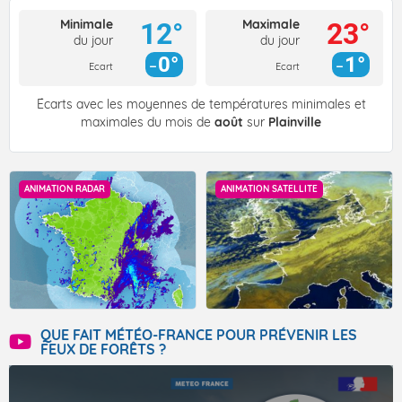
Minimale
Maximale
12°
23°
du jour
du jour
0°
1°
Ecart
Ecart
Écarts avec les moyennes de températures minimales et
maximales du mois de
août
sur
Plainville
ANIMATION RADAR
ANIMATION SATELLITE
QUE FAIT MÉTÉO-FRANCE POUR PRÉVENIR LES
FEUX DE FORÊTS ?