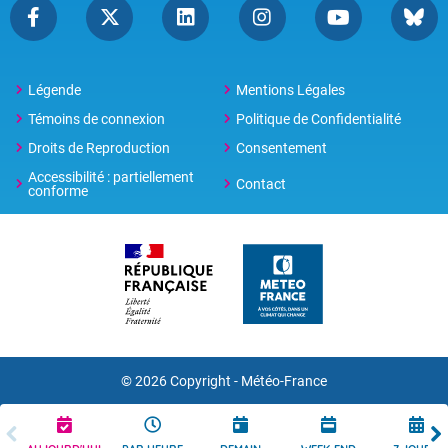
Légende
Mentions Légales
Témoins de connexion
Politique de Confidentialité
Droits de Reproduction
Consentement
Accessibilité : partiellement
Contact
conforme
© 2026 Copyright -
Météo-France