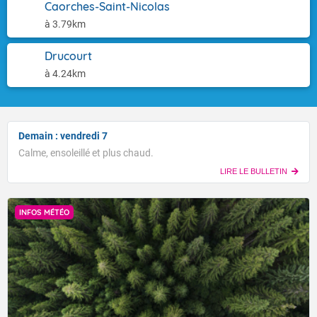
Caorches-Saint-Nicolas
à 3.79km
Drucourt
à 4.24km
Demain : vendredi 7
Calme, ensoleillé et plus chaud.
LIRE LE BULLETIN
INFOS MÉTÉO