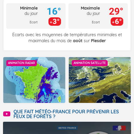
Minimale
Maximale
16°
29°
du jour
du jour
3°
6°
Ecart
Ecart
Écarts avec les moyennes de températures minimales et
maximales du mois de
août
sur
Plesder
ANIMATION RADAR
ANIMATION SATELLITE
QUE FAIT MÉTÉO-FRANCE POUR PRÉVENIR LES
FEUX DE FORÊTS ?