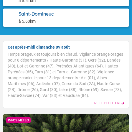
à 5.51km
Saint-Domineuc
à 5.60km
Cet après-midi dimanche 09 août
Temps orageux et toujours bien chaud. Vigilance orange orages
pour 8 départements / Haute-Garonne (31), Gers (32), Landes
(40), Lot-et-Garonne (47), Pyrénées-Atlantiques (64), Hautes-
Pyrénées (65), Tarn (81) et Tarn-et-Garonne (82). Vigilance
orange canicule pour 13 départements : Ain (01), Alpes-
Maritimes (06), Ardèche (07), Corse-du-Sud (2A), Haute-Corse
(2B), Drôme (26), Gard (30), Isère (38), Rhône (69), Savoie (73),
Haute-Savoie (74), Var (83) et Vaucluse (84).
LIRE LE BULLETIN
INFOS MÉTÉO