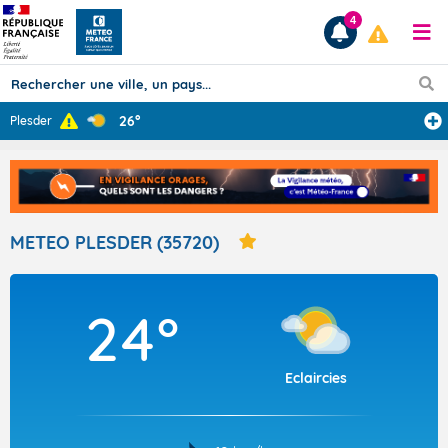
4
26°
Plesder
Prévisions
TOUS LES RÉSULTATS
METEO PLESDER (35720)
Articles
24°
Eclaircies