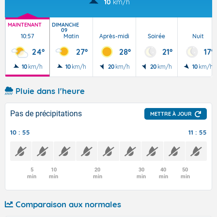
10
km/h
MAINTENANT
DIMANCHE
09
10:57
Matin
Après-midi
Soirée
Nuit
24°
27°
28°
21°
17°
10
km/h
10
km/h
20
km/h
20
km/h
10
km/h
Pluie dans l'heure
Pas de précipitations
METTRE À JOUR
10 : 55
11 : 55
5
10
20
30
40
50
min
min
min
min
min
min
Comparaison aux normales