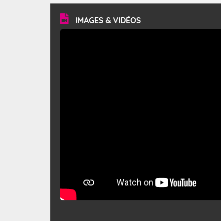
vitesse moyenne de 50 km/h et atteindre 80 à 100 km/h
en rafales, parfois davantage. Il parcourt la basse vallée
du Rhône et la Provence et envahit le littoral
IMAGES & VIDÉOS
méditerranéen à partir de la Camargue.