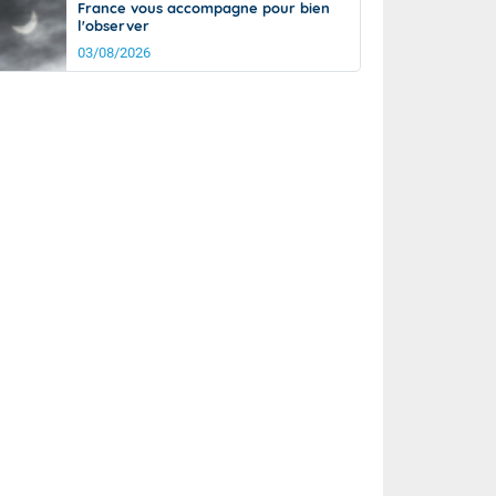
France vous accompagne pour bien
l'observer
03/08/2026
rée
Nuit
19°
14°
km/h
5
km/h