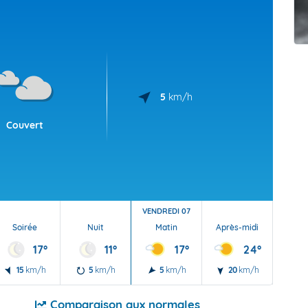
t Futuna
oid
5
km/h
Couvert
VENDREDI 07
Soirée
Nuit
Matin
Après-midi
Soi
17°
11°
17°
24°
15
km/h
5
km/h
5
km/h
20
km/h
15
Comparaison aux normales