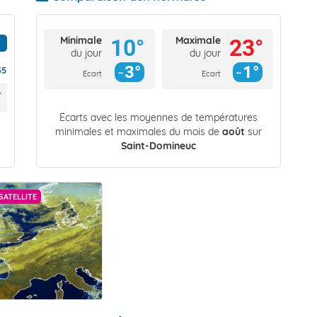
Minimale
Maximale
10°
23°
du jour
du jour
3°
1°
35
Ecart
Ecart
Écarts avec les moyennes de températures
minimales et maximales du mois de
août
sur
Saint-Domineuc
SATELLITE