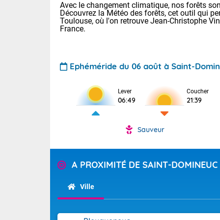
Avec le changement climatique, nos forêts sont
Découvrez la Météo des forêts, cet outil qui pe
Toulouse, où l'on retrouve Jean-Christophe Vi
France.
Ephéméride du 06 août à Saint-Domi
Voici les tem
Lever
Coucher
06:49
21:39
Lyon : 33 Bia
25 Nancy : 29
30 Lille : 24 
Sauveur
Aujourd'hui : 
TENDANCE P
Risque ora
Pour la sema
A PROXIMITÉ DE SAINT-DOMINEUC
Vigilance ora
Cette semain
devrait rester
Ville
(2A), Haute-C
(84). Sur le 
Tendance des
de journée, l
2026 :
Sur les crête