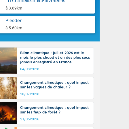
La Chapelle-aux-Filtzméens
aison.
n ensoleillée,
à 3.89km
 nuages
sionner une
Plesder
lpes
iques, le vent
à 5.60km
et tramontane
. Les
. Il fait 12 à
uages, elles
Bilan climatique : juillet 2026 est le
terranéen et
mois le plus chaud et un des plus secs
ste sur le
jamais enregistré en France
ales
04/08/2026
Rhône-Alpes à
 terres et 20
Changement climatique : quel impact
sur les vagues de chaleur ?
28/07/2026
Changement climatique : quel impact
sur les feux de forêt ?
21/05/2026