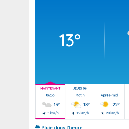
Wallis e
Grand fr
13°
MAINTENANT
JEUDI 06
06:36
Matin
Après-midi
13°
18°
22°
5
km/h
15
km/h
20
km/h
Pluie dans l'heure