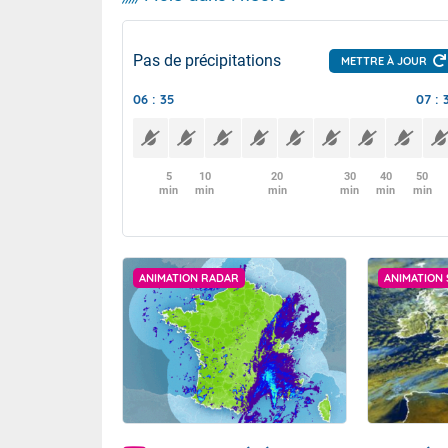
Pas de précipitations
METTRE À JOUR
06 : 35
07 : 
5
10
20
30
40
50
min
min
min
min
min
min
ANIMATION RADAR
ANIMATION 