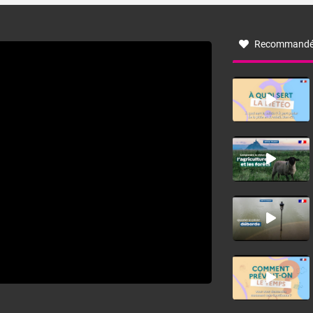
à nord-ouest, dans un secteur qui part du Roussillon à la
vallée de l’Aude et à l’ouest de l’Hérault. L’étymologie de
ce vent vient du latin trasmontanus, signifiant au-delà des
monts, en allusion aux régions montagneuses d’où
Recommandé
provient ce vent.