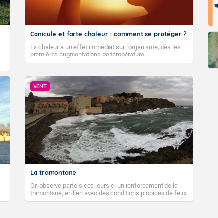
Canicule et forte chaleur : comment se protéger ?
La chaleur a un effet immédiat sur l’organisme, dès les
premières augmentations de température.
VENT
La tramontane
On observe parfois ces jours-ci un renforcement de la
tramontane, en lien avec des conditions propices de feux
de forêt. Mais qu'est-ce que la tramontane ? Quelles sont
ses caractéristiques ? La tramontane est un vent
turbulent soufflant de secteur nord-ouest à nord, ou ouest