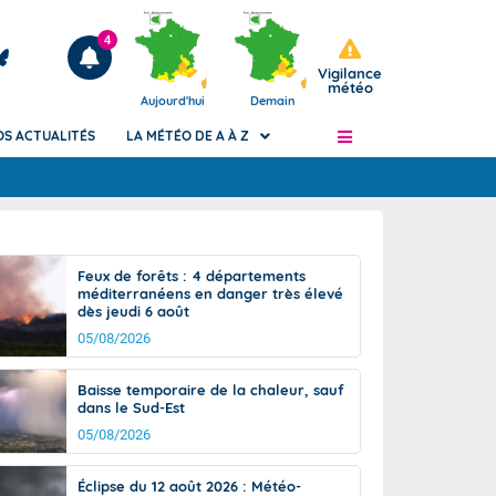
4
Vigilance
météo
Aujourd'hui
Demain
OS ACTUALITÉS
LA MÉTÉO DE A À Z
Articles
ngers
Feux de forêts : 4 départements
Phénomènes dangereux de J+2 à J+7
méditerranéens en danger très élevé
civile
dès jeudi 6 août
Avertissement pluies intenses à l'échelle
des communes (Apic)
05/08/2026
és
Bulletins Marine
Baisse temporaire de la chaleur, sauf
ateur de
Bulletins d'estimation du risque
dans le Sud-Est
d'avalanche
05/08/2026
-pompier
Météo des forêts
Vigicrues
Éclipse du 12 août 2026 : Météo-