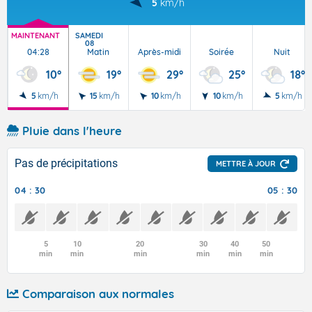
5
km/h
MAINTENANT
SAMEDI
08
04:28
Matin
Après-midi
Soirée
Nuit
10°
19°
29°
25°
18°
5
km/h
15
km/h
10
km/h
10
km/h
5
km/h
Pluie dans l'heure
Pas de précipitations
METTRE À JOUR
04 : 30
05 : 30
5
10
20
30
40
50
min
min
min
min
min
min
Comparaison aux normales