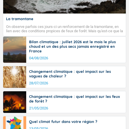
La tramontane
On observe parfois ces jours-ci un renforcement de la tramontane, en
lien avec des conditions propices de feux de forêt. Mais qu'est-ce que la
tramontane ? Quelles sont ses caractéristiques ? La tramontane est un
vent turbulent soufflant de secteur nord-ouest à nord, ou ouest à nord-
Bilan climatique : juillet 2026 est le mois le plus
ouest, dans un secteur qui part du Roussillon à la vallée de l’Aude et à
chaud et un des plus secs jamais enregistré en
l’ouest de l’Hérault. L’étymologie de ce vent vient du latin trasmontanus,
France
signifiant au-delà des monts, en allusion aux régions montagneuses
d’où provient ce vent.
04/08/2026
Changement climatique : quel impact sur les
vagues de chaleur ?
28/07/2026
Changement climatique : quel impact sur les feux
de forêt ?
21/05/2026
Quel climat futur dans votre région ?
13/05/2026