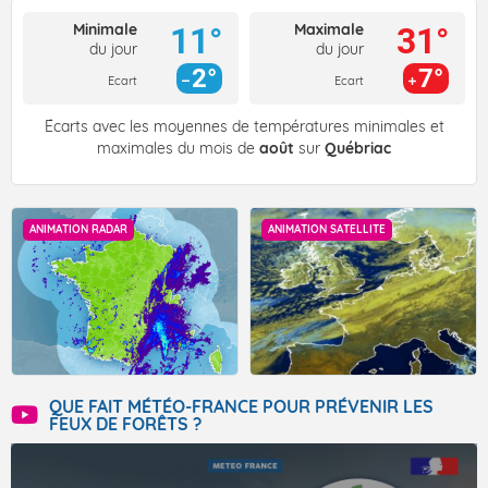
Minimale
Maximale
11°
31°
du jour
du jour
2°
7°
Ecart
Ecart
Écarts avec les moyennes de températures minimales et
maximales du mois de
août
sur
Québriac
ANIMATION RADAR
ANIMATION SATELLITE
QUE FAIT MÉTÉO-FRANCE POUR PRÉVENIR LES
FEUX DE FORÊTS ?