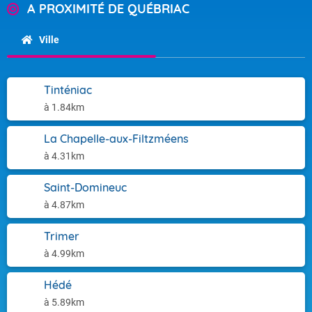
A PROXIMITÉ DE QUÉBRIAC
Ville
Tinténiac
à 1.84km
La Chapelle-aux-Filtzméens
à 4.31km
Saint-Domineuc
à 4.87km
Trimer
à 4.99km
Hédé
à 5.89km