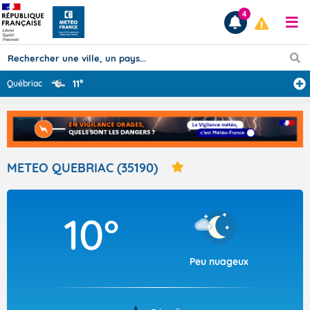
4
11°
Québriac
Prévisions
TOUS LES RÉSULTATS
METEO QUEBRIAC (35190)
Articles
10°
Peu nuageux