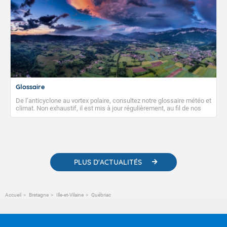
Glossaire
De l’anticyclone au vortex polaire, consultez notre glossaire météo et
climat. Non exhaustif, il est mis à jour régulièrement, au fil de nos
publications. Vous y trouverez également des liens utiles vers nos
contenus pédagogiques concernant les phénomènes
météorologiques et des informations scientifiques sur le
changement climatique.
PLUS D'ACTUALITÉS
Accueil
Bretagne
Ille-et-Vilaine
Québriac