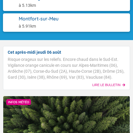
à 5.13km
Montfort-sur-Meu
à 5.91km
Cet après-midi jeudi 06 août
Risque orageux sur les reliefs. Encore chaud dans le Sud-Est.
Vigilance orange canicule en cours sur Alpes-Maritimes (06),
Ardèche (07), Corse-du-Sud (2A), Haute-Corse (2B), Drôme (26),
Gard (30), Isère (38), Rhône (69), Var (83), Vaucluse (84).
LIRE LE BULLETIN
INFOS MÉTÉO