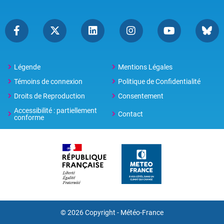
Légende
Mentions Légales
Témoins de connexion
Politique de Confidentialité
Droits de Reproduction
Consentement
Accessibilité : partiellement
Contact
conforme
© 2026 Copyright -
Météo-France