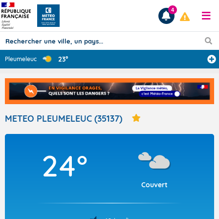
4
23°
Pleumeleuc
Prévisions
TOUS LES RÉSULTATS
METEO PLEUMELEUC (35137)
Articles
24°
Couvert