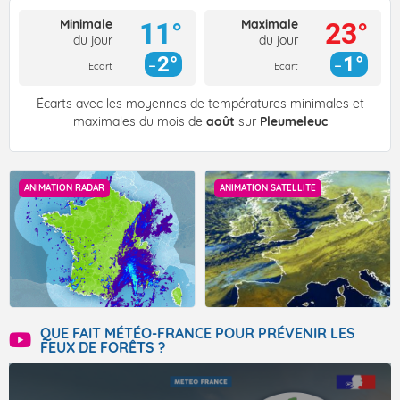
Minimale
Maximale
11°
23°
du jour
du jour
2°
1°
Ecart
Ecart
Écarts avec les moyennes de températures minimales et
maximales du mois de
août
sur
Pleumeleuc
ANIMATION RADAR
ANIMATION SATELLITE
QUE FAIT MÉTÉO-FRANCE POUR PRÉVENIR LES
FEUX DE FORÊTS ?