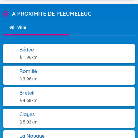
A PROXIMITÉ DE PLEUMELEUC
Ville
Bédée
à 1.96km
Romillé
à 3.96km
Breteil
à 4.68km
Clayes
à 5.03km
La Nouaye