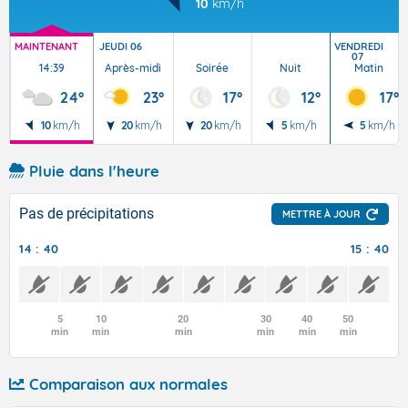
10
km/h
MAINTENANT
JEUDI 06
VENDREDI
07
14:39
Après-midi
Soirée
Nuit
Matin
24°
23°
17°
12°
17°
10
km/h
20
km/h
20
km/h
5
km/h
5
km/h
Pluie dans l'heure
Pas de précipitations
METTRE À JOUR
14 : 40
15 : 40
5
10
20
30
40
50
min
min
min
min
min
min
Comparaison aux normales